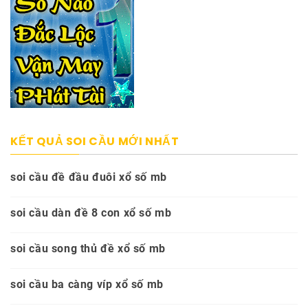
KẾT QUẢ SOI CẦU MỚI NHẤT
soi cầu đề đầu đuôi xổ số mb
soi cầu dàn đề 8 con xổ số mb
soi cầu song thủ đề xổ số mb
soi cầu ba càng víp xổ số mb