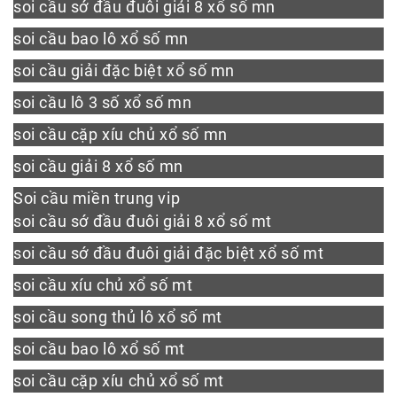
soi cầu sớ đầu đuôi giải 8 xổ số mn
soi cầu bao lô xổ số mn
soi cầu giải đặc biệt xổ số mn
soi cầu lô 3 số xổ số mn
soi cầu cặp xíu chủ xổ số mn
soi cầu giải 8 xổ số mn
Soi cầu miền trung vip
soi cầu sớ đầu đuôi giải 8 xổ số mt
soi cầu sớ đầu đuôi giải đặc biệt xổ số mt
soi cầu xíu chủ xổ số mt
soi cầu song thủ lô xổ số mt
soi cầu bao lô xổ số mt
soi cầu cặp xíu chủ xổ số mt