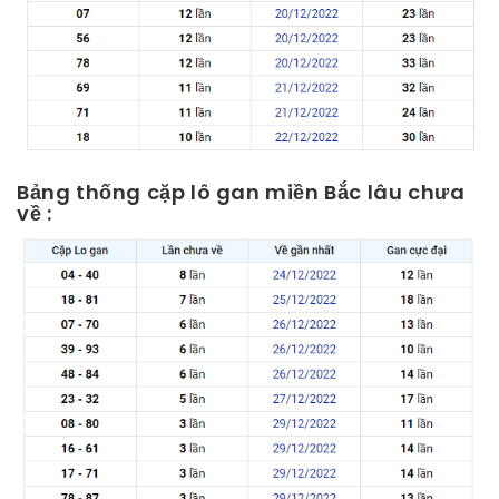
Bảng thống cặp lô gan miền Bắc lâu chưa
về :