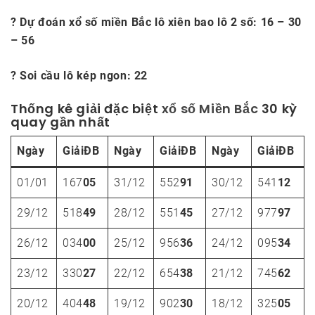
? Dự đoán xổ số miền Bắc lô xiên bao lô 2 số: 16 – 30
– 56
? Soi cầu lô kép ngon: 22
Thống kê giải đặc biệt
xổ số Miền Bắc
30 kỳ
quay gần nhất
Ngày
GiảiĐB
Ngày
GiảiĐB
Ngày
GiảiĐB
01/01
167
05
31/12
552
91
30/12
541
12
29/12
518
49
28/12
551
45
27/12
977
97
26/12
034
00
25/12
956
36
24/12
095
34
23/12
330
27
22/12
654
38
21/12
745
62
20/12
404
48
19/12
902
30
18/12
325
05