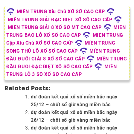
MIỀN TRUNG Xỉu Chủ XỔ SỐ CAO CẤP
MIỀN TRUNG GIẢI ĐẶC BIỆT XỔ SỐ CAO CẤP
MIỀN TRUNG GIẢI 8 XỔ SỐ MT CAO CẤP
MIỀN
TRUNG BAO LÔ XỔ SỐ CAO CẤP
MIỀN TRUNG
Cặp Xỉu Chủ XỔ SỐ CAO CẤP
MIỀN TRUNG
SONG THỦ LÔ XỔ SỐ CAO CẤP
MIỀN TRUNG
ĐẦU ĐUÔI GIẢI 8 XỔ SỐ CAO CẤP
MIỀN TRUNG
ĐẦU ĐUÔI ĐẶC BIỆT XỔ SỐ CAO CẤP
MIỀN
TRUNG LÔ 3 SỐ XỔ SỐ CAO CẤP
Related Posts:
dự đoán kết quả xổ số miền bắc ngày
25/12 – chốt số giờ vàng miền bắc
dự đoán kết quả xổ số miền bắc ngày
26/12 – chốt số giờ vàng miền bắc
dự đoán kết quả xổ số miền bắc ngày