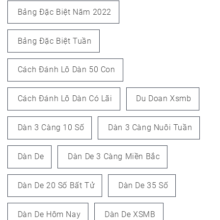
Bảng Đặc Biệt Năm 2022
Bảng Đặc Biệt Tuần
Cách Đánh Lô Dàn 50 Con
Cách Đánh Lô Dàn Có Lãi
Du Doan Xsmb
Dàn 3 Càng 10 Số
Dàn 3 Càng Nuôi Tuần
Dàn De
Dàn De 3 Càng Miền Bắc
Dàn De 20 Số Bất Tử
Dàn De 35 Số
Dàn De Hôm Nay
Dàn De XSMB