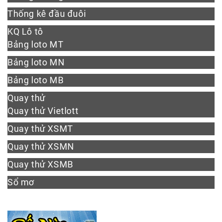
Thống kê đầu đuôi
KQ Lô tô
Bảng loto MT
Bảng loto MN
Bảng loto MB
Quay thử
Quay thử Vietlott
Quay thử XSMT
Quay thử XSMN
Quay thử XSMB
Sổ mơ