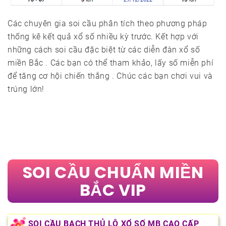
Các chuyên gia soi cầu phân tích theo phương pháp
thống kê kết quả xổ số nhiều kỳ trước. Kết hợp với
những cách soi cầu đặc biệt từ các diễn đàn xổ số
miền Bắc . Các bạn có thể tham khảo, lấy số miễn phí
để tăng cơ hội chiến thắng . Chúc các bạn chơi vui và
trúng lớn!
SOI CẦU CHUẨN MIỀN
BẮC VIP
SOI CẦU BẠCH THỦ LÔ XỔ SỐ MB CAO CẤP