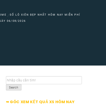
OME
SỐ LÔ XIÊN ĐẸP NHẤT HÔM NAY MIỄN PHÍ
GÀY 06/08/2026
Search
➥ GÓC XEM KẾT QUẢ XS HÔM NAY