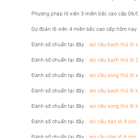
Phương pháp lô xiên 3 miền bắc cao cấp 06/
Dự đoán lô xiên 4 miền bắc cao cấp hôm nay
Đánh số chuẩn tại đây :
soi cầu bạch thủ lô 
Đánh số chuẩn tại đây :
soi cầu bạch thủ lô 
Đánh số chuẩn tại đây :
soi cầu song thủ lô 
Đánh số chuẩn tại đây :
soi cầu bạch thủ lô 
Đánh số chuẩn tại đây :
soi cầu song thủ lô 
Đánh số chuẩn tại đây :
soi cầu dàn lô 4 con
Đánh số chuẩn tại đây :
soi cầu dàn lô 6 con