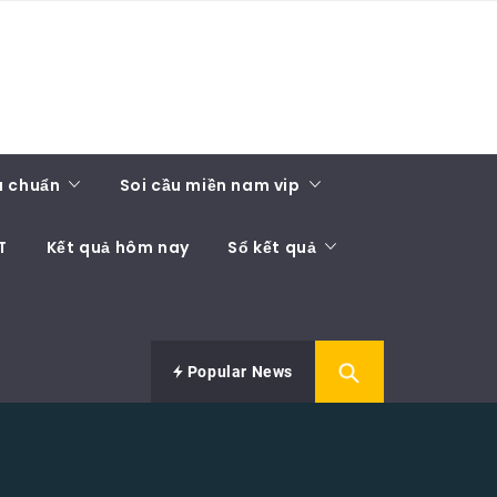
u chuẩn
Soi cầu miền nam vip
T
Kết quả hôm nay
Sổ kết quả
Popular News