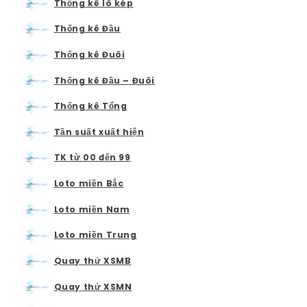
Thống kê lô kép
Thống kê Đầu
Thống kê Đuôi
Thống kê Đầu – Đuôi
Thống kê Tổng
Tần suất xuất hiện
TK từ 00 đến 99
Loto miền Bắc
Loto miền Nam
Loto miền Trung
Quay thử XSMB
Quay thử XSMN