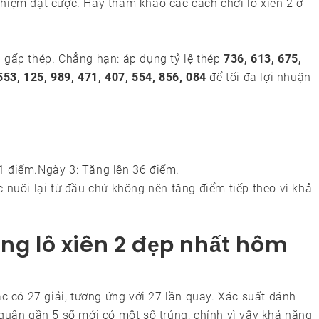
ghiệm đặt cược. Hãy tham khảo các cách chơi lô xiên 2 ở
 gấp thép. Chẳng hạn: áp dụng tỷ lệ thép
736, 613, 675,
553, 125, 989, 471, 407, 554, 856, 084
để tối đa lợi nhuận
1 điểm.Ngày 3: Tăng lên 36 điểm.
 nuôi lại từ đầu chứ không nên tăng điểm tiếp theo vì khả
úng lô xiên 2 đẹp nhất hôm
ắc có 27 giải, tương ứng với 27 lần quay. Xác suất đánh
 quân gần 5 số mới có một số trúng, chính vì vậy khả năng