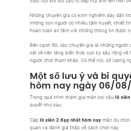
vượt trội khi soi cầu lô đẹp mà anh em nên biế
Những chuyên gia có kinh nghiệm dày dặn tro
những con người có nhiều tâm huyết, nhiệt tìn
hoàn toàn an tâm với những thông tin được c
Bên cạnh đó, các chuyên gia là những người 
xét về nền tảng kiến thức cực kỳ sâu rộng về 
người chơi tham khảo. Có thể nói, số lượng n
Một số lưu ý và bí quy
hôm nay ngày 06/08
Trong quá trình tham gia màn soi cầu
lô xiê
quyết như sau:
Cặp
lô xiên 2 đẹp nhất hôm nay
mặc dù chơi 
quan và đánh giá thấp về cách chơi này.