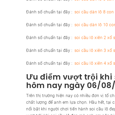
Đánh số chuẩn tại đây :
soi cầu dàn lô 8 con
Đánh số chuẩn tại đây :
soi cầu dàn lô 10 c
Đánh số chuẩn tại đây :
soi cầu lô xiên 2 xổ
Đánh số chuẩn tại đây :
soi cầu lô xiên 3 xổ
Đánh số chuẩn tại đây :
soi cầu lô xiên 4 xổ
Ưu điểm vượt trội khi 
hôm nay ngày 06/08
Trên thị trường hiện nay có nhiều đơn vị tổ c
chất lượng để anh em lựa chọn. Hầu hết, tại 
nổi bật khi người chơi tiến hành soi cầu lô đ