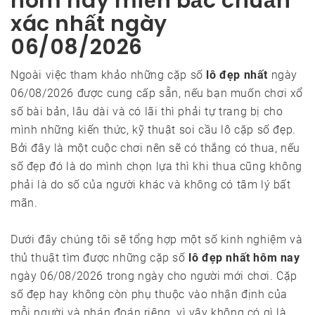
hôm nay miền bắc chuẩn
xác nhất ngày
06/08/2026
Ngoài việc tham khảo những cặp số
lô đẹp nhất
ngày
06/08/2026 được cung cấp sẵn, nếu bạn muốn chơi xổ
số bài bản, lâu dài và có lãi thì phải tự trang bị cho
mình những kiến thức, kỹ thuật soi cầu lô cặp số đẹp.
Bởi đây là một cuộc chơi nên sẽ có thắng có thua, nếu
số đẹp đó là do mình chọn lựa thì khi thua cũng không
phải là do số của người khác và không có tâm lý bất
mãn.
Dưới đây chúng tôi sẽ tổng hợp một số kinh nghiệm và
thủ thuật tìm được những cặp số
lô đẹp nhất hôm nay
ngày 06/08/2026 trong ngày cho người mới chơi. Cặp
số đẹp hay không còn phụ thuộc vào nhận định của
mỗi người và phán đoán riêng, vì vậy không có gì là