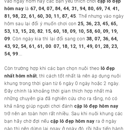
vào ngày hôm nay các bạn yêu thích chơi
cặp lô đẹp
hôm nay
là
67, 04, 07, 84, 44, 31, 94, 80, 69, 74
,
41,
81, 98, 22, 61, 60, 30, 11, 87, 45
. Thế nhưng vào ngày
hôm sau lại đổi ý muốn chơi con
25, 36, 23, 45, 65,
53, 13, 15, 20, 82
,
15, 60, 18, 09, 10, 58, 60, 09, 19,
09
. Còn ngày kia thì lại đổi sang con
38, 07, 36, 64,
43, 92, 54, 61, 61, 00
.
07, 18, 12, 11, 49, 01, 28, 23,
54, 99
….
Còn trường hợp khi các bạn chọn nuôi theo
lô đẹp
nhất hôm nhất
, thì cách tốt nhất là nên áp dụng nuôi
khung trong thời gian từ 6 ngày 0 ngày hoặc 2 ngày.
Đây chính là khoảng thời gian thích hợp nhất mà
những chuyên gia đã nghiên cứu cho ra rằng, nó có
khả năng giúp người chơi đánh
cặp lô đẹp hôm nay
trở nên an toàn hơn rất nhiều. Sau khi nuôi khung các
bạn hãy chờ đợi nếu
cặp lô đẹp hôm nay
ra ở ngày
nào thì nên dừng lại ngay ở ngày đó, rồi hãy tiến hành