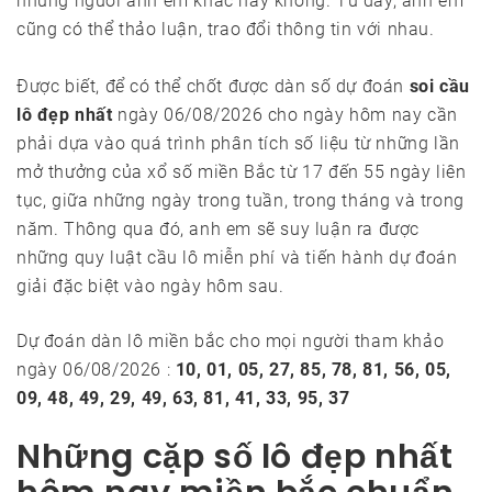
những người anh em khác hay không. Từ đây, anh em
cũng có thể thảo luận, trao đổi thông tin với nhau.
Được biết, để có thể chốt được dàn số dự đoán
soi cầu
lô đẹp nhất
ngày 06/08/2026 cho ngày hôm nay cần
phải dựa vào quá trình phân tích số liệu từ những lần
mở thưởng của xổ số miền Bắc từ 17 đến 55 ngày liên
tục, giữa những ngày trong tuần, trong tháng và trong
năm. Thông qua đó, anh em sẽ suy luận ra được
những quy luật cầu lô miễn phí và tiến hành dự đoán
giải đặc biệt vào ngày hôm sau.
Dự đoán dàn lô miền bắc cho mọi người tham khảo
ngày 06/08/2026 :
10, 01, 05, 27, 85, 78, 81, 56, 05,
09, 48, 49, 29, 49, 63, 81, 41, 33, 95, 37
Những cặp số lô đẹp nhất