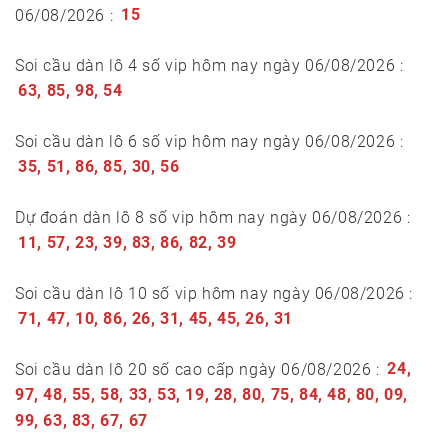
06/08/2026 :
15
Soi cầu dàn lô 4 số vip hôm nay ngày 06/08/2026 :
63, 85, 98, 54
Soi cầu dàn lô 6 số vip hôm nay ngày 06/08/2026 :
35, 51, 86, 85, 30, 56
Dự đoán dàn lô 8 số vip hôm nay ngày 06/08/2026 :
11, 57, 23, 39, 83, 86, 82, 39
Soi cầu dàn lô 10 số vip hôm nay ngày 06/08/2026 :
71, 47, 10, 86, 26, 31, 45, 45, 26, 31
Soi cầu dàn lô 20 số cao cấp ngày 06/08/2026 :
24,
97, 48, 55, 58, 33, 53, 19, 28, 80, 75, 84, 48, 80, 09,
99, 63, 83, 67, 67