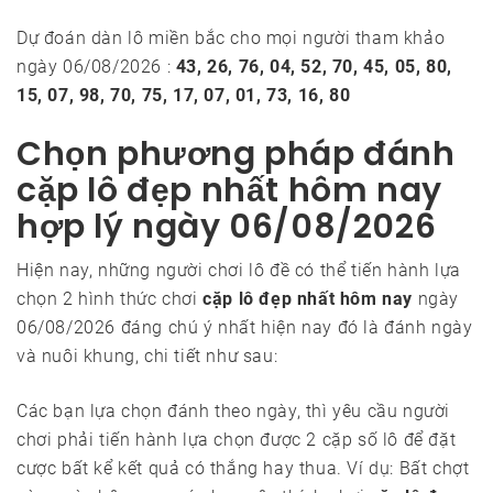
Dự đoán dàn lô miền bắc cho mọi người tham khảo
ngày 06/08/2026 :
43, 26, 76, 04, 52, 70, 45, 05, 80,
15, 07, 98, 70, 75, 17, 07, 01, 73, 16, 80
Chọn phương pháp đánh
cặp lô đẹp nhất hôm nay
hợp lý ngày 06/08/2026
Hiện nay, những người chơi lô đề có thể tiến hành lựa
chọn 2 hình thức chơi
cặp lô đẹp nhất hôm nay
ngày
06/08/2026 đáng chú ý nhất hiện nay đó là đánh ngày
và nuôi khung, chi tiết như sau:
Các bạn lựa chọn đánh theo ngày, thì yêu cầu người
chơi phải tiến hành lựa chọn được 2 cặp số lô để đặt
cược bất kể kết quả có thắng hay thua. Ví dụ: Bất chợt