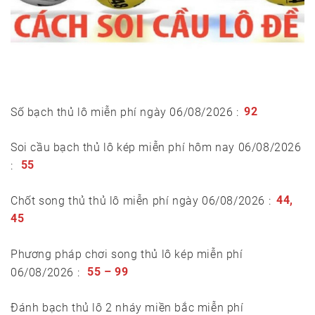
Số bạch thủ lô miễn phí ngày 06/08/2026 :
92
Soi cầu bạch thủ lô kép miễn phí hôm nay 06/08/2026
:
55
Chốt song thủ thủ lô miễn phí ngày 06/08/2026 :
44,
45
Phương pháp chơi song thủ lô kép miễn phí
06/08/2026 :
55 – 99
Đánh bạch thủ lô 2 nháy miền bắc miễn phí