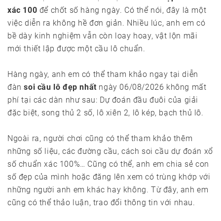
xác 100
để chốt số hàng ngày. Có thể nói, đây là một
việc diễn ra không hề đơn giản. Nhiều lúc, anh em có
bề dày kinh nghiệm vẫn còn loay hoay, vật lộn mãi
mới thiết lập được một cầu lô chuẩn.
Hàng ngày, anh em có thể tham khảo ngay tại diễn
đàn
soi cầu lô đẹp nhất
ngày 06/08/2026 không mất
phí tại các dàn như sau: Dự đoán đầu đuôi của giải
đặc biệt, song thủ 2 số, lô xiên 2, lô kép, bạch thủ lô.
Ngoài ra, người chơi cũng có thể tham khảo thêm
những số liệu, các đường cầu, cách soi cầu dự đoán xổ
số chuẩn xác 100%… Cũng có thể, anh em chia sẻ con
số đẹp của mình hoặc đăng lên xem có trùng khớp với
những người anh em khác hay không. Từ đây, anh em
cũng có thể thảo luận, trao đổi thông tin với nhau.