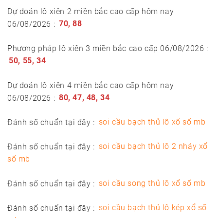
Dự đoán lô xiên 2 miền bắc cao cấp hôm nay
06/08/2026 :
70, 88
Phương pháp lô xiên 3 miền bắc cao cấp 06/08/2026 :
50, 55, 34
Dự đoán lô xiên 4 miền bắc cao cấp hôm nay
06/08/2026 :
80, 47, 48, 34
Đánh số chuẩn tại đây :
soi cầu bạch thủ lô xổ số mb
Đánh số chuẩn tại đây :
soi cầu bạch thủ lô 2 nháy xổ
số mb
Đánh số chuẩn tại đây :
soi cầu song thủ lô xổ số mb
Đánh số chuẩn tại đây :
soi cầu bạch thủ lô kép xổ số