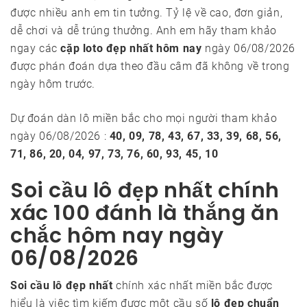
được nhiều anh em tin tưởng. Tỷ lệ về cao, đơn giản,
dễ chơi và dễ trúng thưởng. Anh em hãy tham khảo
ngay các
cặp loto đẹp nhất hôm nay
ngày 06/08/2026
được phán đoán dựa theo đầu câm đã không về trong
ngày hôm trước.
Dự đoán dàn lô miền bắc cho mọi người tham khảo
ngày 06/08/2026 :
40, 09, 78, 43, 67, 33, 39, 68, 56,
71, 86, 20, 04, 97, 73, 76, 60, 93, 45, 10
Soi cầu lô đẹp nhất chính
xác 100 đánh là thắng ăn
chắc hôm nay ngày
06/08/2026
Soi cầu lô đẹp nhất
chính xác nhất miền bắc được
hiểu là việc tìm kiếm được một cầu số
lô đẹp chuẩn