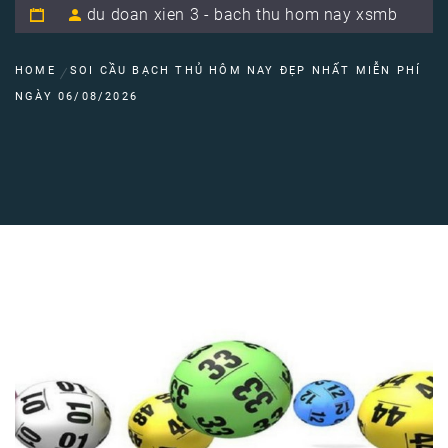
du doan xien 3 - bach thu hom nay xsmb
HOME
SOI CẦU BẠCH THỦ HÔM NAY ĐẸP NHẤT MIỄN PHÍ
NGÀY 06/08/2026