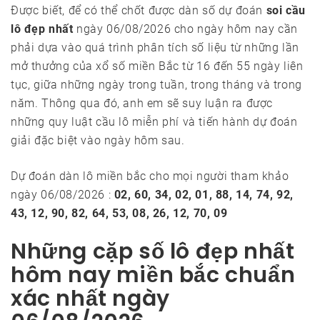
Được biết, để có thể chốt được dàn số dự đoán
soi cầu
lô đẹp nhất
ngày 06/08/2026 cho ngày hôm nay cần
phải dựa vào quá trình phân tích số liệu từ những lần
mở thưởng của xổ số miền Bắc từ 16 đến 55 ngày liên
tục, giữa những ngày trong tuần, trong tháng và trong
năm. Thông qua đó, anh em sẽ suy luận ra được
những quy luật cầu lô miễn phí và tiến hành dự đoán
giải đặc biệt vào ngày hôm sau.
Dự đoán dàn lô miền bắc cho mọi người tham khảo
ngày 06/08/2026 :
02, 60, 34, 02, 01, 88, 14, 74, 92,
43, 12, 90, 82, 64, 53, 08, 26, 12, 70, 09
Những cặp số lô đẹp nhất
hôm nay miền bắc chuẩn
xác nhất ngày