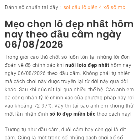
Đánh số chuẩn tại đây :
soi cầu lô xiên 4 xổ số mb
Mẹo chọn lô đẹp nhất hôm
nay theo đầu câm ngày
06/08/2026
Trong giới cao thủ chốt số luôn tồn tại những lời đồn
đoán về độ chính xác khi
nuôi loto đẹp nhất
hôm nay
ngày 06/08/2026 theo đầu câm. Không phải tự nhiên
mà cách chơi này được truyền lại từ đời này qua đời
khác. Sau khi đúc rút lại qua nhiều thế hệ. Các anh em
đã công nhận tỷ lệ chính xác của phương pháp này rơi
vào khoảng 72-97%. Vậy thì tại sao anh em không thử
một lần nhận định
số lô đẹp miền bắc
theo cách này!
Tương tự như đầu câm, đuôi câm hay còn gọi là đít
câm. Cũng là một trong số những cách chơi xổ số