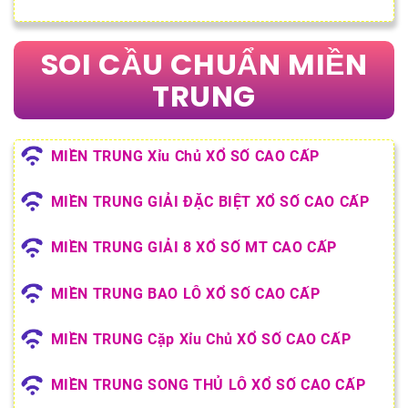
SOI CẦU CHUẨN MIỀN
TRUNG
MIỀN TRUNG Xỉu Chủ XỔ SỐ CAO CẤP
MIỀN TRUNG GIẢI ĐẶC BIỆT XỔ SỐ CAO CẤP
MIỀN TRUNG GIẢI 8 XỔ SỐ MT CAO CẤP
MIỀN TRUNG BAO LÔ XỔ SỐ CAO CẤP
MIỀN TRUNG Cặp Xỉu Chủ XỔ SỐ CAO CẤP
MIỀN TRUNG SONG THỦ LÔ XỔ SỐ CAO CẤP