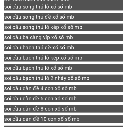
soi cầu song thủ lô xổ số mb
soi cầu song thủ đề xổ số mb
soi cầu song thủ lô kép xổ số mb
soi cầu ba càng víp xổ số mb
soi cầu bạch thủ đề xổ số mb
soi cầu bạch thủ lô kép xổ số mb
soi cầu bạch thủ lô xổ số mb
soi cầu bạch thủ lô 2 nháy xổ số mb
soi cầu dàn đề 4 con xổ số mb
soi cầu dàn đề 6 con xổ số mb
soi cầu dàn đề 8 con xổ số mb
soi cầu dàn đề 10 con xổ số mb