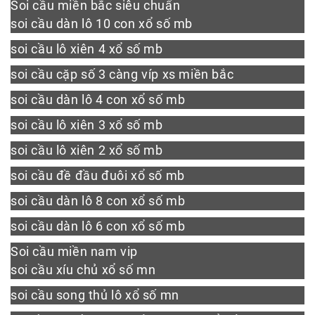
Soi cầu miền bắc siêu chuẩn
soi cầu dàn lô 10 con xổ số mb
soi cầu lô xiên 4 xổ số mb
soi cầu cặp số 3 càng víp xs miền bắc
soi cầu dàn lô 4 con xổ số mb
soi cầu lô xiên 3 xổ số mb
soi cầu lô xiên 2 xổ số mb
soi cầu đề đầu đuôi xổ số mb
soi cầu dàn lô 8 con xổ số mb
soi cầu dàn lô 6 con xổ số mb
Soi cầu miền nam vip
soi cầu xíu chủ xổ số mn
soi cầu song thủ lô xổ số mn