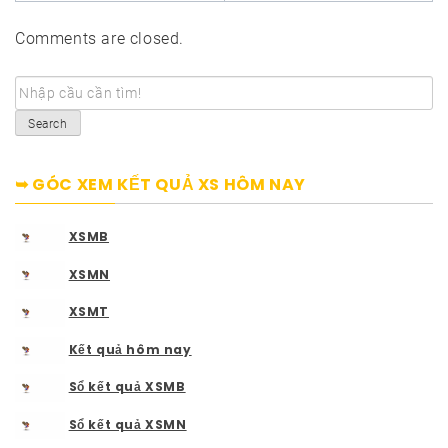
viết
Comments are closed.
Search
➥ GÓC XEM KẾT QUẢ XS HÔM NAY
XSMB
XSMN
XSMT
Kết quả hôm nay
Sổ kết quả XSMB
Sổ kết quả XSMN