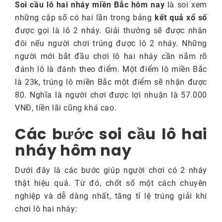
Soi cầu lô hai nháy miền Bắc hôm nay
là soi xem
những cặp số có hai lần trong bảng
kết quả xổ số
được gọi là lô 2 nháy. Giải thưởng sẽ được nhân
đôi nếu người chơi trúng được lô 2 nháy. Những
người mới bắt đầu chơi lô hai nháy cần nắm rõ
đánh lô là đánh theo điểm. Một điểm lô miền Bắc
là 23k, trúng lô miền Bắc một điểm sẽ nhận được
80. Nghĩa là người chơi được lợi nhuận là 57.000
VNĐ, tiền lãi cũng khá cao.
Các bước soi cầu lô hai
nháy hôm nay
Dưới đây là các bước giúp người chơi có 2 nháy
thật hiệu quả. Từ đó, chốt số một cách chuyên
nghiệp và dễ dàng nhất, tăng tỉ lệ trúng giải khi
chơi lô hai nháy: