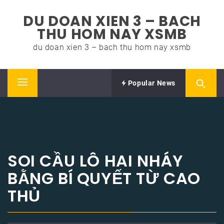
Skip
DU DOAN XIEN 3 – BACH
to
THU HOM NAY XSMB
content
du doan xien 3 – bach thu hom nay xsmb
Popular News
Primary
Menu
SOI CẦU LÔ HAI NHÁY
BẰNG BÍ QUYẾT TỪ CAO
THỦ