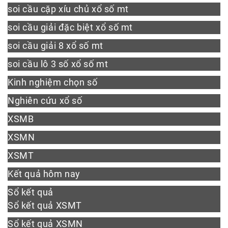
soi cầu cặp xíu chủ xổ số mt
soi cầu giải đặc biệt xổ số mt
soi cầu giải 8 xổ số mt
soi cầu lô 3 số xổ số mt
Kinh nghiệm chọn số
Nghiên cứu xổ số
XSMB
XSMN
XSMT
Kết quả hôm nay
Sổ kết quả
Sổ kết quả XSMT
Sổ kết quả XSMN