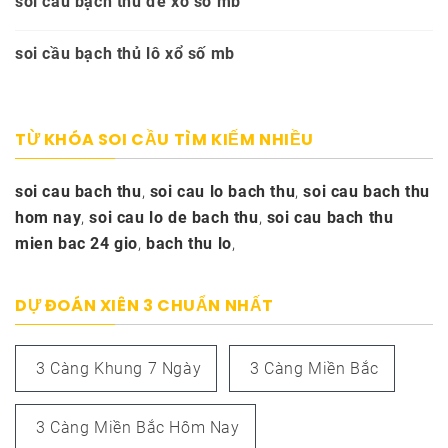
soi cầu bạch thủ đề xổ số mb
soi cầu bạch thủ lô xổ số mb
TỪ KHÓA SOI CẦU TÌM KIẾM NHIỀU
soi cau bach thu
,
soi cau lo bach thu
,
soi cau bach thu
hom nay
,
soi cau lo de bach thu
,
soi cau bach thu
mien bac 24 gio
,
bach thu lo
,
DỰ ĐOÁN XIÊN 3 CHUẨN NHẤT
3 Càng Khung 7 Ngày
3 Càng Miền Bắc
3 Càng Miền Bắc Hôm Nay