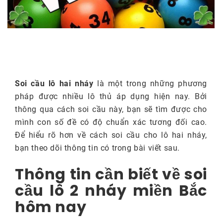
Soi cầu lô hai nháy
là một trong những phương
pháp được nhiều lô thủ áp dụng hiện nay. Bởi
thông qua cách soi cầu này, bạn sẽ tìm được cho
mình con số đề có độ chuẩn xác tương đối cao.
Để hiểu rõ hơn về cách soi cầu cho lô hai nháy,
bạn theo dõi thông tin có trong bài viết sau.
Thông tin cần biết về soi
cầu lô 2 nháy miền Bắc
hôm nay