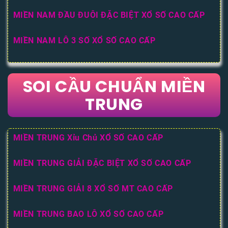
MIỀN NAM ĐẦU ĐUÔI ĐẶC BIỆT XỔ SỐ CAO CẤP
MIỀN NAM LÔ 3 SỐ XỔ SỐ CAO CẤP
SOI CẦU CHUẨN MIỀN
TRUNG
MIỀN TRUNG Xỉu Chủ XỔ SỐ CAO CẤP
MIỀN TRUNG GIẢI ĐẶC BIỆT XỔ SỐ CAO CẤP
MIỀN TRUNG GIẢI 8 XỔ SỐ MT CAO CẤP
MIỀN TRUNG BAO LÔ XỔ SỐ CAO CẤP