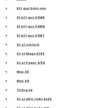
Kết quả hôm nay
Sổ kết quả XSMB
Sổ kết quả XSMN
Sổ kết quả XSMT
Xổ số vietlott
Xổ số Mega 6/45
Xổ số Power 6/55
Max 3D
Max 4D
Thống kê
Xổ số điện toán 6x36