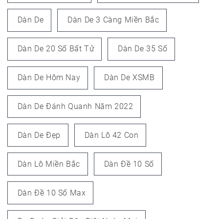
Dàn De
Dàn De 3 Càng Miền Bắc
Dàn De 20 Số Bất Tử
Dàn De 35 Số
Dàn De Hôm Nay
Dàn De XSMB
Dàn De Đánh Quanh Năm 2022
Dàn De Đẹp
Dàn Lô 42 Con
Dàn Lô Miền Bắc
Dàn Đề 10 Số
Dàn Đề 10 Số Max