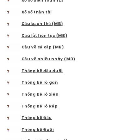
Xổ số điện toán 123
Xổ số thần tài
Cầu bạch thủ (MB)
Cầu lật liên tục (MB)
Cầu về cả cặp (MB)
Cầu về nhiều nháy (MB)
Thống kê đầu đuôi
Thống kê lô gan
Thống kê lô xiên
Thống kê lô kép
Thống kê Đầu
Thống kê Đuôi