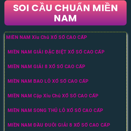
SOI CẦU CHUẨN MIỀN
NAM
MIỀN NAM Xỉu Chủ XỔ SỐ CAO CẤP
MIỀN NAM GIẢI ĐẶC BIỆT XỔ SỐ CAO CẤP
MIỀN NAM GIẢI 8 XỔ SỐ CAO CẤP
MIỀN NAM BAO LÔ XỔ SỐ CAO CẤP
MIỀN NAM Cặp Xỉu Chủ XỔ SỐ CAO CẤP
MIỀN NAM SONG THỦ LÔ XỔ SỐ CAO CẤP
MIỀN NAM ĐẦU ĐUÔI GIẢI 8 XỔ SỐ CAO CẤP