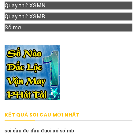
Quay thử XSMN
Quay thử XSMB
Sổ mơ
KẾT QUẢ SOI CẦU MỚI NHẤT
soi cầu đề đầu đuôi xổ số mb