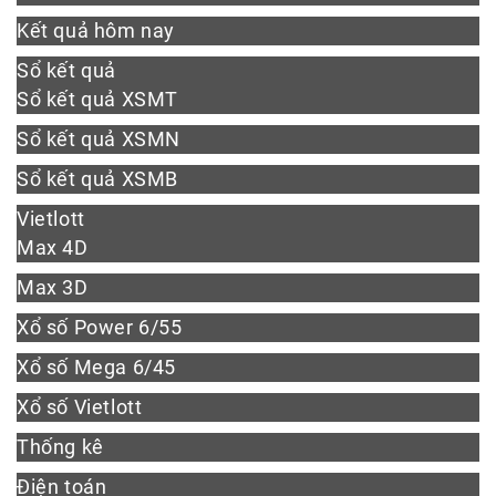
Kết quả hôm nay
Sổ kết quả
Sổ kết quả XSMT
Sổ kết quả XSMN
Sổ kết quả XSMB
Vietlott
Max 4D
Max 3D
Xổ số Power 6/55
Xổ số Mega 6/45
Xổ số Vietlott
Thống kê
Điện toán