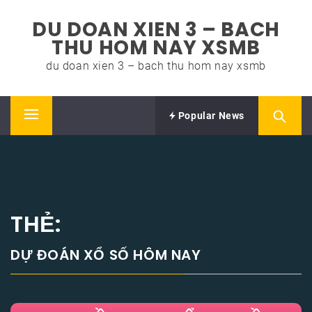
Skip
DU DOAN XIEN 3 – BACH
to
THU HOM NAY XSMB
content
du doan xien 3 – bach thu hom nay xsmb
Popular News
Primary
Menu
THẺ:
DỰ ĐOÁN XỔ SỐ HÔM NAY