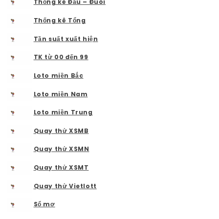
Thống kê Đầu – Đuôi
Thống kê Tổng
Tần suất xuất hiện
TK từ 00 đến 99
Loto miền Bắc
Loto miền Nam
Loto miền Trung
Quay thử XSMB
Quay thử XSMN
Quay thử XSMT
Quay thử Vietlott
Sổ mơ