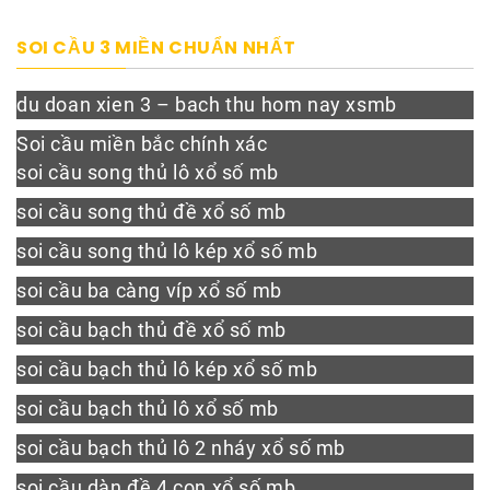
SOI CẦU 3 MIỀN CHUẨN NHẤT
du doan xien 3 – bach thu hom nay xsmb
Soi cầu miền bắc chính xác
soi cầu song thủ lô xổ số mb
soi cầu song thủ đề xổ số mb
soi cầu song thủ lô kép xổ số mb
soi cầu ba càng víp xổ số mb
soi cầu bạch thủ đề xổ số mb
soi cầu bạch thủ lô kép xổ số mb
soi cầu bạch thủ lô xổ số mb
soi cầu bạch thủ lô 2 nháy xổ số mb
soi cầu dàn đề 4 con xổ số mb