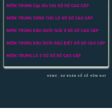
MIỀN TRUNG Cặp Xỉu Chủ XỔ SỐ CAO CẤP
MIỀN TRUNG SONG THỦ LÔ XỔ SỐ CAO CẤP
MIỀN TRUNG ĐẦU ĐUÔI GIẢI 8 XỔ SỐ CAO CẤP
MIỀN TRUNG ĐẦU ĐUÔI ĐẶC BIỆT XỔ SỐ CAO CẤP
MIỀN TRUNG LÔ 3 SỐ XỔ SỐ CAO CẤP
HOME
DỰ ĐOÁN XỔ SỐ HÔM NAY