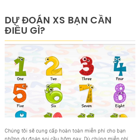
DỰ ĐOÁN XS BẠN CẦN
ĐIỀU GÌ?
Chúng tôi sẽ cung cấp hoàn toàn miễn phí cho bạn
những dự đoán soi cầu hôm nay. Dù chúng miễn phí