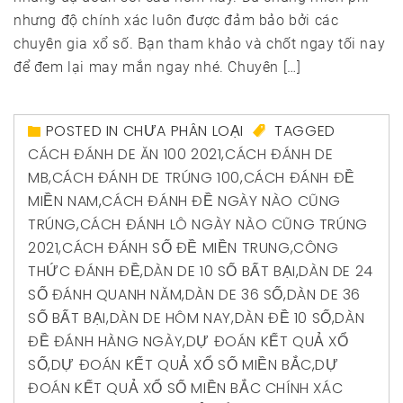
nhưng độ chính xác luôn được đảm bảo bởi các
chuyên gia xổ số. Bạn tham khảo và chốt ngay tối nay
để đem lại may mắn ngay nhé. Chuyên […]
POSTED IN CHƯA PHÂN LOẠI
TAGGED
CÁCH ĐÁNH DE ĂN 100 2021
,
CÁCH ĐÁNH DE
MB
,
CÁCH ĐÁNH DE TRÚNG 100
,
CÁCH ĐÁNH ĐỀ
MIỀN NAM
,
CÁCH ĐÁNH ĐỀ NGÀY NÀO CŨNG
TRÚNG
,
CÁCH ĐÁNH LÔ NGÀY NÀO CŨNG TRÚNG
2021
,
CÁCH ĐÁNH SỐ ĐỀ MIỀN TRUNG
,
CÔNG
THỨC ĐÁNH ĐỀ
,
DÀN DE 10 SỐ BẤT BẠI
,
DÀN DE 24
SỐ ĐÁNH QUANH NĂM
,
DÀN DE 36 SỐ
,
DÀN DE 36
SỐ BẤT BẠI
,
DÀN DE HÔM NAY
,
DÀN ĐỀ 10 SỐ
,
DÀN
ĐỀ ĐÁNH HÀNG NGÀY
,
DỰ ĐOÁN KẾT QUẢ XỔ
SỐ
,
DỰ ĐOÁN KẾT QUẢ XỔ SỐ MIỀN BẮC
,
DỰ
ĐOÁN KẾT QUẢ XỔ SỐ MIỀN BẮC CHÍNH XÁC