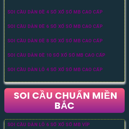
SOI CẦU DÀN ĐỀ 4 SỐ XỔ SỐ MB CAO CẤP
SOI CẦU DÀN ĐỀ 6 SỐ XỔ SỐ MB CAO CẤP
SOI CẦU DÀN ĐỀ 8 SỐ XỔ SỐ MB CAO CẤP
SOI CẦU DÀN ĐỀ 10 SỐ XỔ SỐ MB CAO CẤP
SOI CẦU DÀN LÔ 4 SỐ XỔ SỐ MB CAO CẤP
SOI CẦU CHUẨN MIỀN
BẮC
SOI CẦU DÀN LÔ 6 SỐ XỔ SỐ MB VÍP