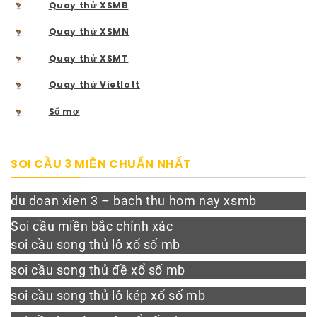
Quay thử XSMB
Quay thử XSMN
Quay thử XSMT
Quay thử Vietlott
Sổ mơ
SOI CẦU 3 MIỀN CHUẨN NHẤT
du doan xien 3 – bach thu hom nay xsmb
Soi cầu miền bắc chính xác
soi cầu song thủ lô xổ số mb
soi cầu song thủ đề xổ số mb
soi cầu song thủ lô kép xổ số mb