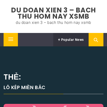
Skip
DU DOAN XIEN 3 – BACH
to
THU HOM NAY XSMB
content
du doan xien 3 – bach thu hom nay xsmb
Popular News
Primary
Menu
THẺ:
LÔ KÉP MIỀN BẮC