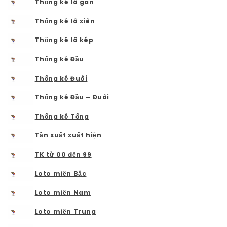
Thống kê lô gan
Thống kê lô xiên
Thống kê lô kép
Thống kê Đầu
Thống kê Đuôi
Thống kê Đầu – Đuôi
Thống kê Tổng
Tần suất xuất hiện
TK từ 00 đến 99
Loto miền Bắc
Loto miền Nam
Loto miền Trung