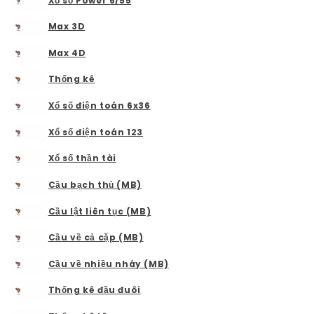
Xổ số Power 6/55
Max 3D
Max 4D
Thống kê
Xổ số điện toán 6x36
Xổ số điện toán 123
Xổ số thần tài
Cầu bạch thủ (MB)
Cầu lật liên tục (MB)
Cầu về cả cặp (MB)
Cầu về nhiều nháy (MB)
Thống kê đầu đuôi