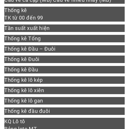
Thống kê
TK từ 00 đến 99
Tần suất xuất hiện
Thống kê Tổng
Thống kê Đầu – Đuôi
Thống kê Đuôi
Thống kê Đầu
Thống kê lô kép
Thống kê lô xiên
Thống kê lô gan
Thống kê đầu đuôi
KQ Lô tô
Bảng loto MT