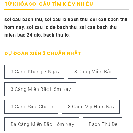
TỪ KHÓA SOI CẦU TÌM KIẾM NHIỀU
soi cau bach thu
,
soi cau lo bach thu
,
soi cau bach thu
hom nay
,
soi cau lo de bach thu
,
soi cau bach thu
mien bac 24 gio
,
bach thu lo
,
DỰ ĐOÁN XIÊN 3 CHUẨN NHẤT
3 Càng Khung 7 Ngày
3 Càng Miền Bắc
3 Càng Miền Bắc Hôm Nay
3 Càng Siêu Chuẩn
3 Càng Víp Hôm Nay
Ba Càng Miền Bắc Hôm Nay
Bạch Thủ De