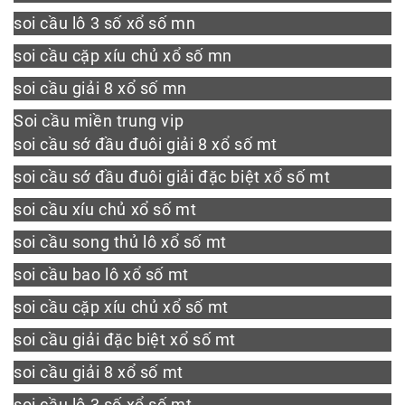
soi cầu lô 3 số xổ số mn
soi cầu cặp xíu chủ xổ số mn
soi cầu giải 8 xổ số mn
Soi cầu miền trung vip
soi cầu sớ đầu đuôi giải 8 xổ số mt
soi cầu sớ đầu đuôi giải đặc biệt xổ số mt
soi cầu xíu chủ xổ số mt
soi cầu song thủ lô xổ số mt
soi cầu bao lô xổ số mt
soi cầu cặp xíu chủ xổ số mt
soi cầu giải đặc biệt xổ số mt
soi cầu giải 8 xổ số mt
soi cầu lô 3 số xổ số mt