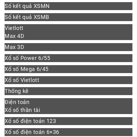
Sổ kết quả XSMN
Sổ kết quả XSMB
Vietlott
Max 4D
Max 3D
Xổ số Power 6/55
Xổ số Mega 6/45
Xổ số Vietlott
Thống kê
Điện toán
Xổ số thần tài
Xổ số điện toán 123
Xổ số điện toán 6×36