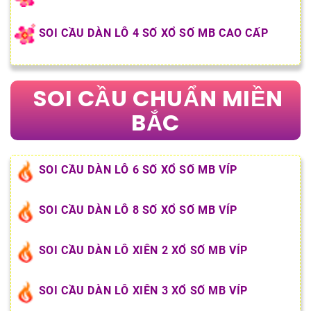
SOI CẦU DÀN LÔ 4 SỐ XỔ SỐ MB CAO CẤP
SOI CẦU CHUẨN MIỀN
BẮC
SOI CẦU DÀN LÔ 6 SỐ XỔ SỐ MB VÍP
SOI CẦU DÀN LÔ 8 SỐ XỔ SỐ MB VÍP
SOI CẦU DÀN LÔ XIÊN 2 XỔ SỐ MB VÍP
SOI CẦU DÀN LÔ XIÊN 3 XỔ SỐ MB VÍP