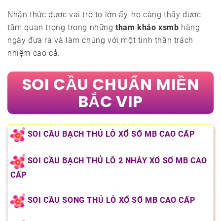
Nhận thức được vai trò to lớn ấy, họ càng thấy được
tầm quan trọng trong những
tham khảo xsmb
hàng
ngày đưa ra và làm chúng với một tinh thần trách
nhiệm cao cả.
SOI CẦU CHUẨN MIỀN
BẮC VIP
SOI CẦU BẠCH THỦ LÔ XỔ SỐ MB CAO CẤP
SOI CẦU BẠCH THỦ LÔ 2 NHÁY XỔ SỐ MB CAO
CẤP
SOI CẦU SONG THỦ LÔ XỔ SỐ MB CAO CẤP