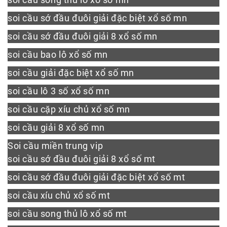
soi cầu sớ đầu đuôi giải đặc biệt xổ số mn
soi cầu sớ đầu đuôi giải 8 xổ số mn
soi cầu bao lô xổ số mn
soi cầu giải đặc biệt xổ số mn
soi cầu lô 3 số xổ số mn
soi cầu cặp xíu chủ xổ số mn
soi cầu giải 8 xổ số mn
Soi cầu miền trung vip
soi cầu sớ đầu đuôi giải 8 xổ số mt
soi cầu sớ đầu đuôi giải đặc biệt xổ số mt
soi cầu xíu chủ xổ số mt
soi cầu song thủ lô xổ số mt