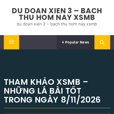
Skip
DU DOAN XIEN 3 – BACH
to
THU HOM NAY XSMB
content
du doan xien 3 – bach thu hom nay xsmb
Popular News
Primary
Menu
THAM KHẢO XSMB –
NHỮNG LÁ BÀI TỐT
TRONG NGÀY 8/11/2026