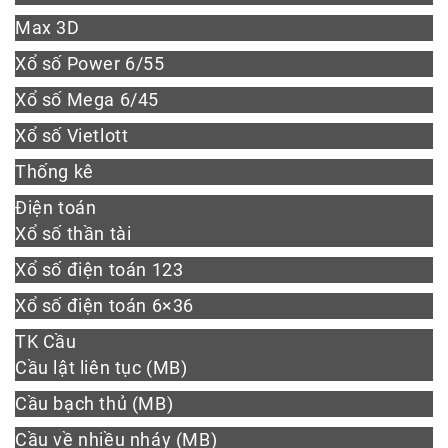
Max 3D
Xổ số Power 6/55
Xổ số Mega 6/45
Xổ số Vietlott
Thống kê
Điện toán
Xổ số thần tài
Xổ số điện toán 123
Xổ số điện toán 6×36
TK Cầu
Cầu lật liên tục (MB)
Cầu bạch thủ (MB)
Cầu về nhiều nháy (MB)