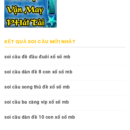
KẾT QUẢ SOI CẦU MỚI NHẤT
soi cầu đề đầu đuôi xổ số mb
soi cầu dàn đề 8 con xổ số mb
soi cầu song thủ đề xổ số mb
soi cầu ba càng víp xổ số mb
soi cầu dàn đề 10 con xổ số mb