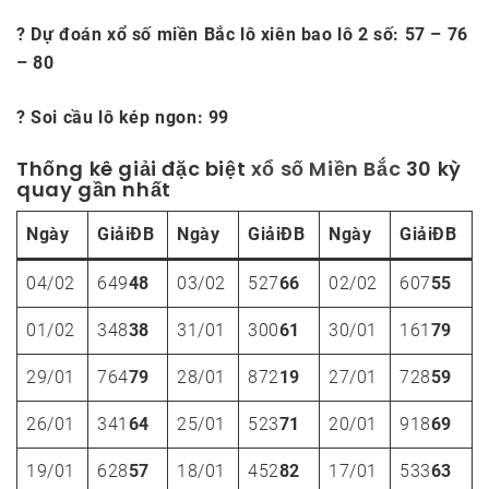
? Dự đoán xổ số miền Bắc lô xiên bao lô 2 số: 57 – 76
– 80
? Soi cầu lô kép ngon: 99
Thống kê giải đặc biệt
xổ số Miền Bắc
30 kỳ
quay gần nhất
Ngày
GiảiĐB
Ngày
GiảiĐB
Ngày
GiảiĐB
04/02
649
48
03/02
527
66
02/02
607
55
01/02
348
38
31/01
300
61
30/01
161
79
29/01
764
79
28/01
872
19
27/01
728
59
26/01
341
64
25/01
523
71
20/01
918
69
19/01
628
57
18/01
452
82
17/01
533
63