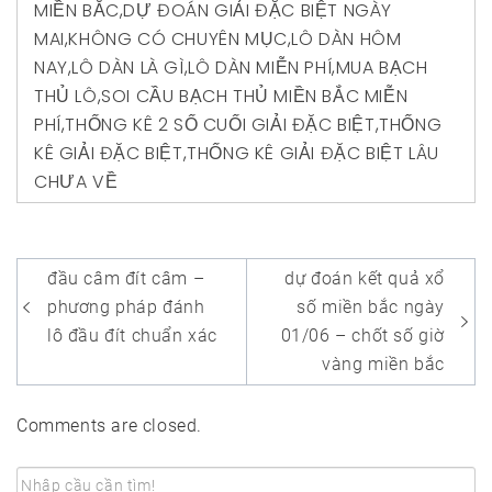
MIỀN BẮC
,
DỰ ĐOÁN GIẢI ĐẶC BIỆT NGÀY
MAI
,
KHÔNG CÓ CHUYÊN MỤC
,
LÔ DÀN HÔM
NAY
,
LÔ DÀN LÀ GÌ
,
LÔ DÀN MIỄN PHÍ
,
MUA BẠCH
THỦ LÔ
,
SOI CẦU BẠCH THỦ MIỀN BẮC MIỄN
PHÍ
,
THỐNG KÊ 2 SỐ CUỐI GIẢI ĐẶC BIỆT
,
THỐNG
KÊ GIẢI ĐẶC BIỆT
,
THỐNG KÊ GIẢI ĐẶC BIỆT LÂU
CHƯA VỀ
Điều
đầu câm đít câm –
dự đoán kết quả xổ
hướng
phương pháp đánh
số miền bắc ngày
bài
lô đầu đít chuẩn xác
01/06 – chốt số giờ
vàng miền bắc
viết
Comments are closed.