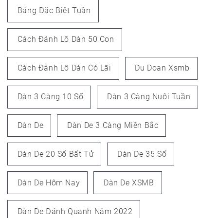
Bảng Đặc Biệt Tuần
Cách Đánh Lô Dàn 50 Con
Cách Đánh Lô Dàn Có Lãi
Du Doan Xsmb
Dàn 3 Càng 10 Số
Dàn 3 Càng Nuôi Tuần
Dàn De
Dàn De 3 Càng Miền Bắc
Dàn De 20 Số Bất Tử
Dàn De 35 Số
Dàn De Hôm Nay
Dàn De XSMB
Dàn De Đánh Quanh Năm 2022