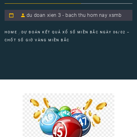
du doan xien 3 - bach thu hom nay xsmb
HOME
DỰ ĐOÁN KẾT QUẢ XỔ SỐ MIỀN BẮC NGÀY 06/02 –
CHỐT SỐ GIỜ VÀNG MIỀN BẮC