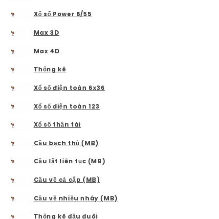
Xổ số Power 6/55
Max 3D
Max 4D
Thống kê
Xổ số điện toán 6x36
Xổ số điện toán 123
Xổ số thần tài
Cầu bạch thủ (MB)
Cầu lật liên tục (MB)
Cầu về cả cặp (MB)
Cầu về nhiều nháy (MB)
Thống kê đầu đuôi