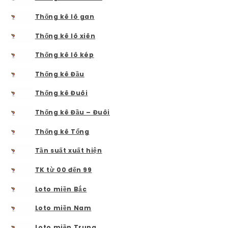
Thống kê lô gan
Thống kê lô xiên
Thống kê lô kép
Thống kê Đầu
Thống kê Đuôi
Thống kê Đầu – Đuôi
Thống kê Tổng
Tần suất xuất hiện
TK từ 00 đến 99
Loto miền Bắc
Loto miền Nam
Loto miền Trung