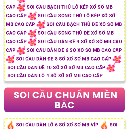
CẤP
SOI CẦU BẠCH THỦ LÔ KÉP XỔ SỐ MB
CAO CẤP
SOI CẦU SONG THỦ LÔ KÉP XỔ SỐ
MB CAO CẤP
SOI CẦU BẠCH THỦ ĐỀ XỔ SỐ MB
CAO CẤP
SOI CẦU SONG THỦ ĐỀ XỔ SỐ MB
CAO CẤP
SOI CẦU DÀN ĐỀ 4 SỐ XỔ SỐ MB CAO
CẤP
SOI CẦU DÀN ĐỀ 6 SỐ XỔ SỐ MB CAO CẤP
SOI CẦU DÀN ĐỀ 8 SỐ XỔ SỐ MB CAO CẤP
SOI CẦU DÀN ĐỀ 10 SỐ XỔ SỐ MB CAO CẤP
SOI CẦU DÀN LÔ 4 SỐ XỔ SỐ MB CAO CẤP
SOI CẦU CHUẨN MIỀN
BẮC
SOI CẦU DÀN LÔ 6 SỐ XỔ SỐ MB VÍP
SOI