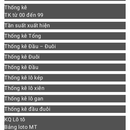
Thống kê
TK từ 00 đến 99
Tần suất xuất hiện
Thống kê Tổng
Thống kê Đầu – Đuôi
Thống kê Đuôi
Thống kê Đầu
Thống kê lô kép
Thống kê lô xiên
Thống kê lô gan
Thống kê đầu đuôi
KQ Lô tô
Bảng loto MT