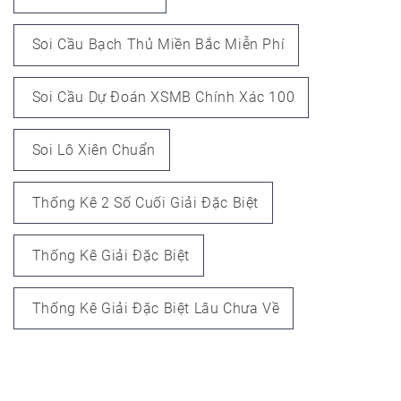
Soi Cầu Bạch Thủ Miền Bắc Miễn Phí
Soi Cầu Dự Đoán XSMB Chính Xác 100
Soi Lô Xiên Chuẩn
Thống Kê 2 Số Cuối Giải Đặc Biệt
Thống Kê Giải Đặc Biệt
Thống Kê Giải Đặc Biệt Lâu Chưa Về