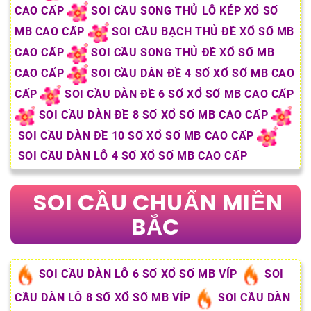
CAO CẤP
SOI CẦU SONG THỦ LÔ KÉP XỔ SỐ
MB CAO CẤP
SOI CẦU BẠCH THỦ ĐỀ XỔ SỐ MB
CAO CẤP
SOI CẦU SONG THỦ ĐỀ XỔ SỐ MB
CAO CẤP
SOI CẦU DÀN ĐỀ 4 SỐ XỔ SỐ MB CAO
CẤP
SOI CẦU DÀN ĐỀ 6 SỐ XỔ SỐ MB CAO CẤP
SOI CẦU DÀN ĐỀ 8 SỐ XỔ SỐ MB CAO CẤP
SOI CẦU DÀN ĐỀ 10 SỐ XỔ SỐ MB CAO CẤP
SOI CẦU DÀN LÔ 4 SỐ XỔ SỐ MB CAO CẤP
SOI CẦU CHUẨN MIỀN
BẮC
SOI CẦU DÀN LÔ 6 SỐ XỔ SỐ MB VÍP
SOI
CẦU DÀN LÔ 8 SỐ XỔ SỐ MB VÍP
SOI CẦU DÀN