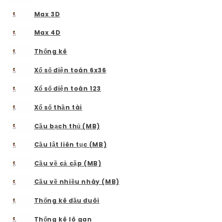
Max 3D
Max 4D
Thống kê
Xổ số điện toán 6x36
Xổ số điện toán 123
Xổ số thần tài
Cầu bạch thủ (MB)
Cầu lật liên tục (MB)
Cầu về cả cặp (MB)
Cầu về nhiều nháy (MB)
Thống kê đầu đuôi
Thống kê lô gan