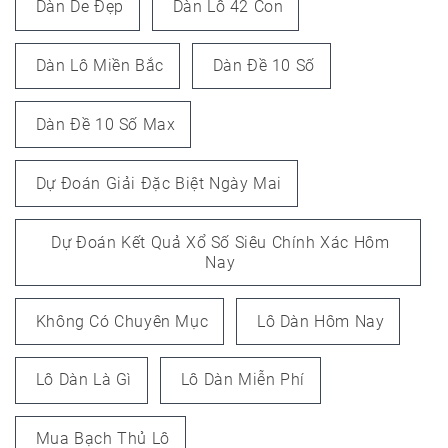
Dàn De Đẹp
Dàn Lô 42 Con
Dàn Lô Miền Bắc
Dàn Đề 10 Số
Dàn Đề 10 Số Max
Dự Đoán Giải Đặc Biệt Ngày Mai
Dự Đoán Kết Quả Xổ Số Siêu Chính Xác Hôm
Nay
Không Có Chuyên Mục
Lô Dàn Hôm Nay
Lô Dàn Là Gì
Lô Dàn Miễn Phí
Mua Bạch Thủ Lô