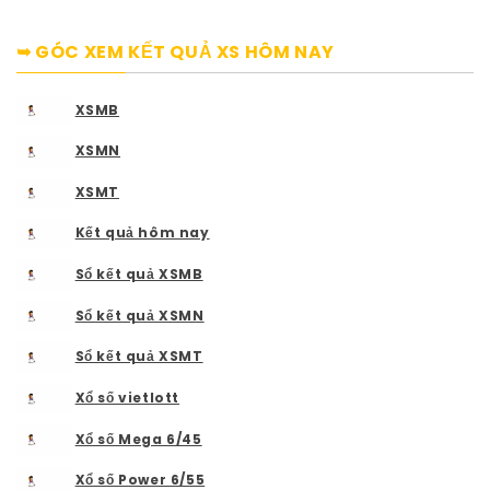
➥ GÓC XEM KẾT QUẢ XS HÔM NAY
XSMB
XSMN
XSMT
Kết quả hôm nay
Sổ kết quả XSMB
Sổ kết quả XSMN
Sổ kết quả XSMT
Xổ số vietlott
Xổ số Mega 6/45
Xổ số Power 6/55