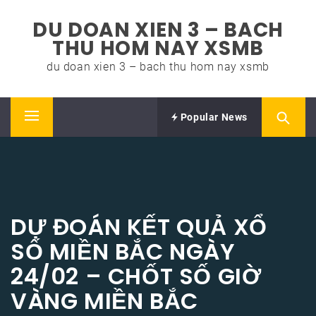
Skip
DU DOAN XIEN 3 – BACH
to
THU HOM NAY XSMB
content
du doan xien 3 – bach thu hom nay xsmb
Popular News
Primary
Menu
DỰ ĐOÁN KẾT QUẢ XỔ
SỐ MIỀN BẮC NGÀY
24/02 – CHỐT SỐ GIỜ
VÀNG MIỀN BẮC