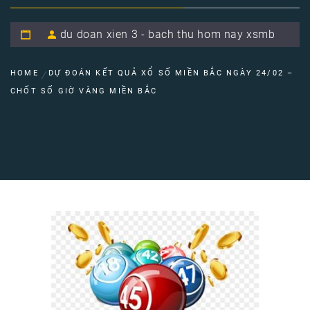
du doan xien 3 - bach thu hom nay xsmb
HOME
DỰ ĐOÁN KẾT QUẢ XỔ SỐ MIỀN BẮC NGÀY 24/02 –
CHỐT SỐ GIỜ VÀNG MIỀN BẮC