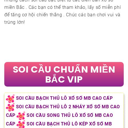
miền Bắc . Các bạn có thể tham khảo, lấy số miễn phí
để tăng cơ hội chiến thắng . Chúc các bạn chơi vui và
trúng lớn!
SOI CẦU CHUẨN MIỀN
BẮC VIP
SOI CẦU BẠCH THỦ LÔ XỔ SỐ MB CAO CẤP
SOI CẦU BẠCH THỦ LÔ 2 NHÁY XỔ SỐ MB CAO
CẤP
SOI CẦU SONG THỦ LÔ XỔ SỐ MB CAO
CẤP
SOI CẦU BẠCH THỦ LÔ KÉP XỔ SỐ MB