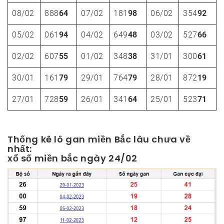
08/02
888
64
07/02
181
98
06/02
354
92
05/02
061
94
04/02
649
48
03/02
527
66
02/02
607
55
01/02
348
38
31/01
300
61
30/01
161
79
29/01
764
79
28/01
872
19
27/01
728
59
26/01
341
64
25/01
523
71
Thống kê lô gan miền Bắc lâu chưa về
nhất:
xổ số miền bắc ngày 24/02