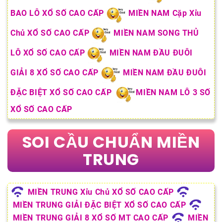
BAO LÔ XỔ SỐ CAO CẤP
MIỀN NAM Cặp Xỉu
Chủ XỔ SỐ CAO CẤP
MIỀN NAM SONG THỦ
LÔ XỔ SỐ CAO CẤP
MIỀN NAM ĐẦU ĐUÔI
GIẢI 8 XỔ SỐ CAO CẤP
MIỀN NAM ĐẦU ĐUÔI
ĐẶC BIỆT XỔ SỐ CAO CẤP
MIỀN NAM LÔ 3 SỐ
XỔ SỐ CAO CẤP
SOI CẦU CHUẨN MIỀN
TRUNG
MIỀN TRUNG Xỉu Chủ XỔ SỐ CAO CẤP
MIỀN TRUNG GIẢI ĐẶC BIỆT XỔ SỐ CAO CẤP
MIỀN TRUNG GIẢI 8 XỔ SỐ MT CAO CẤP
MIỀN