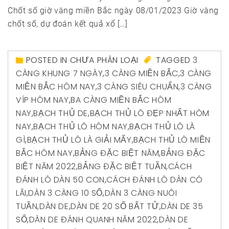
Chốt số giờ vàng miền Bắc ngày 08/01/2023 Giờ vàng
chốt số, dự đoán kết quả xổ […]
POSTED IN CHƯA PHÂN LOẠI
TAGGED
3
CÀNG KHUNG 7 NGÀY
,
3 CÀNG MIỀN BẮC
,
3 CÀNG
MIỀN BẮC HÔM NAY
,
3 CÀNG SIÊU CHUẨN
,
3 CÀNG
VÍP HÔM NAY
,
BA CÀNG MIỀN BẮC HÔM
NAY
,
BẠCH THỦ DE
,
BẠCH THỦ LÔ ĐẸP NHẤT HÔM
NAY
,
BẠCH THỦ LÔ HÔM NAY
,
BẠCH THỦ LÔ LÀ
GÌ
,
BẠCH THỦ LÔ LÀ GIẢI MẤY
,
BẠCH THỦ LÔ MIỀN
BẮC HÔM NAY
,
BẢNG ĐẶC BIỆT NĂM
,
BẢNG ĐẶC
BIỆT NĂM 2022
,
BẢNG ĐẶC BIỆT TUẦN
,
CÁCH
ĐÁNH LÔ DÀN 50 CON
,
CÁCH ĐÁNH LÔ DÀN CÓ
LÃI
,
DÀN 3 CÀNG 10 SỐ
,
DÀN 3 CÀNG NUÔI
TUẦN
,
DÀN DE
,
DÀN DE 20 SỐ BẤT TỬ
,
DÀN DE 35
SỐ
,
DÀN DE ĐÁNH QUANH NĂM 2022
,
DÀN DE