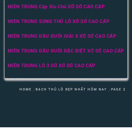
MIỀN TRUNG Cặp Xỉu Chủ XỔ SỐ CAO CẤP
MIỀN TRUNG SONG THỦ LÔ XỔ SỐ CAO CẤP
MIỀN TRUNG ĐẦU ĐUÔI GIẢI 8 XỔ SỐ CAO CẤP
MIỀN TRUNG ĐẦU ĐUÔI ĐẶC BIỆT XỔ SỐ CAO CẤP
MIỀN TRUNG LÔ 3 SỐ XỔ SỐ CAO CẤP
HOME
BẠCH THỦ LÔ ĐẸP NHẤT HÔM NAY
PAGE 2