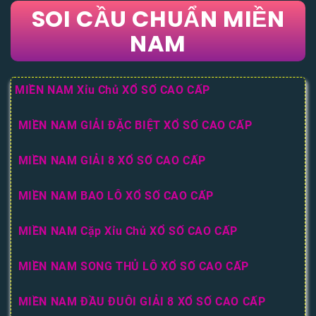
SOI CẦU CHUẨN MIỀN
NAM
MIỀN NAM Xỉu Chủ XỔ SỐ CAO CẤP
MIỀN NAM GIẢI ĐẶC BIỆT XỔ SỐ CAO CẤP
MIỀN NAM GIẢI 8 XỔ SỐ CAO CẤP
MIỀN NAM BAO LÔ XỔ SỐ CAO CẤP
MIỀN NAM Cặp Xỉu Chủ XỔ SỐ CAO CẤP
MIỀN NAM SONG THỦ LÔ XỔ SỐ CAO CẤP
MIỀN NAM ĐẦU ĐUÔI GIẢI 8 XỔ SỐ CAO CẤP