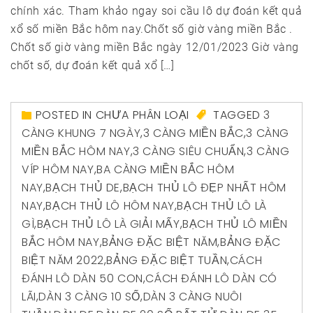
chính xác. Tham khảo ngay soi cầu lô dự đoán kết quả
xổ số miền Bắc hôm nay.Chốt số giờ vàng miền Bắc .
Chốt số giờ vàng miền Bắc ngày 12/01/2023 Giờ vàng
chốt số, dự đoán kết quả xổ […]
POSTED IN CHƯA PHÂN LOẠI
TAGGED
3
CÀNG KHUNG 7 NGÀY
,
3 CÀNG MIỀN BẮC
,
3 CÀNG
MIỀN BẮC HÔM NAY
,
3 CÀNG SIÊU CHUẨN
,
3 CÀNG
VÍP HÔM NAY
,
BA CÀNG MIỀN BẮC HÔM
NAY
,
BẠCH THỦ DE
,
BẠCH THỦ LÔ ĐẸP NHẤT HÔM
NAY
,
BẠCH THỦ LÔ HÔM NAY
,
BẠCH THỦ LÔ LÀ
GÌ
,
BẠCH THỦ LÔ LÀ GIẢI MẤY
,
BẠCH THỦ LÔ MIỀN
BẮC HÔM NAY
,
BẢNG ĐẶC BIỆT NĂM
,
BẢNG ĐẶC
BIỆT NĂM 2022
,
BẢNG ĐẶC BIỆT TUẦN
,
CÁCH
ĐÁNH LÔ DÀN 50 CON
,
CÁCH ĐÁNH LÔ DÀN CÓ
LÃI
,
DÀN 3 CÀNG 10 SỐ
,
DÀN 3 CÀNG NUÔI