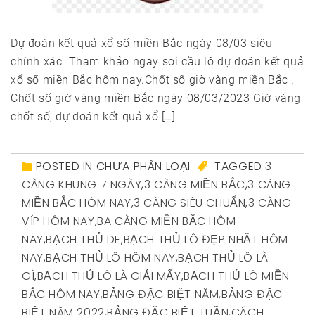
Dự đoán kết quả xổ số miền Bắc ngày 08/03 siêu
chính xác. Tham khảo ngay soi cầu lô dự đoán kết quả
xổ số miền Bắc hôm nay.Chốt số giờ vàng miền Bắc .
Chốt số giờ vàng miền Bắc ngày 08/03/2023 Giờ vàng
chốt số, dự đoán kết quả xổ […]
POSTED IN CHƯA PHÂN LOẠI
TAGGED
3
CÀNG KHUNG 7 NGÀY
,
3 CÀNG MIỀN BẮC
,
3 CÀNG
MIỀN BẮC HÔM NAY
,
3 CÀNG SIÊU CHUẨN
,
3 CÀNG
VÍP HÔM NAY
,
BA CÀNG MIỀN BẮC HÔM
NAY
,
BẠCH THỦ DE
,
BẠCH THỦ LÔ ĐẸP NHẤT HÔM
NAY
,
BẠCH THỦ LÔ HÔM NAY
,
BẠCH THỦ LÔ LÀ
GÌ
,
BẠCH THỦ LÔ LÀ GIẢI MẤY
,
BẠCH THỦ LÔ MIỀN
BẮC HÔM NAY
,
BẢNG ĐẶC BIỆT NĂM
,
BẢNG ĐẶC
BIỆT NĂM 2022
,
BẢNG ĐẶC BIỆT TUẦN
,
CÁCH