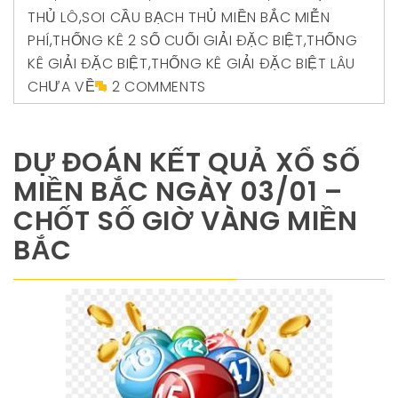
THỦ LÔ
,
SOI CẦU BẠCH THỦ MIỀN BẮC MIỄN
PHÍ
,
THỐNG KÊ 2 SỐ CUỐI GIẢI ĐẶC BIỆT
,
THỐNG
KÊ GIẢI ĐẶC BIỆT
,
THỐNG KÊ GIẢI ĐẶC BIỆT LÂU
CHƯA VỀ
2 COMMENTS
DỰ ĐOÁN KẾT QUẢ XỔ SỐ
MIỀN BẮC NGÀY 03/01 –
CHỐT SỐ GIỜ VÀNG MIỀN
BẮC