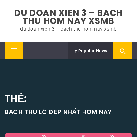
Skip
DU DOAN XIEN 3 – BACH
to
THU HOM NAY XSMB
content
du doan xien 3 – bach thu hom nay xsmb
Popular News
Primary
Menu
THẺ:
BẠCH THỦ LÔ ĐẸP NHẤT HÔM NAY