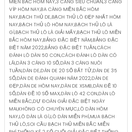
MIỀN BẮC HÔM NAY
,
3 CÀNG SIÊU CHUẨN
,
3 CÀNG
VÍP HÔM NAY
,
BA CÀNG MIỀN BẮC HÔM
NAY
,
BẠCH THỦ DE
,
BẠCH THỦ LÔ ĐẸP NHẤT HÔM
NAY
,
BẠCH THỦ LÔ HÔM NAY
,
BẠCH THỦ LÔ LÀ
GÌ
,
BẠCH THỦ LÔ LÀ GIẢI MẤY
,
BẠCH THỦ LÔ MIỀN
BẮC HÔM NAY
,
BẢNG ĐẶC BIỆT NĂM
,
BẢNG ĐẶC
BIỆT NĂM 2022
,
BẢNG ĐẶC BIỆT TUẦN
,
CÁCH
ĐÁNH LÔ DÀN 50 CON
,
CÁCH ĐÁNH LÔ DÀN CÓ
LÃI
,
DÀN 3 CÀNG 10 SỐ
,
DÀN 3 CÀNG NUÔI
TUẦN
,
DÀN DE
,
DÀN DE 20 SỐ BẤT TỬ
,
DÀN DE 35
SỐ
,
DÀN DE ĐÁNH QUANH NĂM 2022
,
DÀN DE
ĐẸP
,
DÀN DE HÔM NAY
,
DÀN DE XSMB
,
DÀN ĐỀ 10
SỐ
,
DÀN ĐỀ 10 SỐ MAX
,
DÀN LÔ 42 CON
,
DÀN LÔ
MIỀN BẮC
,
DỰ ĐOÁN GIẢI ĐẶC BIỆT NGÀY
MAI
,
KHÔNG CÓ CHUYÊN MỤC
,
LÔ DÀN HÔM
NAY
,
LÔ DÀN LÀ GÌ
,
LÔ DÀN MIỄN PHÍ
,
MUA BẠCH
THỦ LÔ
,
SOI CẦU BẠCH THỦ MIỀN BẮC MIỄN
PHÍ
,
THỐNG KÊ 2 SỐ CUỐI GIẢI ĐẶC BIỆT
,
THỐNG