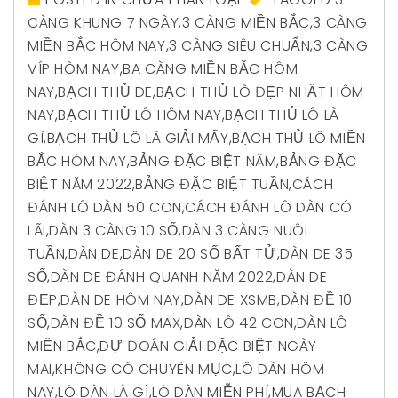
CÀNG KHUNG 7 NGÀY
,
3 CÀNG MIỀN BẮC
,
3 CÀNG
MIỀN BẮC HÔM NAY
,
3 CÀNG SIÊU CHUẨN
,
3 CÀNG
VÍP HÔM NAY
,
BA CÀNG MIỀN BẮC HÔM
NAY
,
BẠCH THỦ DE
,
BẠCH THỦ LÔ ĐẸP NHẤT HÔM
NAY
,
BẠCH THỦ LÔ HÔM NAY
,
BẠCH THỦ LÔ LÀ
GÌ
,
BẠCH THỦ LÔ LÀ GIẢI MẤY
,
BẠCH THỦ LÔ MIỀN
BẮC HÔM NAY
,
BẢNG ĐẶC BIỆT NĂM
,
BẢNG ĐẶC
BIỆT NĂM 2022
,
BẢNG ĐẶC BIỆT TUẦN
,
CÁCH
ĐÁNH LÔ DÀN 50 CON
,
CÁCH ĐÁNH LÔ DÀN CÓ
LÃI
,
DÀN 3 CÀNG 10 SỐ
,
DÀN 3 CÀNG NUÔI
TUẦN
,
DÀN DE
,
DÀN DE 20 SỐ BẤT TỬ
,
DÀN DE 35
SỐ
,
DÀN DE ĐÁNH QUANH NĂM 2022
,
DÀN DE
ĐẸP
,
DÀN DE HÔM NAY
,
DÀN DE XSMB
,
DÀN ĐỀ 10
SỐ
,
DÀN ĐỀ 10 SỐ MAX
,
DÀN LÔ 42 CON
,
DÀN LÔ
MIỀN BẮC
,
DỰ ĐOÁN GIẢI ĐẶC BIỆT NGÀY
MAI
,
KHÔNG CÓ CHUYÊN MỤC
,
LÔ DÀN HÔM
NAY
,
LÔ DÀN LÀ GÌ
,
LÔ DÀN MIỄN PHÍ
,
MUA BẠCH