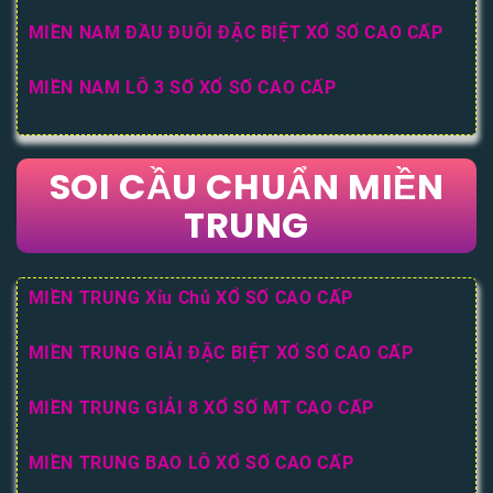
MIỀN NAM ĐẦU ĐUÔI ĐẶC BIỆT XỔ SỐ CAO CẤP
MIỀN NAM LÔ 3 SỐ XỔ SỐ CAO CẤP
SOI CẦU CHUẨN MIỀN
TRUNG
MIỀN TRUNG Xỉu Chủ XỔ SỐ CAO CẤP
MIỀN TRUNG GIẢI ĐẶC BIỆT XỔ SỐ CAO CẤP
MIỀN TRUNG GIẢI 8 XỔ SỐ MT CAO CẤP
MIỀN TRUNG BAO LÔ XỔ SỐ CAO CẤP