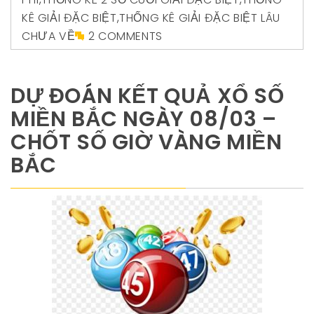
KÊ GIẢI ĐẶC BIỆT
,
THỐNG KÊ GIẢI ĐẶC BIỆT LÂU
CHƯA VỀ
2 COMMENTS
DỰ ĐOÁN KẾT QUẢ XỔ SỐ
MIỀN BẮC NGÀY 08/03 –
CHỐT SỐ GIỜ VÀNG MIỀN
BẮC