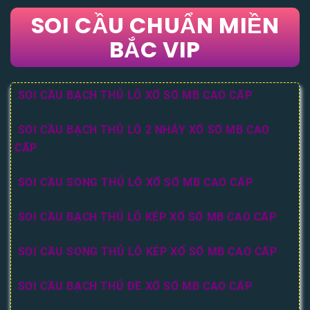
SOI CẦU CHUẨN MIỀN
BẮC VIP
SOI CẦU BẠCH THỦ LÔ XỔ SỐ MB CAO CẤP
SOI CẦU BẠCH THỦ LÔ 2 NHÁY XỔ SỐ MB CAO
CẤP
SOI CẦU SONG THỦ LÔ XỔ SỐ MB CAO CẤP
SOI CẦU BẠCH THỦ LÔ KÉP XỔ SỐ MB CAO CẤP
SOI CẦU SONG THỦ LÔ KÉP XỔ SỐ MB CAO CẤP
SOI CẦU BẠCH THỦ ĐỀ XỔ SỐ MB CAO CẤP