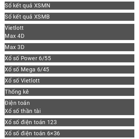
Sổ kết quả XSMN
Sổ kết quả XSMB
Vietlott
Max 4D
Max 3D
Xổ số Power 6/55
Xổ số Mega 6/45
Xổ số Vietlott
Thống kê
Điện toán
Xổ số thần tài
Xổ số điện toán 123
Xổ số điện toán 6×36