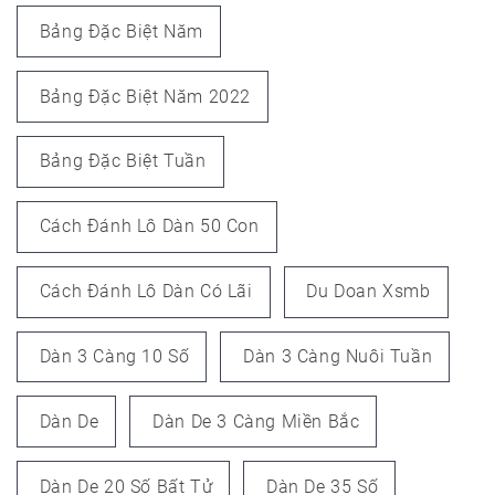
Bảng Đặc Biệt Năm
Bảng Đặc Biệt Năm 2022
Bảng Đặc Biệt Tuần
Cách Đánh Lô Dàn 50 Con
Cách Đánh Lô Dàn Có Lãi
Du Doan Xsmb
Dàn 3 Càng 10 Số
Dàn 3 Càng Nuôi Tuần
Dàn De
Dàn De 3 Càng Miền Bắc
Dàn De 20 Số Bất Tử
Dàn De 35 Số