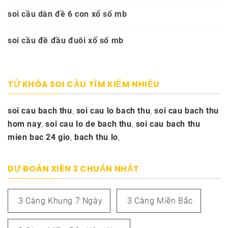
soi cầu dàn đề 6 con xổ số mb
soi cầu đề đầu đuôi xổ số mb
TỪ KHÓA SOI CẦU TÌM KIẾM NHIỀU
soi cau bach thu
,
soi cau lo bach thu
,
soi cau bach thu
hom nay
,
soi cau lo de bach thu
,
soi cau bach thu
mien bac 24 gio
,
bach thu lo
,
DỰ ĐOÁN XIÊN 3 CHUẨN NHẤT
3 Càng Khung 7 Ngày
3 Càng Miền Bắc