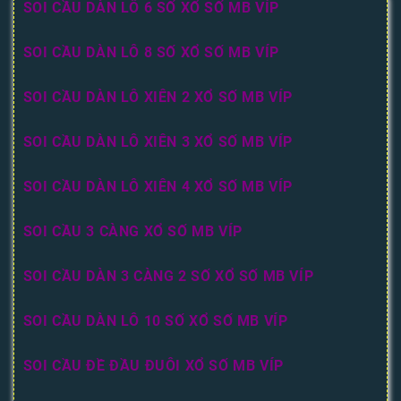
SOI CẦU DÀN LÔ 6 SỐ XỔ SỐ MB VÍP
SOI CẦU DÀN LÔ 8 SỐ XỔ SỐ MB VÍP
SOI CẦU DÀN LÔ XIÊN 2 XỔ SỐ MB VÍP
SOI CẦU DÀN LÔ XIÊN 3 XỔ SỐ MB VÍP
SOI CẦU DÀN LÔ XIÊN 4 XỔ SỐ MB VÍP
SOI CẦU 3 CÀNG XỔ SỐ MB VÍP
SOI CẦU DÀN 3 CÀNG 2 SỐ XỔ SỐ MB VÍP
SOI CẦU DÀN LÔ 10 SỐ XỔ SỐ MB VÍP
SOI CẦU ĐỀ ĐẦU ĐUÔI XỔ SỐ MB VÍP