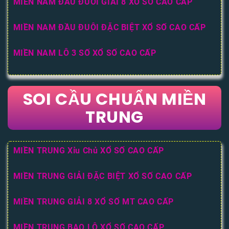
MIỀN NAM ĐẦU ĐUÔI GIẢI 8 XỔ SỐ CAO CẤP
MIỀN NAM ĐẦU ĐUÔI ĐẶC BIỆT XỔ SỐ CAO CẤP
MIỀN NAM LÔ 3 SỐ XỔ SỐ CAO CẤP
SOI CẦU CHUẨN MIỀN
TRUNG
MIỀN TRUNG Xỉu Chủ XỔ SỐ CAO CẤP
MIỀN TRUNG GIẢI ĐẶC BIỆT XỔ SỐ CAO CẤP
MIỀN TRUNG GIẢI 8 XỔ SỐ MT CAO CẤP
MIỀN TRUNG BAO LÔ XỔ SỐ CAO CẤP