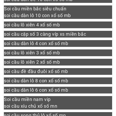
Soi cầu miền bắc siêu chuẩn
soi cầu dàn lô 10 con xổ số mb
soi cầu lô xiên 4 xổ số mb
soi cầu cặp số 3 càng víp xs miền bắc
soi cầu dàn lô 4 con xổ số mb
soi cầu lô xiên 3 xổ số mb
soi cầu lô xiên 2 xổ số mb
soi cầu đề đầu đuôi xổ số mb
soi cầu dàn lô 8 con xổ số mb
soi cầu dàn lô 6 con xổ số mb
Soi cầu miền nam vip
soi cầu xíu chủ xổ số mn
soi cầu song thủ lô xổ số mn