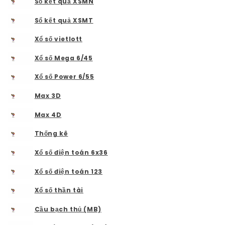
Sổ kết quả XSMN
Sổ kết quả XSMT
Xổ số vietlott
Xổ số Mega 6/45
Xổ số Power 6/55
Max 3D
Max 4D
Thống kê
Xổ số điện toán 6x36
Xổ số điện toán 123
Xổ số thần tài
Cầu bạch thủ (MB)