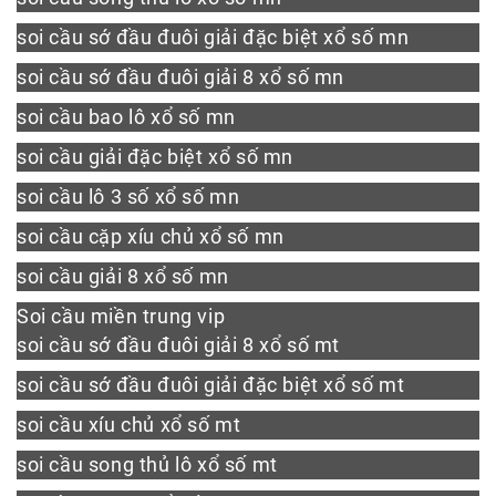
soi cầu sớ đầu đuôi giải đặc biệt xổ số mn
soi cầu sớ đầu đuôi giải 8 xổ số mn
soi cầu bao lô xổ số mn
soi cầu giải đặc biệt xổ số mn
soi cầu lô 3 số xổ số mn
soi cầu cặp xíu chủ xổ số mn
soi cầu giải 8 xổ số mn
Soi cầu miền trung vip
soi cầu sớ đầu đuôi giải 8 xổ số mt
soi cầu sớ đầu đuôi giải đặc biệt xổ số mt
soi cầu xíu chủ xổ số mt
soi cầu song thủ lô xổ số mt