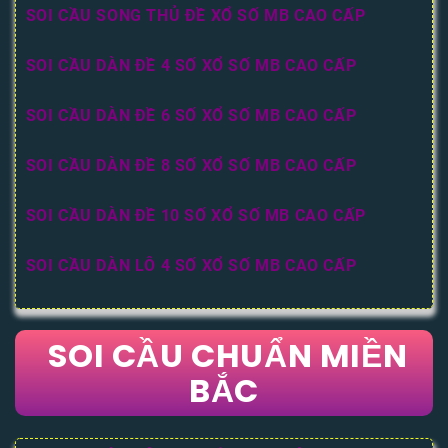
SOI CẦU SONG THỦ ĐỀ XỔ SỐ MB CAO CẤP
SOI CẦU DÀN ĐỀ 4 SỐ XỔ SỐ MB CAO CẤP
SOI CẦU DÀN ĐỀ 6 SỐ XỔ SỐ MB CAO CẤP
SOI CẦU DÀN ĐỀ 8 SỐ XỔ SỐ MB CAO CẤP
SOI CẦU DÀN ĐỀ 10 SỐ XỔ SỐ MB CAO CẤP
SOI CẦU DÀN LÔ 4 SỐ XỔ SỐ MB CAO CẤP
SOI CẦU CHUẨN MIỀN
BẮC