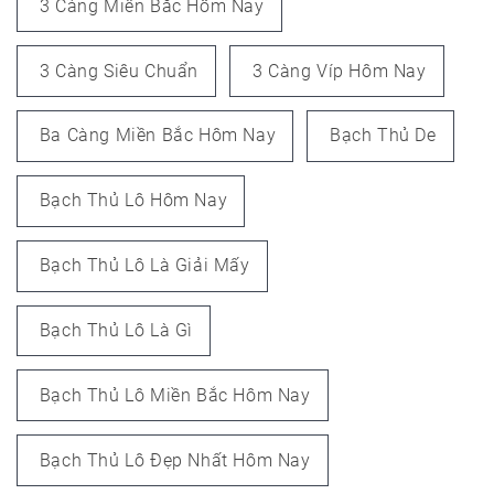
3 Càng Miền Bắc Hôm Nay
3 Càng Siêu Chuẩn
3 Càng Víp Hôm Nay
Ba Càng Miền Bắc Hôm Nay
Bạch Thủ De
Bạch Thủ Lô Hôm Nay
Bạch Thủ Lô Là Giải Mấy
Bạch Thủ Lô Là Gì
Bạch Thủ Lô Miền Bắc Hôm Nay
Bạch Thủ Lô Đẹp Nhất Hôm Nay