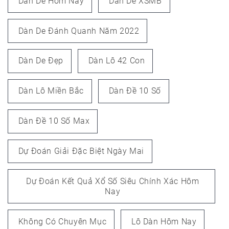
Dàn De Hôm Nay
Dàn De XSMB
Dàn De Đánh Quanh Năm 2022
Dàn De Đẹp
Dàn Lô 42 Con
Dàn Lô Miền Bắc
Dàn Đề 10 Số
Dàn Đề 10 Số Max
Dự Đoán Giải Đặc Biệt Ngày Mai
Dự Đoán Kết Quả Xổ Số Siêu Chính Xác Hôm
Nay
Không Có Chuyên Mục
Lô Dàn Hôm Nay