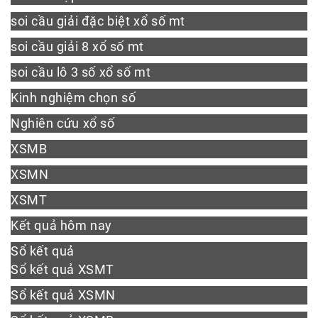
soi cầu giải đặc biệt xổ số mt
soi cầu giải 8 xổ số mt
soi cầu lô 3 số xổ số mt
Kinh nghiệm chọn số
Nghiên cứu xổ số
XSMB
XSMN
XSMT
Kết quả hôm nay
Sổ kết quả
Sổ kết quả XSMT
Sổ kết quả XSMN