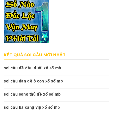
KẾT QUẢ SOI CẦU MỚI NHẤT
soi cầu đề đầu đuôi xổ số mb
soi cầu dàn đề 8 con xổ số mb
soi cầu song thủ đề xổ số mb
soi cầu ba càng víp xổ số mb