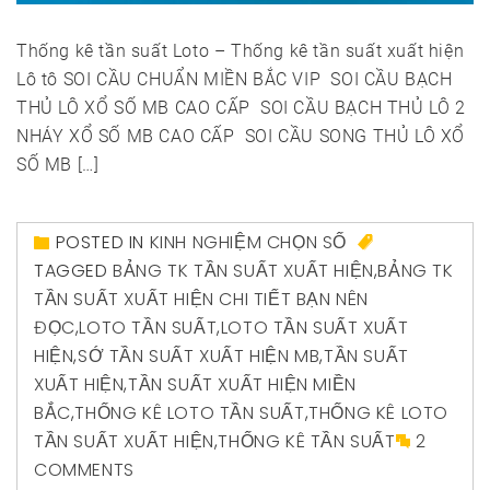
Thống kê tần suất Loto – Thống kê tần suất xuất hiện
Lô tô SOI CẦU CHUẨN MIỀN BẮC VIP SOI CẦU BẠCH
THỦ LÔ XỔ SỐ MB CAO CẤP SOI CẦU BẠCH THỦ LÔ 2
NHÁY XỔ SỐ MB CAO CẤP SOI CẦU SONG THỦ LÔ XỔ
SỐ MB […]
POSTED IN
KINH NGHIỆM CHỌN SỐ
TAGGED
BẢNG TK TẦN SUẤT XUẤT HIỆN
,
BẢNG TK
TẦN SUẤT XUẤT HIỆN CHI TIẾT BẠN NÊN
ĐỌC
,
LOTO TẦN SUẤT
,
LOTO TẦN SUẤT XUẤT
HIỆN
,
SỚ TẦN SUẤT XUẤT HIỆN MB
,
TẦN SUẤT
XUẤT HIỆN
,
TẦN SUẤT XUẤT HIỆN MIỀN
BẮC
,
THỐNG KÊ LOTO TẦN SUẤT
,
THỐNG KÊ LOTO
TẦN SUẤT XUẤT HIỆN
,
THỐNG KÊ TẦN SUẤT
2
COMMENTS