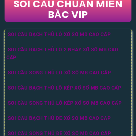
SOI CẦU CHUẨN MIỀN
BẮC VIP
SOI CẦU BẠCH THỦ LÔ XỔ SỐ MB CAO CẤP
SOI CẦU BẠCH THỦ LÔ 2 NHÁY XỔ SỐ MB CAO
CẤP
SOI CẦU SONG THỦ LÔ XỔ SỐ MB CAO CẤP
SOI CẦU BẠCH THỦ LÔ KÉP XỔ SỐ MB CAO CẤP
SOI CẦU SONG THỦ LÔ KÉP XỔ SỐ MB CAO CẤP
SOI CẦU BẠCH THỦ ĐỀ XỔ SỐ MB CAO CẤP
SOI CẦU SONG THỦ ĐỀ XỔ SỐ MB CAO CẤP