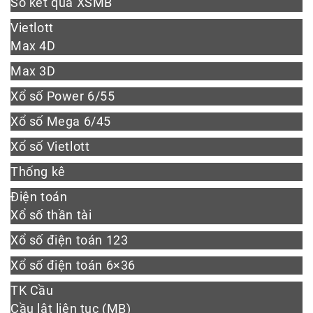
Sổ kết quả XSMB
Vietlott
Max 4D
Max 3D
Xổ số Power 6/55
Xổ số Mega 6/45
Xổ số Vietlott
Thống kê
Điện toán
Xổ số thần tài
Xổ số điện toán 123
Xổ số điện toán 6×36
TK Cầu
Cầu lật liên tục (MB)