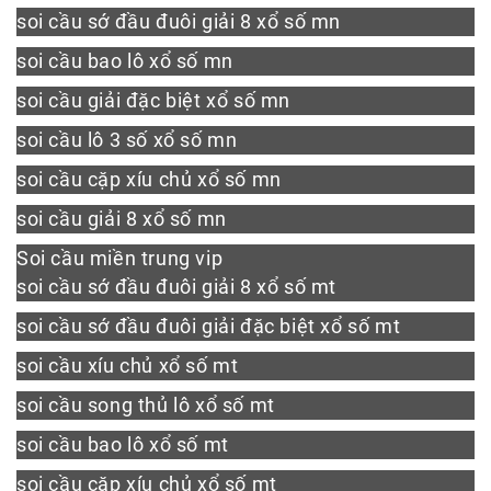
soi cầu sớ đầu đuôi giải 8 xổ số mn
soi cầu bao lô xổ số mn
soi cầu giải đặc biệt xổ số mn
soi cầu lô 3 số xổ số mn
soi cầu cặp xíu chủ xổ số mn
soi cầu giải 8 xổ số mn
Soi cầu miền trung vip
soi cầu sớ đầu đuôi giải 8 xổ số mt
soi cầu sớ đầu đuôi giải đặc biệt xổ số mt
soi cầu xíu chủ xổ số mt
soi cầu song thủ lô xổ số mt
soi cầu bao lô xổ số mt
soi cầu cặp xíu chủ xổ số mt