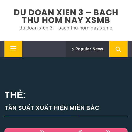
Skip
DU DOAN XIEN 3 – BACH
to
THU HOM NAY XSMB
content
du doan xien 3 – bach thu hom nay xsmb
Popular News
Primary
Menu
THẺ:
TẦN SUẤT XUẤT HIỆN MIỀN BẮC