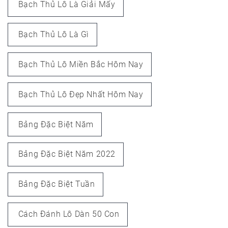
Bạch Thủ Lô Là Giải Mấy
Bạch Thủ Lô Là Gì
Bạch Thủ Lô Miền Bắc Hôm Nay
Bạch Thủ Lô Đẹp Nhất Hôm Nay
Bảng Đặc Biệt Năm
Bảng Đặc Biệt Năm 2022
Bảng Đặc Biệt Tuần
Cách Đánh Lô Dàn 50 Con