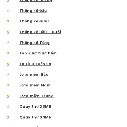
Thống kê Đầu
Thống kê Đuôi
Thống kê Đầu – Đuôi
Thống kê Tổng
Tần suất xuất hiện
TK từ 00 đến 99
Loto miền Bắc
Loto miền Nam
Loto miền Trung
Quay thử XSMB
Quay thử XSMN