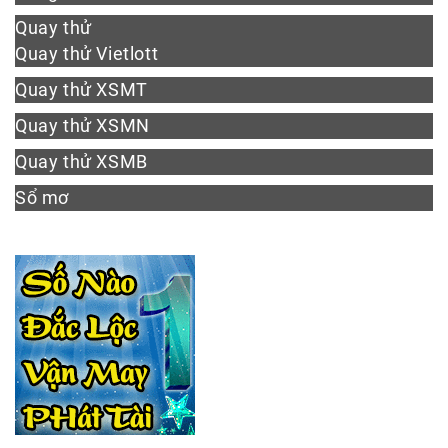
Quay thử
Quay thử Vietlott
Quay thử XSMT
Quay thử XSMN
Quay thử XSMB
Sổ mơ