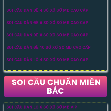
SOI CẦU DÀN ĐỀ 4 SỐ XỔ SỐ MB CAO CẤP
SOI CẦU DÀN ĐỀ 6 SỐ XỔ SỐ MB CAO CẤP
SOI CẦU DÀN ĐỀ 8 SỐ XỔ SỐ MB CAO CẤP
SOI CẦU DÀN ĐỀ 10 SỐ XỔ SỐ MB CAO CẤP
SOI CẦU DÀN LÔ 4 SỐ XỔ SỐ MB CAO CẤP
SOI CẦU CHUẨN MIỀN
BẮC
SOI CẦU DÀN LÔ 6 SỐ XỔ SỐ MB VÍP