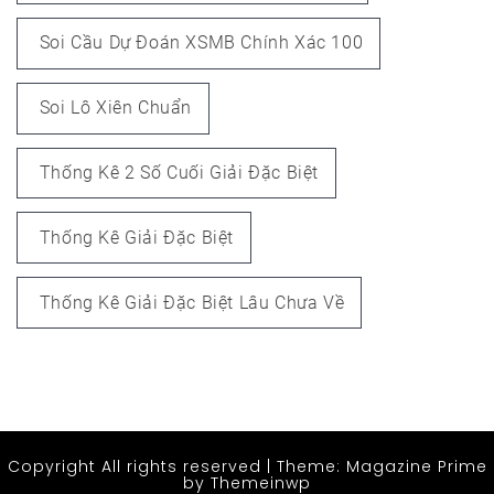
Soi Cầu Dự Đoán XSMB Chính Xác 100
Soi Lô Xiên Chuẩn
Thống Kê 2 Số Cuối Giải Đặc Biệt
Thống Kê Giải Đặc Biệt
Thống Kê Giải Đặc Biệt Lâu Chưa Về
Copyright All rights reserved
|
Theme: Magazine Prime
by
Themeinwp