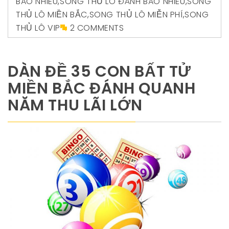
BAO NHIÊU
,
SONG THỦ LÔ ĐÁNH BAO NHIÊU
,
SONG
THỦ LÔ MIỀN BẮC
,
SONG THỦ LÔ MIỄN PHÍ
,
SONG
THỦ LÔ VIP
2 COMMENTS
DÀN ĐỀ 35 CON BẤT TỬ
MIỀN BẮC ĐÁNH QUANH
NĂM THU LÃI LỚN