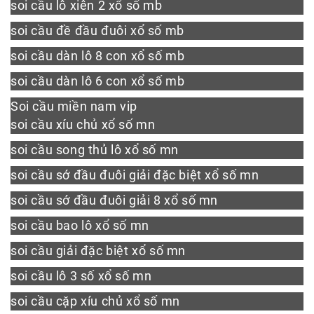
soi cầu lô xiên 2 xổ số mb
soi cầu đề đầu đuôi xổ số mb
soi cầu dàn lô 8 con xổ số mb
soi cầu dàn lô 6 con xổ số mb
Soi cầu miền nam vip
soi cầu xíu chủ xổ số mn
soi cầu song thủ lô xổ số mn
soi cầu sớ đầu đuôi giải đặc biệt xổ số mn
soi cầu sớ đầu đuôi giải 8 xổ số mn
soi cầu bao lô xổ số mn
soi cầu giải đặc biệt xổ số mn
soi cầu lô 3 số xổ số mn
soi cầu cặp xíu chủ xổ số mn