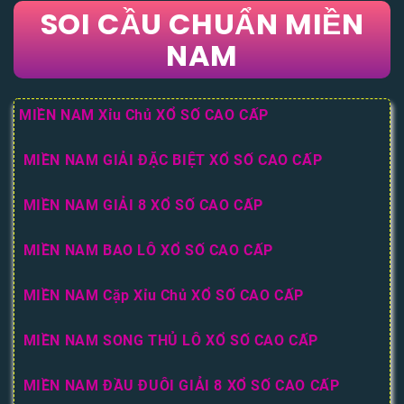
SOI CẦU CHUẨN MIỀN
NAM
MIỀN NAM Xỉu Chủ XỔ SỐ CAO CẤP
MIỀN NAM GIẢI ĐẶC BIỆT XỔ SỐ CAO CẤP
MIỀN NAM GIẢI 8 XỔ SỐ CAO CẤP
MIỀN NAM BAO LÔ XỔ SỐ CAO CẤP
MIỀN NAM Cặp Xỉu Chủ XỔ SỐ CAO CẤP
MIỀN NAM SONG THỦ LÔ XỔ SỐ CAO CẤP
MIỀN NAM ĐẦU ĐUÔI GIẢI 8 XỔ SỐ CAO CẤP