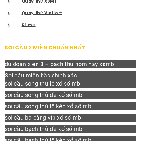
Quay thử XSMT
Quay thử Vietlott
Sổ mơ
SOI CẦU 3 MIỀN CHUẨN NHẤT
du doan xien 3 – bach thu hom nay xsmb
Soi cầu miền bắc chính xác
soi cầu song thủ lô xổ số mb
soi cầu song thủ đề xổ số mb
soi cầu song thủ lô kép xổ số mb
soi cầu ba càng víp xổ số mb
soi cầu bạch thủ đề xổ số mb
soi cầu bạch thủ lô kép xổ số mb