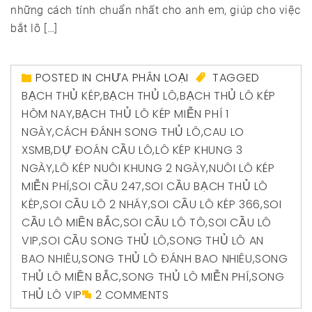
những cách tính chuẩn nhất cho anh em, giúp cho việc
bắt lô […]
POSTED IN CHƯA PHÂN LOẠI
TAGGED
BẠCH THỦ KÉP
,
BẠCH THỦ LÔ
,
BẠCH THỦ LÔ KÉP
HÔM NAY
,
BẠCH THỦ LÔ KÉP MIỄN PHÍ 1
NGÀY
,
CÁCH ĐÁNH SONG THỦ LÔ
,
CAU LO
XSMB
,
DỰ ĐOÁN CẦU LÔ
,
LÔ KÉP KHUNG 3
NGÀY
,
LÔ KÉP NUÔI KHUNG 2 NGÀY
,
NUÔI LÔ KÉP
MIỄN PHÍ
,
SOI CẦU 247
,
SOI CẦU BẠCH THỦ LÔ
KÉP
,
SOI CẦU LÔ 2 NHÁY
,
SOI CẦU LÔ KÉP 366
,
SOI
CẦU LÔ MIỀN BẮC
,
SOI CẦU LÔ TÔ
,
SOI CẦU LÔ
VIP
,
SOI CẦU SONG THỦ LÔ
,
SONG THỦ LÔ AN
BAO NHIÊU
,
SONG THỦ LÔ ĐÁNH BAO NHIÊU
,
SONG
THỦ LÔ MIỀN BẮC
,
SONG THỦ LÔ MIỄN PHÍ
,
SONG
THỦ LÔ VIP
2 COMMENTS