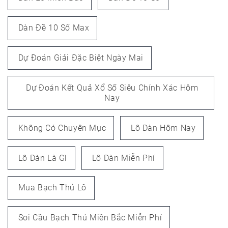
Dàn Đề 10 Số Max
Dự Đoán Giải Đặc Biệt Ngày Mai
Dự Đoán Kết Quả Xổ Số Siêu Chính Xác Hôm
Nay
Không Có Chuyên Mục
Lô Dàn Hôm Nay
Lô Dàn Là Gì
Lô Dàn Miễn Phí
Mua Bạch Thủ Lô
Soi Cầu Bạch Thủ Miền Bắc Miễn Phí