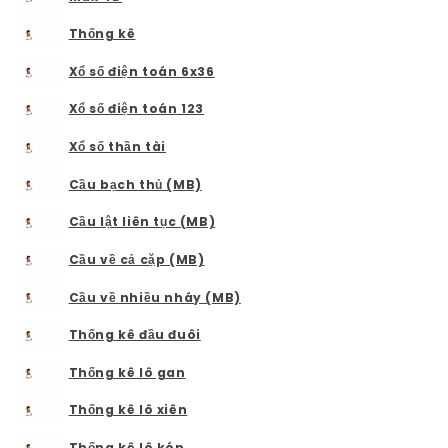
Thống kê
Xổ số điện toán 6x36
Xổ số điện toán 123
Xổ số thần tài
Cầu bạch thủ (MB)
Cầu lật liên tục (MB)
Cầu về cả cặp (MB)
Cầu về nhiều nháy (MB)
Thống kê đầu đuôi
Thống kê lô gan
Thống kê lô xiên
Thống kê lô kép