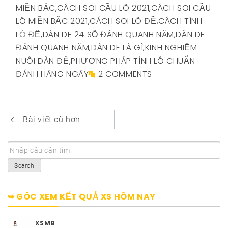
MIỀN BẮC
,
CÁCH SOI CẦU LÔ 2021
,
CÁCH SOI CẦU
LÔ MIỀN BẮC 2021
,
CÁCH SOI LÔ ĐỀ
,
CÁCH TÍNH
LÔ ĐỀ
,
DÀN DE 24 SỐ ĐÁNH QUANH NĂM
,
DÀN DE
ĐÁNH QUANH NĂM
,
DÀN DE LÀ GÌ
,
KINH NGHIỆM
NUÔI DÀN ĐỀ
,
PHƯƠNG PHÁP TÍNH LÔ CHUẨN
ĐÁNH HÀNG NGÀY
2 COMMENTS
Điều
Bài viết cũ hơn
hướng
bài
viết
Search
➥ GÓC XEM KẾT QUẢ XS HÔM NAY
XSMB