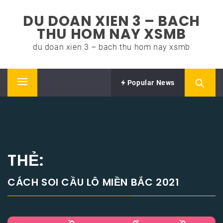
Skip
DU DOAN XIEN 3 – BACH
to
THU HOM NAY XSMB
content
du doan xien 3 – bach thu hom nay xsmb
Popular News
Primary
Menu
THẺ:
CÁCH SOI CẦU LÔ MIỀN BẮC 2021