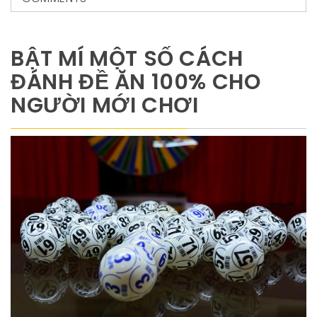
BẬT MÍ MỘT SỐ CÁCH
ĐÁNH ĐỀ ĂN 100% CHO
NGƯỜI MỚI CHƠI