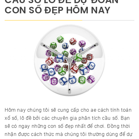
CON SỐ ĐẸP HÔM NAY
Hôm nay chúng tôi sẽ cung cấp cho ae cách tính toán
xổ số, lô đề bởi các chuyên gia phân tích cầu số. Bạn
sẽ có ngay những con số đẹp nhất để chơi. Đồng thời
nhận được cách thức mà chúng tôi thường dùng để dự