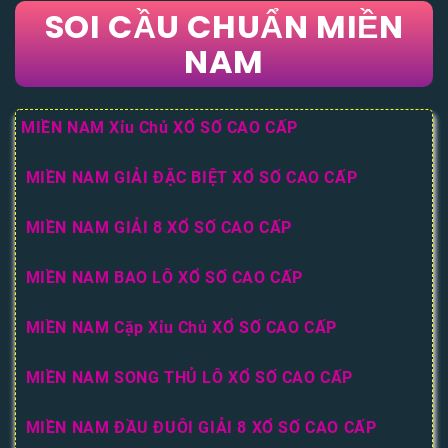
SOI CẦU CHUẨN MIỀN
NAM
MIỀN NAM Xỉu Chủ XỔ SỐ CAO CẤP
MIỀN NAM GIẢI ĐẶC BIỆT XỔ SỐ CAO CẤP
MIỀN NAM GIẢI 8 XỔ SỐ CAO CẤP
MIỀN NAM BAO LÔ XỔ SỐ CAO CẤP
MIỀN NAM Cặp Xỉu Chủ XỔ SỐ CAO CẤP
MIỀN NAM SONG THỦ LÔ XỔ SỐ CAO CẤP
MIỀN NAM ĐẦU ĐUÔI GIẢI 8 XỔ SỐ CAO CẤP