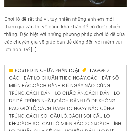
Chơi lô đề rất thú vị, tuy nhiên những anh em mới
tham gia vào thì vô cùng khó khăn để có được chiến
thắng. Đặc biệt với những phương pháp chơi lô đề của
các chuyên gia sẽ giúp bạn dễ dàng đến với niềm vui
lớn hơn. Để […]
POSTED IN CHƯA PHÂN LOẠI
TAGGED
CÁCH BẮT LÔ CHUẨN THEO NGÀY
,
CÁCH BẮT SỐ
MIỀN BẮC
,
CÁCH ĐÁNH ĐỀ NGÀY NÀO CŨNG
TRÚNG
,
CÁCH ĐÁNH LÔ CHẮC ĂN
,
CÁCH ĐÁNH LÔ
DE DỄ TRÚNG NHẤT
,
CÁCH ĐÁNH LÔ DE KHÔNG
BAO GIỜ LỖ
,
CÁCH ĐÁNH LÔ NGÀY NÀO CŨNG
TRÚNG
,
CÁCH SOI CẦU LÔ
,
CÁCH SOI CẦU LÔ
KÉP
,
CÁCH SOI CẦU LÔ MIỀN BẮC 2021
,
CÁCH TÍNH