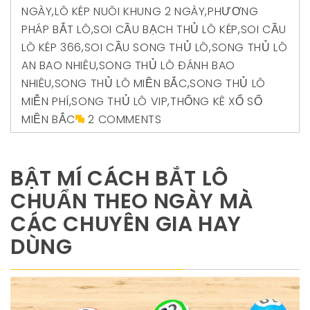
NGÀY
,
LÔ KÉP NUÔI KHUNG 2 NGÀY
,
PHƯƠNG
PHÁP BẮT LÔ
,
SOI CẦU BẠCH THỦ LÔ KÉP
,
SOI CẦU
LÔ KÉP 366
,
SOI CẦU SONG THỦ LÔ
,
SONG THỦ LÔ
AN BAO NHIÊU
,
SONG THỦ LÔ ĐÁNH BAO
NHIÊU
,
SONG THỦ LÔ MIỀN BẮC
,
SONG THỦ LÔ
MIỄN PHÍ
,
SONG THỦ LÔ VIP
,
THỐNG KÊ XỔ SỐ
MIỀN BẮC
2 COMMENTS
BẬT MÍ CÁCH BẮT LÔ
CHUẨN THEO NGÀY MÀ
CÁC CHUYÊN GIA HAY
DÙNG