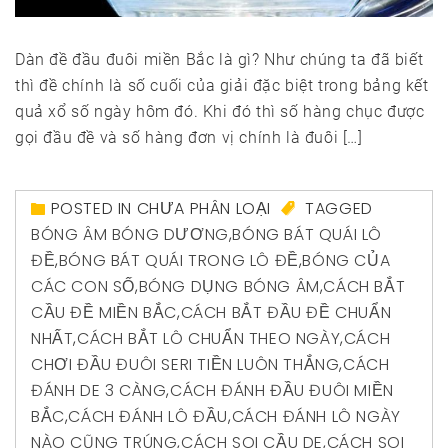
Dàn đề đầu đuôi miền Bắc là gì? Như chúng ta đã biết
thì đề chính là số cuối của giải đặc biệt trong bảng kết
quả xổ số ngày hôm đó. Khi đó thì số hàng chục được
gọi đầu đề và số hàng đơn vị chính là đuôi […]
POSTED IN CHƯA PHÂN LOẠI
TAGGED
BÓNG ÂM BÓNG DƯƠNG
,
BÓNG BÁT QUÁI LÔ
ĐỀ
,
BÓNG BÁT QUÁI TRONG LÔ ĐỀ
,
BÓNG CỦA
CÁC CON SỐ
,
BÓNG DỤNG BÓNG ÂM
,
CÁCH BẮT
CẦU ĐỀ MIỀN BẮC
,
CÁCH BẮT ĐẦU ĐỀ CHUẨN
NHẤT
,
CÁCH BẮT LÔ CHUẨN THEO NGÀY
,
CÁCH
CHƠI ĐẦU ĐUÔI SERI TIỀN LUÔN THẮNG
,
CÁCH
ĐÁNH DE 3 CÀNG
,
CÁCH ĐÁNH ĐẦU ĐUÔI MIỀN
BẮC
,
CÁCH ĐÁNH LÔ ĐẦU
,
CÁCH ĐÁNH LÔ NGÀY
NÀO CŨNG TRÚNG
,
CÁCH SOI CẦU DE
,
CÁCH SOI