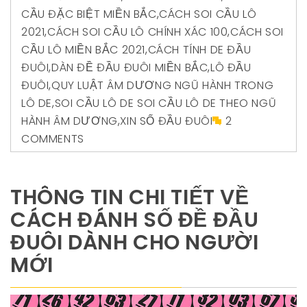
CẦU ĐẶC BIỆT MIỀN BẮC
,
CÁCH SOI CẦU LÔ
2021
,
CÁCH SOI CẦU LÔ CHÍNH XÁC 100
,
CÁCH SOI
CẦU LÔ MIỀN BẮC 2021
,
CÁCH TÍNH DE ĐẦU
ĐUÔI
,
DÀN ĐỀ ĐẦU ĐUÔI MIỀN BẮC
,
LÔ ĐẦU
ĐUÔI
,
QUY LUẬT ÂM DƯƠNG NGŨ HÀNH TRONG
LÔ DE
,
SOI CẦU LÔ DE SOI CẦU LÔ DE THEO NGŨ
HÀNH ÂM DƯƠNG
,
XIN SỐ ĐẦU ĐUÔI
2
COMMENTS
THÔNG TIN CHI TIẾT VỀ
CÁCH ĐÁNH SỐ ĐỀ ĐẦU
ĐUÔI DÀNH CHO NGƯỜI
MỚI