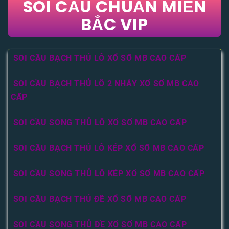
SOI CẦU CHUẨN MIỀN
BẮC VIP
SOI CẦU BẠCH THỦ LÔ XỔ SỐ MB CAO CẤP
SOI CẦU BẠCH THỦ LÔ 2 NHÁY XỔ SỐ MB CAO
CẤP
SOI CẦU SONG THỦ LÔ XỔ SỐ MB CAO CẤP
SOI CẦU BẠCH THỦ LÔ KÉP XỔ SỐ MB CAO CẤP
SOI CẦU SONG THỦ LÔ KÉP XỔ SỐ MB CAO CẤP
SOI CẦU BẠCH THỦ ĐỀ XỔ SỐ MB CAO CẤP
SOI CẦU SONG THỦ ĐỀ XỔ SỐ MB CAO CẤP