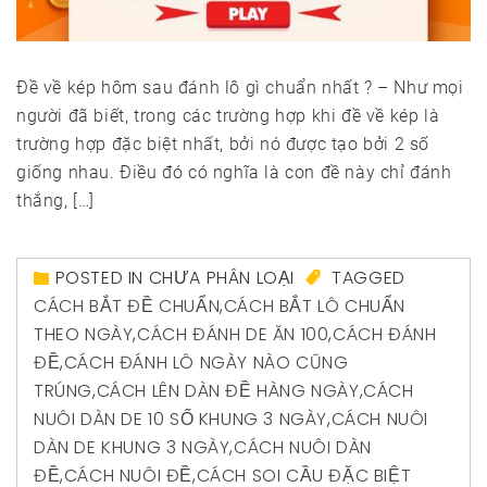
Đề về kép hôm sau đánh lô gì chuẩn nhất ? – Như mọi
người đã biết, trong các trường hợp khi đề về kép là
trường hợp đặc biệt nhất, bởi nó được tạo bởi 2 số
giống nhau. Điều đó có nghĩa là con đề này chỉ đánh
thắng, […]
POSTED IN CHƯA PHÂN LOẠI
TAGGED
CÁCH BẮT ĐỀ CHUẨN
,
CÁCH BẮT LÔ CHUẨN
THEO NGÀY
,
CÁCH ĐÁNH DE ĂN 100
,
CÁCH ĐÁNH
ĐỀ
,
CÁCH ĐÁNH LÔ NGÀY NÀO CŨNG
TRÚNG
,
CÁCH LÊN DÀN ĐỀ HÀNG NGÀY
,
CÁCH
NUÔI DÀN DE 10 SỐ KHUNG 3 NGÀY
,
CÁCH NUÔI
DÀN DE KHUNG 3 NGÀY
,
CÁCH NUÔI DÀN
ĐỀ
,
CÁCH NUÔI ĐỀ
,
CÁCH SOI CẦU ĐẶC BIỆT