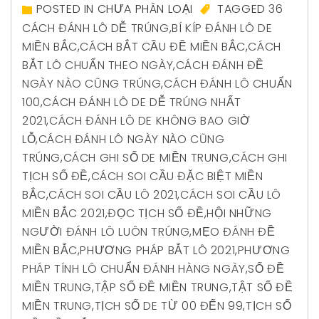
POSTED IN CHƯA PHÂN LOẠI
TAGGED
36
CÁCH ĐÁNH LÔ DỄ TRÚNG
,
BÍ KÍP ĐÁNH LÔ DE
MIỀN BẮC
,
CÁCH BẮT CẦU ĐỀ MIỀN BẮC
,
CÁCH
BẮT LÔ CHUẨN THEO NGÀY
,
CÁCH ĐÁNH ĐỀ
NGÀY NÀO CŨNG TRÚNG
,
CÁCH ĐÁNH LÔ CHUẨN
100
,
CÁCH ĐÁNH LÔ DE DỄ TRÚNG NHẤT
2021
,
CÁCH ĐÁNH LÔ DE KHÔNG BAO GIỜ
LỖ
,
CÁCH ĐÁNH LÔ NGÀY NÀO CŨNG
TRÚNG
,
CÁCH GHI SỐ DE MIỀN TRUNG
,
CÁCH GHI
TỊCH SỐ ĐỀ
,
CÁCH SOI CẦU ĐẶC BIỆT MIỀN
BẮC
,
CÁCH SOI CẦU LÔ 2021
,
CÁCH SOI CẦU LÔ
MIỀN BẮC 2021
,
ĐỌC TỊCH SỐ ĐỀ
,
HỘI NHỮNG
NGƯỜI ĐÁNH LÔ LUÔN TRÚNG
,
MẸO ĐÁNH ĐỀ
MIỀN BẮC
,
PHƯƠNG PHÁP BẮT LÔ 2021
,
PHƯƠNG
PHÁP TÍNH LÔ CHUẨN ĐÁNH HÀNG NGÀY
,
SỐ ĐỀ
MIỀN TRUNG
,
TẬP SỐ ĐỀ MIỀN TRUNG
,
TẬT SỐ ĐỀ
MIỀN TRUNG
,
TỊCH SỐ DE TỪ 00 ĐẾN 99
,
TỊCH SỐ