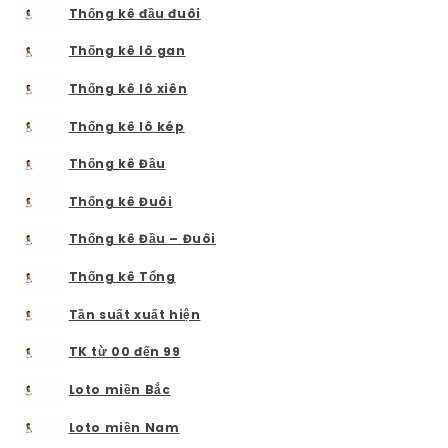
Thống kê đầu đuôi
Thống kê lô gan
Thống kê lô xiên
Thống kê lô kép
Thống kê Đầu
Thống kê Đuôi
Thống kê Đầu – Đuôi
Thống kê Tổng
Tần suất xuất hiện
TK từ 00 đến 99
Loto miền Bắc
Loto miền Nam