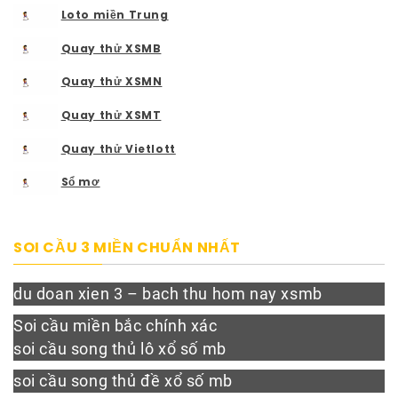
Loto miền Trung
Quay thử XSMB
Quay thử XSMN
Quay thử XSMT
Quay thử Vietlott
Sổ mơ
SOI CẦU 3 MIỀN CHUẨN NHẤT
du doan xien 3 – bach thu hom nay xsmb
Soi cầu miền bắc chính xác
soi cầu song thủ lô xổ số mb
soi cầu song thủ đề xổ số mb