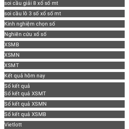
soi cầu giải 8 xổ số mt
soi cầu lô 3 số xổ số mt
Kinh nghiệm chọn số
Nghiên cứu xổ số
XSMB
XSMN
XSMT
Kết quả hôm nay
Sổ kết quả
Sổ kết quả XSMT
Sổ kết quả XSMN
Sổ kết quả XSMB
Vietlott