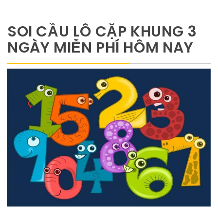
SOI CẦU LÔ CẶP KHUNG 3
NGÀY MIỄN PHÍ HÔM NAY