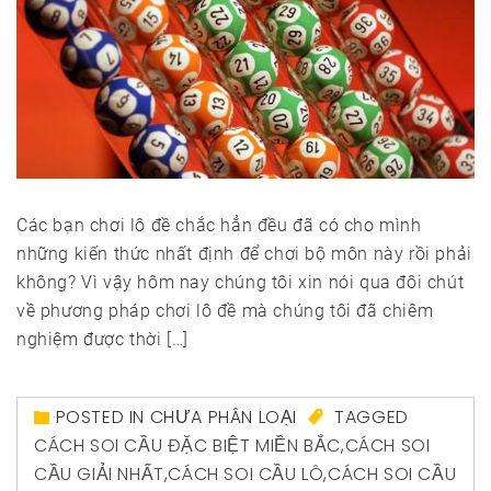
Các bạn chơi lô đề chắc hẳn đều đã có cho mình
những kiến thức nhất định để chơi bộ môn này rồi phải
không? Vì vậy hôm nay chúng tôi xin nói qua đôi chút
về phương pháp chơi lô đề mà chúng tôi đã chiêm
nghiệm được thời […]
POSTED IN CHƯA PHÂN LOẠI
TAGGED
CÁCH SOI CẦU ĐẶC BIỆT MIỀN BẮC
,
CÁCH SOI
CẦU GIẢI NHẤT
,
CÁCH SOI CẦU LÔ
,
CÁCH SOI CẦU