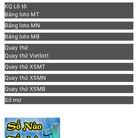
KQ Lô tô
Bảng loto MT
Bảng loto MN
Bảng loto MB
Quay thử
Quay thử Vietlott
Quay thử XSMT
Quay thử XSMN
Quay thử XSMB
Sổ mơ