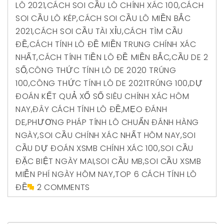
LÔ 2021
,
CÁCH SOI CẦU LÔ CHÍNH XÁC 100
,
CÁCH
SOI CẦU LÔ KÉP
,
CÁCH SOI CẦU LÔ MIỀN BẮC
2021
,
CÁCH SOI CẦU TÀI XỈU
,
CÁCH TÌM CẦU
ĐỀ
,
CÁCH TÍNH LÔ ĐỀ MIỀN TRUNG CHÍNH XÁC
NHẤT
,
CÁCH TÍNH TIỀN LÔ ĐỀ MIỀN BẮC
,
CẦU DE 2
SỐ
,
CÔNG THỨC TÍNH LÔ DE 2020 TRÚNG
100
,
CÔNG THỨC TÍNH LÔ DE 2021TRÚNG 100
,
DỰ
ĐOÁN KẾT QUẢ XỔ SỐ SIÊU CHÍNH XÁC HÔM
NAY
,
ĐÂY CÁCH TÍNH LÔ ĐỀ
,
MẸO ĐÁNH
DE
,
PHƯƠNG PHÁP TÍNH LÔ CHUẨN ĐÁNH HÀNG
NGÀY
,
SOI CẦU CHÍNH XÁC NHẤT HÔM NAY
,
SOI
CẦU DỰ ĐOÁN XSMB CHÍNH XÁC 100
,
SOI CẦU
ĐẶC BIỆT NGÀY MAI
,
SOI CẦU MB
,
SOI CẦU XSMB
MIỄN PHÍ NGÀY HÔM NAY
,
TOP 6 CÁCH TÍNH LÔ
ĐỀ
2 COMMENTS