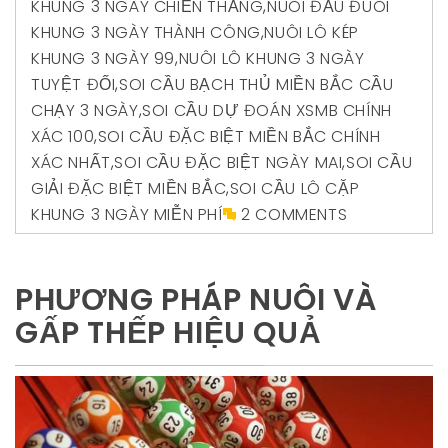
KHUNG 3 NGÀY CHIẾN THẮNG
,
NUÔI ĐẦU ĐUÔI
KHUNG 3 NGÀY THÀNH CÔNG
,
NUÔI LÔ KÉP
KHUNG 3 NGÀY 99
,
NUÔI LÔ KHUNG 3 NGÀY
TUYỆT ĐỐI
,
SOI CẦU BẠCH THỦ MIỀN BẮC CẦU
CHẠY 3 NGÀY
,
SOI CẦU DỰ ĐOÁN XSMB CHÍNH
XÁC 100
,
SOI CẦU ĐẶC BIỆT MIỀN BẮC CHÍNH
XÁC NHẤT
,
SOI CẦU ĐẶC BIỆT NGÀY MAI
,
SOI CẦU
GIẢI ĐẶC BIỆT MIỀN BẮC
,
SOI CẦU LÔ CẶP
KHUNG 3 NGÀY MIỄN PHÍ
2 COMMENTS
PHƯƠNG PHÁP NUÔI VÀ
GẤP THẾP HIỆU QUẢ