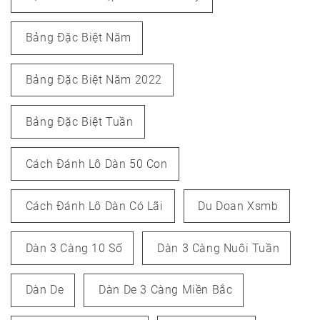
Bảng Đặc Biệt Năm
Bảng Đặc Biệt Năm 2022
Bảng Đặc Biệt Tuần
Cách Đánh Lô Dàn 50 Con
Cách Đánh Lô Dàn Có Lãi
Du Doan Xsmb
Dàn 3 Càng 10 Số
Dàn 3 Càng Nuôi Tuần
Dàn De
Dàn De 3 Càng Miền Bắc