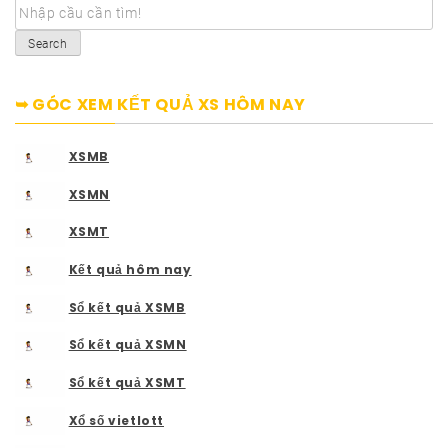
Search
➥ GÓC XEM KẾT QUẢ XS HÔM NAY
XSMB
XSMN
XSMT
Kết quả hôm nay
Sổ kết quả XSMB
Sổ kết quả XSMN
Sổ kết quả XSMT
Xổ số vietlott