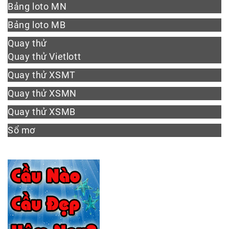
Bảng loto MN
Bảng loto MB
Quay thử
Quay thử Vietlott
Quay thử XSMT
Quay thử XSMN
Quay thử XSMB
Sổ mơ