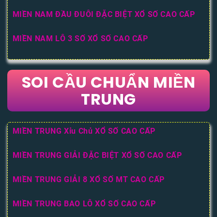
MIỀN NAM ĐẦU ĐUÔI ĐẶC BIỆT XỔ SỐ CAO CẤP
MIỀN NAM LÔ 3 SỐ XỔ SỐ CAO CẤP
SOI CẦU CHUẨN MIỀN
TRUNG
MIỀN TRUNG Xỉu Chủ XỔ SỐ CAO CẤP
MIỀN TRUNG GIẢI ĐẶC BIỆT XỔ SỐ CAO CẤP
MIỀN TRUNG GIẢI 8 XỔ SỐ MT CAO CẤP
MIỀN TRUNG BAO LÔ XỔ SỐ CAO CẤP