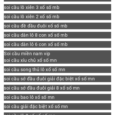
soi cầu lô xiên 3 xổ số mb
soi cầu lô xiên 2 xổ số mb
soi cầu đề đầu đuôi xổ số mb
soi cầu dàn lô 8 con xổ số mb
soi cầu dàn lô 6 con xổ số mb
Soi cầu miền nam vip
soi cầu xíu chủ xổ số mn
soi cầu song thủ lô xổ số mn
soi cầu sớ đầu đuôi giải đặc biệt xổ số mn
soi cầu sớ đầu đuôi giải 8 xổ số mn
soi cầu bao lô xổ số mn
soi cầu giải đặc biệt xổ số mn