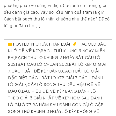
phương pháp vô cùng vi diệu, Các anh em trong giới
đều đánh giá cao. Vậy soi cầu hình quả trám là gì?
Cách bắt bạch thủ lô thần chưởng như thế nào? Để có
lời giải đáp cho […]
POSTED IN CHƯA PHÂN LOẠI
TAGGED
BẠC
NHỚ ĐỀ VỀ KÉP
,
BẠCH THỦ KHUNG 3 NGÀY MIỄN
PHÍ
,
BẠCH THỦ LÔ KHUNG 2 NGÀY
,
BẮT CẦU LÔ
2021
,
BẮT CẦU LÔ CHUẨN 2021
,
BẮT LÔ KÉP Ở GIẢI
7
,
CÁCH BẮT ĐỀ KÉP BẰNG
,
CÁCH BẮT LÔ GIẢI
ĐẶC BIỆT
,
CÁCH BẮT LÔ KÉP GIẢI 7
,
CÁCH ĐÁNH
LÔ GIẢI 7
,
CẶP LÔ SONG THỦ
,
DẤU HIỆU ĐỀ VỀ
ĐẦU 0
,
DẤU HIỆU ĐỀ VỀ KÉP BẰNG
,
ĐÁNH LÔ
THEO GIẢI 6
,
GIẢI NHẤT VỀ KÉP HÔM SAU ĐÁNH
LÔ GÌ
,
LÔ 77 RA HÔM SAU ĐÁNH CON GÌ
,
LÔ CẶP
SONG THỦ KHUNG 3 NGÀY
,
LÔ KÉP KHÔNG VỀ