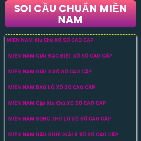
SOI CẦU CHUẨN MIỀN
NAM
MIỀN NAM Xỉu Chủ XỔ SỐ CAO CẤP
MIỀN NAM GIẢI ĐẶC BIỆT XỔ SỐ CAO CẤP
MIỀN NAM GIẢI 8 XỔ SỐ CAO CẤP
MIỀN NAM BAO LÔ XỔ SỐ CAO CẤP
MIỀN NAM Cặp Xỉu Chủ XỔ SỐ CAO CẤP
MIỀN NAM SONG THỦ LÔ XỔ SỐ CAO CẤP
MIỀN NAM ĐẦU ĐUÔI GIẢI 8 XỔ SỐ CAO CẤP