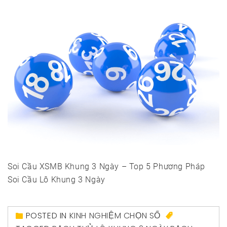
Soi Cầu XSMB Khung 3 Ngày – Top 5 Phương Pháp
Soi Cầu Lô Khung 3 Ngày
POSTED IN
KINH NGHIỆM CHỌN SỐ