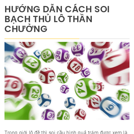
HƯỚNG DẪN CÁCH SOI
BẠCH THỦ LÔ THẦN
CHƯỞNG
Trong giới lô đề thì soi cầu hình quả trám được xem là