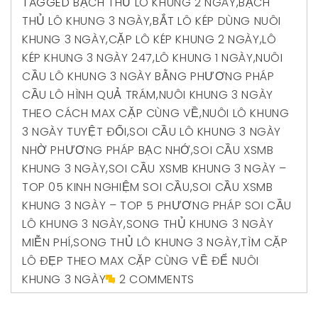
TAGGED
BẠCH THỦ LÔ KHUNG 2 NGÀY
,
BẠCH
THỦ LÔ KHUNG 3 NGÀY
,
BẮT LÔ KÉP DÙNG NUÔI
KHUNG 3 NGÀY
,
CẶP LÔ KÉP KHUNG 2 NGÀY
,
LÔ
KÉP KHUNG 3 NGÀY 247
,
LÔ KHUNG 1 NGÀY
,
NUÔI
CẦU LÔ KHUNG 3 NGÀY BẰNG PHƯƠNG PHÁP
CẦU LÔ HÌNH QUẢ TRÁM
,
NUÔI KHUNG 3 NGÀY
THEO CÁCH MAX CẶP CÙNG VỀ
,
NUÔI LÔ KHUNG
3 NGÀY TUYỆT ĐỐI
,
SOI CẦU LÔ KHUNG 3 NGÀY
NHỜ PHƯƠNG PHÁP BẠC NHỚ
,
SOI CẦU XSMB
KHUNG 3 NGÀY
,
SOI CẦU XSMB KHUNG 3 NGÀY –
TOP 05 KINH NGHIỆM SOI CẦU
,
SOI CẦU XSMB
KHUNG 3 NGÀY – TOP 5 PHƯƠNG PHÁP SOI CẦU
LÔ KHUNG 3 NGÀY
,
SONG THỦ KHUNG 3 NGÀY
MIỄN PHÍ
,
SONG THỦ LÔ KHUNG 3 NGÀY
,
TÌM CẶP
LÔ ĐẸP THEO MAX CẶP CÙNG VỀ ĐỂ NUÔI
KHUNG 3 NGÀY
2 COMMENTS