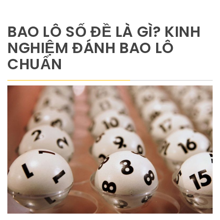
BAO LÔ SỐ ĐỀ LÀ GÌ? KINH
NGHIỆM ĐÁNH BAO LÔ
CHUẨN