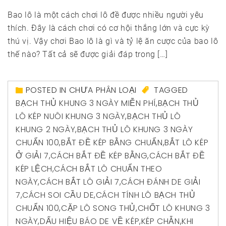
Bao lô là một cách chơi lô đề được nhiều người yêu
thích. Đây là cách chơi có cơ hội thắng lớn và cực kỳ
thú vị. Vậy chơi Bao lô là gì và tỷ lệ ăn cược của bao lô
thế nào? Tất cả sẽ được giải đáp trong […]
POSTED IN CHƯA PHÂN LOẠI
TAGGED
BẠCH THỦ KHUNG 3 NGÀY MIỄN PHÍ
,
BẠCH THỦ
LÔ KÉP NUÔI KHUNG 3 NGÀY
,
BẠCH THỦ LÔ
KHUNG 2 NGÀY
,
BẠCH THỦ LÔ KHUNG 3 NGÀY
CHUẨN 100
,
BẮT ĐỀ KÉP BẰNG CHUẨN
,
BẮT LÔ KÉP
Ở GIẢI 7
,
CÁCH BẮT ĐỀ KÉP BẰNG
,
CÁCH BẮT ĐỀ
KÉP LỆCH
,
CÁCH BẮT LÔ CHUẨN THEO
NGÀY
,
CÁCH BẮT LÔ GIẢI 7
,
CÁCH ĐÁNH DE GIẢI
7
,
CÁCH SOI CẦU DE
,
CÁCH TÍNH LÔ BẠCH THỦ
CHUẨN 100
,
CẶP LÔ SONG THỦ
,
CHỐT LÔ KHUNG 3
NGÀY
,
DẤU HIỆU BÁO DE VỀ KÉP
,
KÉP CHẴN
,
KHI