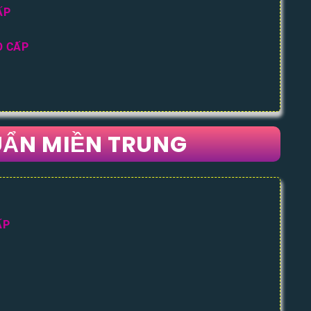
ẤP
O CẤP
UẨN MIỀN TRUNG
ẤP