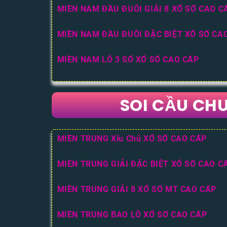
MIỀN NAM ĐẦU ĐUÔI GIẢI 8 XỔ SỐ CAO C
MIỀN NAM ĐẦU ĐUÔI ĐẶC BIỆT XỔ SỐ CA
MIỀN NAM LÔ 3 SỐ XỔ SỐ CAO CẤP
SOI CẦU CH
MIỀN TRUNG Xỉu Chủ XỔ SỐ CAO CẤP
MIỀN TRUNG GIẢI ĐẶC BIỆT XỔ SỐ CAO C
MIỀN TRUNG GIẢI 8 XỔ SỐ MT CAO CẤP
MIỀN TRUNG BAO LÔ XỔ SỐ CAO CẤP