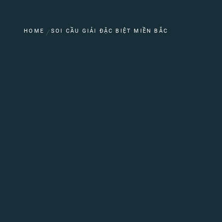
HOME
SOI CẦU GIẢI ĐẶC BIỆT MIỀN BẮC