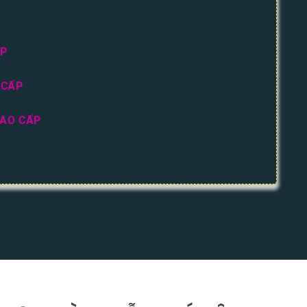
ẤP
 CẤP
CAO CẤP