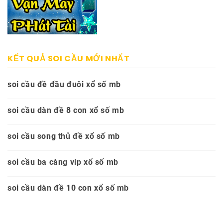
KẾT QUẢ SOI CẦU MỚI NHẤT
soi cầu đề đầu đuôi xổ số mb
soi cầu dàn đề 8 con xổ số mb
soi cầu song thủ đề xổ số mb
soi cầu ba càng víp xổ số mb
soi cầu dàn đề 10 con xổ số mb