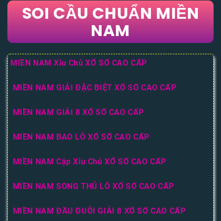
SOI CẦU CHUẨN MIỀN
NAM
MIỀN NAM Xỉu Chủ XỔ SỐ CAO CẤP
MIỀN NAM GIẢI ĐẶC BIỆT XỔ SỐ CAO CẤP
MIỀN NAM GIẢI 8 XỔ SỐ CAO CẤP
MIỀN NAM BAO LÔ XỔ SỐ CAO CẤP
MIỀN NAM Cặp Xỉu Chủ XỔ SỐ CAO CẤP
MIỀN NAM SONG THỦ LÔ XỔ SỐ CAO CẤP
MIỀN NAM ĐẦU ĐUÔI GIẢI 8 XỔ SỐ CAO CẤP