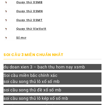
Quay thử XSMB
Quay thử XSMN
Quay thử XSMT
Quay thử Vietlott
Sổ mơ
SOI CẦU 3 MIỀN CHUẨN NHẤT
du doan xien 3 – bach thu hom nay xsmb
Soi cầu miền bắc chính xác
soi cầu song thủ lô xổ số mb
soi cầu song thủ đề xổ số mb
soi cầu song thủ lô kép xổ số mb