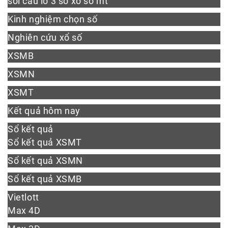
soi cầu lô 3 số xổ số mt
Kinh nghiệm chọn số
Nghiên cứu xổ số
XSMB
XSMN
XSMT
Kết quả hôm nay
Sổ kết quả
Sổ kết quả XSMT
Sổ kết quả XSMN
Sổ kết quả XSMB
Vietlott
Max 4D