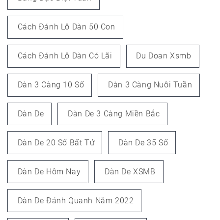
Cách Đánh Lô Dàn 50 Con
Cách Đánh Lô Dàn Có Lãi
Du Doan Xsmb
Dàn 3 Càng 10 Số
Dàn 3 Càng Nuôi Tuần
Dàn De
Dàn De 3 Càng Miền Bắc
Dàn De 20 Số Bất Tử
Dàn De 35 Số
Dàn De Hôm Nay
Dàn De XSMB
Dàn De Đánh Quanh Năm 2022