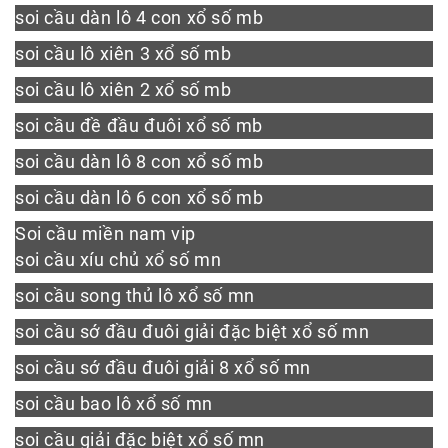
soi cầu dàn lô 4 con xổ số mb
soi cầu lô xiên 3 xổ số mb
soi cầu lô xiên 2 xổ số mb
soi cầu đề đầu đuôi xổ số mb
soi cầu dàn lô 8 con xổ số mb
soi cầu dàn lô 6 con xổ số mb
Soi cầu miền nam vip
soi cầu xíu chủ xổ số mn
soi cầu song thủ lô xổ số mn
soi cầu sớ đầu đuôi giải đặc biệt xổ số mn
soi cầu sớ đầu đuôi giải 8 xổ số mn
soi cầu bao lô xổ số mn
soi cầu giải đặc biệt xổ số mn