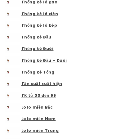
Thống kê lô gan
Thống kê lô xiên
Thống kê lô kép
Thống kê Đầu
Thống kê Đuôi
Thống kê Đầu – Đuôi
Thống kê Tổng
Tần suất xuất hiện
TK từ 00 đến 99
Loto miền Bắc
Loto miền Nam
Loto miền Trung