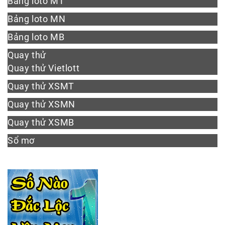
Bảng loto MT
Bảng loto MN
Bảng loto MB
Quay thử
Quay thử Vietlott
Quay thử XSMT
Quay thử XSMN
Quay thử XSMB
Sổ mơ