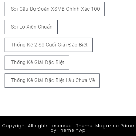
Soi Cầu Dự Đoán XSMB Chính Xác 100
Soi Lô Xiên Chuẩn
Thống Kê 2 Số Cuối Giải Đặc Biệt
Thống Kê Giải Đặc Biệt
Thống Kê Giải Đặc Biệt Lâu Chưa Về
Copyright All rights reserved
|
Theme: Magazine Prime
by
Themeinwp