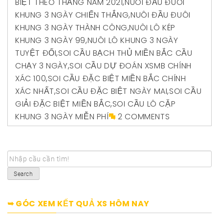
BIỆT THEO THẮNG NĂM 2021
,
NUÔI ĐẦU ĐUÔI
KHUNG 3 NGÀY CHIẾN THẮNG
,
NUÔI ĐẦU ĐUÔI
KHUNG 3 NGÀY THÀNH CÔNG
,
NUÔI LÔ KÉP
KHUNG 3 NGÀY 99
,
NUÔI LÔ KHUNG 3 NGÀY
TUYỆT ĐỐI
,
SOI CẦU BẠCH THỦ MIỀN BẮC CẦU
CHẠY 3 NGÀY
,
SOI CẦU DỰ ĐOÁN XSMB CHÍNH
XÁC 100
,
SOI CẦU ĐẶC BIỆT MIỀN BẮC CHÍNH
XÁC NHẤT
,
SOI CẦU ĐẶC BIỆT NGÀY MAI
,
SOI CẦU
GIẢI ĐẶC BIỆT MIỀN BẮC
,
SOI CẦU LÔ CẶP
KHUNG 3 NGÀY MIỄN PHÍ
2 COMMENTS
Search
➥ GÓC XEM KẾT QUẢ XS HÔM NAY