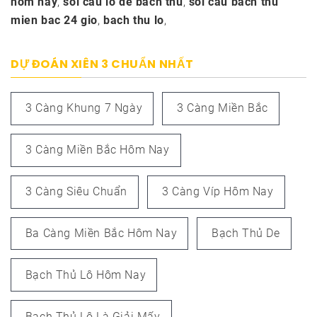
hom nay
,
soi cau lo de bach thu
,
soi cau bach thu
mien bac 24 gio
,
bach thu lo
,
DỰ ĐOÁN XIÊN 3 CHUẨN NHẤT
3 Càng Khung 7 Ngày
3 Càng Miền Bắc
3 Càng Miền Bắc Hôm Nay
3 Càng Siêu Chuẩn
3 Càng Víp Hôm Nay
Ba Càng Miền Bắc Hôm Nay
Bạch Thủ De
Bạch Thủ Lô Hôm Nay
Bạch Thủ Lô Là Giải Mấy