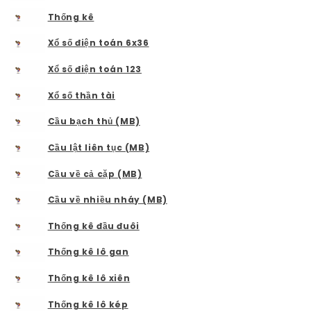
Thống kê
Xổ số điện toán 6x36
Xổ số điện toán 123
Xổ số thần tài
Cầu bạch thủ (MB)
Cầu lật liên tục (MB)
Cầu về cả cặp (MB)
Cầu về nhiều nháy (MB)
Thống kê đầu đuôi
Thống kê lô gan
Thống kê lô xiên
Thống kê lô kép