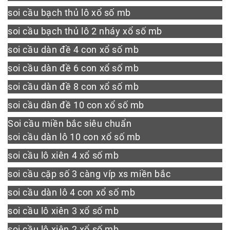
soi cầu bạch thủ lô xổ số mb
soi cầu bạch thủ lô 2 nháy xổ số mb
soi cầu dàn đề 4 con xổ số mb
soi cầu dàn đề 6 con xổ số mb
soi cầu dàn đề 8 con xổ số mb
soi cầu dàn đề 10 con xổ số mb
Soi cầu miền bắc siêu chuẩn
soi cầu dàn lô 10 con xổ số mb
soi cầu lô xiên 4 xổ số mb
soi cầu cặp số 3 càng víp xs miền bắc
soi cầu dàn lô 4 con xổ số mb
soi cầu lô xiên 3 xổ số mb
soi cầu lô xiên 2 xổ số mb