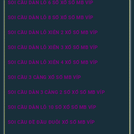
SOI CẦU DÀN LÔ 6 SỐ XỔ SỐ MB VÍP
SOI CẦU DÀN LÔ 8 SỐ XỔ SỐ MB VÍP
SOI CẦU DÀN LÔ XIÊN 2 XỔ SỐ MB VÍP
SOI CẦU DÀN LÔ XIÊN 3 XỔ SỐ MB VÍP
SOI CẦU DÀN LÔ XIÊN 4 XỔ SỐ MB VÍP
SOI CẦU 3 CÀNG XỔ SỐ MB VÍP
SOI CẦU DÀN 3 CÀNG 2 SỐ XỔ SỐ MB VÍP
SOI CẦU DÀN LÔ 10 SỐ XỔ SỐ MB VÍP
SOI CẦU ĐỀ ĐẦU ĐUÔI XỔ SỐ MB VÍP