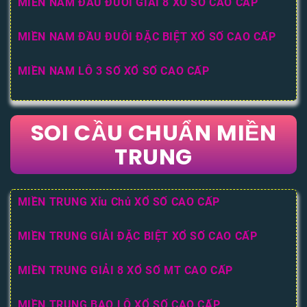
MIỀN NAM ĐẦU ĐUÔI GIẢI 8 XỔ SỐ CAO CẤP
MIỀN NAM ĐẦU ĐUÔI ĐẶC BIỆT XỔ SỐ CAO CẤP
MIỀN NAM LÔ 3 SỐ XỔ SỐ CAO CẤP
SOI CẦU CHUẨN MIỀN
TRUNG
MIỀN TRUNG Xỉu Chủ XỔ SỐ CAO CẤP
MIỀN TRUNG GIẢI ĐẶC BIỆT XỔ SỐ CAO CẤP
MIỀN TRUNG GIẢI 8 XỔ SỐ MT CAO CẤP
MIỀN TRUNG BAO LÔ XỔ SỐ CAO CẤP