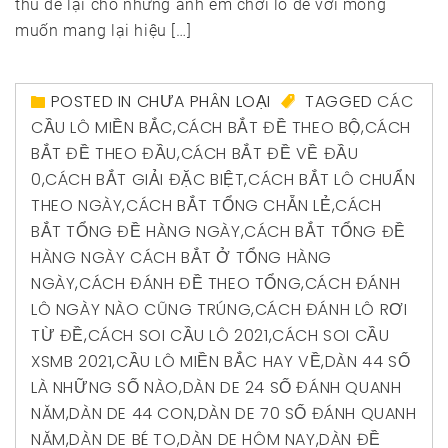
thủ để lại cho những anh em chơi lô đề với mong
muốn mang lại hiệu […]
POSTED IN CHƯA PHÂN LOẠI
TAGGED
CÁC
CẦU LÔ MIỀN BẮC
,
CÁCH BẮT ĐỀ THEO BỘ
,
CÁCH
BẮT ĐỀ THEO ĐẦU
,
CÁCH BẮT ĐỀ VỀ ĐẦU
0
,
CÁCH BẮT GIẢI ĐẶC BIỆT
,
CÁCH BẮT LÔ CHUẨN
THEO NGÀY
,
CÁCH BẮT TỔNG CHẴN LẺ
,
CÁCH
BẮT TỔNG ĐỀ HÀNG NGÀY
,
CÁCH BẮT TỔNG ĐỀ
HÀNG NGÀY CÁCH BẮT Ở TỔNG HÀNG
NGÀY
,
CÁCH ĐÁNH ĐỀ THEO TỔNG
,
CÁCH ĐÁNH
LÔ NGÀY NÀO CŨNG TRÚNG
,
CÁCH ĐÁNH LÔ RƠI
TỪ ĐỀ
,
CÁCH SOI CẦU LÔ 2021
,
CÁCH SOI CẦU
XSMB 2021
,
CẦU LÔ MIỀN BẮC HAY VỀ
,
DÀN 44 SỐ
LÀ NHỮNG SỐ NÀO
,
DÀN DE 24 SỐ ĐÁNH QUANH
NĂM
,
DÀN DE 44 CON
,
DÀN DE 70 SỐ ĐÁNH QUANH
NĂM
,
DÀN DE BÉ TO
,
DÀN DE HÔM NAY
,
DÀN ĐỀ