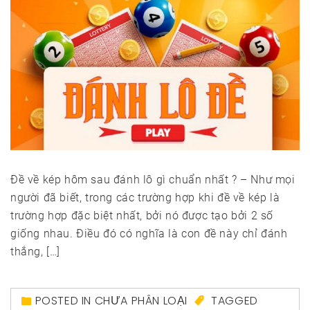
Đề về kép hôm sau đánh lô gì chuẩn nhất ? – Như mọi
người đã biết, trong các trường hợp khi đề về kép là
trường hợp đặc biệt nhất, bởi nó được tạo bởi 2 số
giống nhau. Điều đó có nghĩa là con đề này chỉ đánh
thắng, […]
POSTED IN CHƯA PHÂN LOẠI
TAGGED