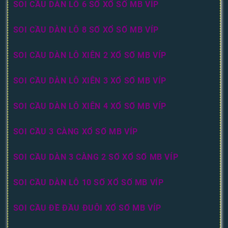
SOI CẦU DÀN LÔ 6 SỐ XỔ SỐ MB VÍP
SOI CẦU DÀN LÔ 8 SỐ XỔ SỐ MB VÍP
SOI CẦU DÀN LÔ XIÊN 2 XỔ SỐ MB VÍP
SOI CẦU DÀN LÔ XIÊN 3 XỔ SỐ MB VÍP
SOI CẦU DÀN LÔ XIÊN 4 XỔ SỐ MB VÍP
SOI CẦU 3 CÀNG XỔ SỐ MB VÍP
SOI CẦU DÀN 3 CÀNG 2 SỐ XỔ SỐ MB VÍP
SOI CẦU DÀN LÔ 10 SỐ XỔ SỐ MB VÍP
SOI CẦU ĐỀ ĐẦU ĐUÔI XỔ SỐ MB VÍP