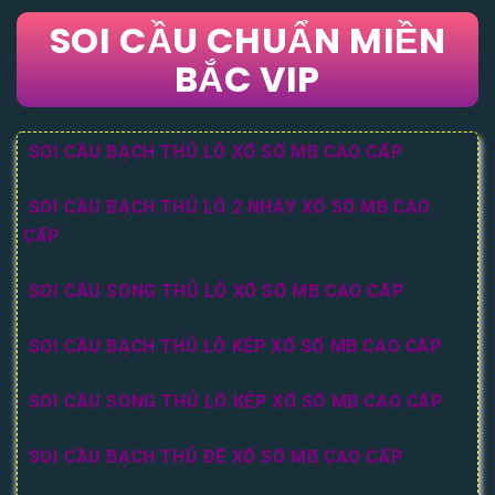
SOI CẦU CHUẨN MIỀN
BẮC VIP
SOI CẦU BẠCH THỦ LÔ XỔ SỐ MB CAO CẤP
SOI CẦU BẠCH THỦ LÔ 2 NHÁY XỔ SỐ MB CAO
CẤP
SOI CẦU SONG THỦ LÔ XỔ SỐ MB CAO CẤP
SOI CẦU BẠCH THỦ LÔ KÉP XỔ SỐ MB CAO CẤP
SOI CẦU SONG THỦ LÔ KÉP XỔ SỐ MB CAO CẤP
SOI CẦU BẠCH THỦ ĐỀ XỔ SỐ MB CAO CẤP