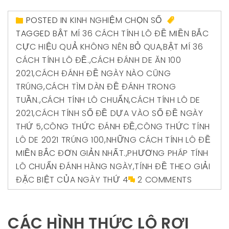
POSTED IN
KINH NGHIỆM CHỌN SỐ
TAGGED
BẬT MÍ 36 CÁCH TÍNH LÔ ĐỀ MIỀN BẮC
CỰC HIỆU QUẢ KHÔNG NÊN BỎ QUA
,
BẬT MÍ 36
CÁCH TÍNH LÔ ĐỀ.
,
CÁCH ĐÁNH DE ĂN 100
2021
,
CÁCH ĐÁNH ĐỀ NGÀY NÀO CŨNG
TRÚNG
,
CÁCH TÌM DÀN ĐỀ ĐÁNH TRONG
TUẦN.
,
CÁCH TÍNH LÔ CHUẨN
,
CÁCH TÍNH LÔ DE
2021
,
CÁCH TÍNH SỐ ĐỀ DỰA VÀO SỐ ĐỀ NGÀY
THỨ 5
,
CÔNG THỨC ĐÁNH ĐỀ
,
CÔNG THỨC TÍNH
LÔ DE 2021 TRÚNG 100
,
NHỮNG CÁCH TÍNH LÔ ĐỀ
MIỀN BẮC ĐƠN GIẢN NHẤT.
,
PHƯƠNG PHÁP TÍNH
LÔ CHUẨN ĐÁNH HÀNG NGÀY
,
TÍNH ĐỀ THEO GIẢI
ĐẶC BIỆT CỦA NGÀY THỨ 4
2 COMMENTS
CÁC HÌNH THỨC LÔ RƠI