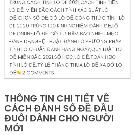
TRÚNG
,
CÁCH TÍNH LÔ DE 2021
,
CÁCH TÍNH TIỀN
LÔ ĐỀ MIỀN BẮC
,
CÁCH TÍNH XÁC SUẤT LÔ
ĐỀ
,
CHỌN SỐ ĐỀ
,
CÓ LÔ ĐỀ
,
CÔNG THỨC TÍNH LÔ
DE 2020 TRÚNG 100
,
KINH NGHIỆM ĐÁNH ĐỀ
,
LÔ
DE ONLINE
,
LÔ ĐỀ CÓ TỪ NĂM BAO NHIỀU
,
MẸO
ĐÁNH DE
,
NGHỆ THUẬT ĐÁNH LÔ
,
PHƯƠNG PHÁP
TÍNH LÔ CHUẨN ĐÁNH HÀNG NGÀY
,
QUY LUẬT LÔ
ĐỀ MIỀN BẮC 2021
,
SỐ HỌC LÔ ĐỀ
,
TOÁN HỌC
TÍNH LÔ ĐỀ
,
TỶ LỆ THẮNG THUA LÔ ĐỀ
,
XA BỜ LÔ
ĐỀ
2 COMMENTS
THÔNG TIN CHI TIẾT VỀ
CÁCH ĐÁNH SỐ ĐỀ ĐẦU
ĐUÔI DÀNH CHO NGƯỜI
MỚI