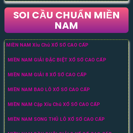
SOI CẦU CHUẨN MIỀN
NAM
MIỀN NAM Xỉu Chủ XỔ SỐ CAO CẤP
MIỀN NAM GIẢI ĐẶC BIỆT XỔ SỐ CAO CẤP
MIỀN NAM GIẢI 8 XỔ SỐ CAO CẤP
MIỀN NAM BAO LÔ XỔ SỐ CAO CẤP
MIỀN NAM Cặp Xỉu Chủ XỔ SỐ CAO CẤP
MIỀN NAM SONG THỦ LÔ XỔ SỐ CAO CẤP