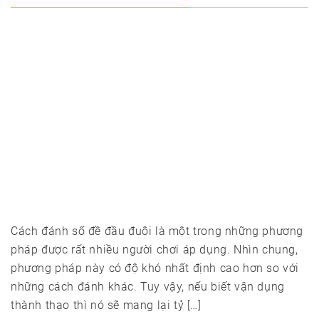
Cách đánh số đề đầu đuôi là một trong những phương
pháp được rất nhiều người chơi áp dụng. Nhìn chung,
phương pháp này có độ khó nhất định cao hơn so với
những cách đánh khác. Tuy vậy, nếu biết vận dụng
thành thạo thì nó sẽ mang lại tỷ […]