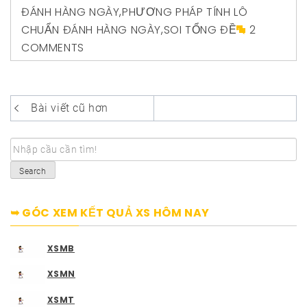
ĐÁNH HÀNG NGÀY
,
PHƯƠNG PHÁP TÍNH LÔ
CHUẨN ĐÁNH HÀNG NGÀY
,
SOI TỔNG ĐỀ
2
COMMENTS
Điều
Bài viết cũ hơn
hướng
bài
viết
Search
➥ GÓC XEM KẾT QUẢ XS HÔM NAY
XSMB
XSMN
XSMT