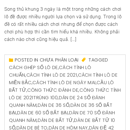
Song thủ khung 3 ngày là một trong những cách chơi
lô đề được nhiều người lựa chọn và sử dụng. Trong lô
đề có rất nhiều cách chơi nhưng để chọn được cách
chơi phù hợp thì cần tìm hiểu khá nhiều. Không phải
cách nào chơi cũng hiệu quả. […]
POSTED IN CHƯA PHÂN LOẠI
TAGGED
CÁCH GHÉP SỐ LÔ DE
,
CÁCH TÍNH LÔ
CHUẨN
,
CÁCH TÍNH LÔ DE 2021
,
CÁCH TÍNH LÔ DE
MIỀN BẮC
,
CÁCH TÍNH LÔ DE NGÀY MAI
,
CẦU LÔ
BẤT TỬ
,
CÔNG THỨC ĐÁNH DE
,
CÔNG THỨC TÍNH
LÔ DE 2021TRÚNG 100
,
DÀN DE 24 SỐ ĐÁNH
QUANH NĂM
,
DÀN DE 36 SỐ
,
DÀN DE 36 SỐ BẤT
BẠI
,
DÀN DE 60 SỐ BẤT BẠI
,
DÀN DE 70 SỐ ĐÁNH
QUANH NĂM
,
DÀN DE BẤT TỬ
,
DÀN DE BẤT TỬ 10
SỐ
,
DÀN DE BÉ TO
,
DÀN DE HÔM NAY
,
DÀN ĐỀ 42