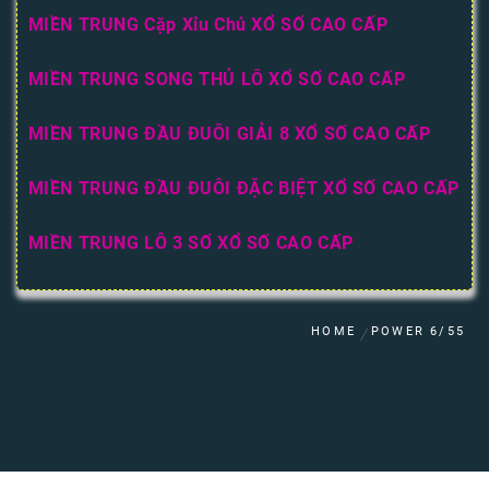
MIỀN TRUNG Cặp Xỉu Chủ XỔ SỐ CAO CẤP
MIỀN TRUNG SONG THỦ LÔ XỔ SỐ CAO CẤP
MIỀN TRUNG ĐẦU ĐUÔI GIẢI 8 XỔ SỐ CAO CẤP
MIỀN TRUNG ĐẦU ĐUÔI ĐẶC BIỆT XỔ SỐ CAO CẤP
MIỀN TRUNG LÔ 3 SỐ XỔ SỐ CAO CẤP
HOME
POWER 6/55