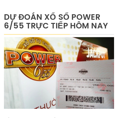
DỰ ĐOÁN XỔ SỐ POWER
6/55 TRỰC TIẾP HÔM NAY