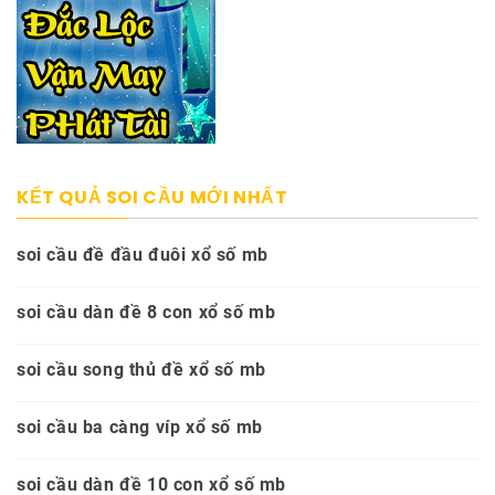
KẾT QUẢ SOI CẦU MỚI NHẤT
soi cầu đề đầu đuôi xổ số mb
soi cầu dàn đề 8 con xổ số mb
soi cầu song thủ đề xổ số mb
soi cầu ba càng víp xổ số mb
soi cầu dàn đề 10 con xổ số mb