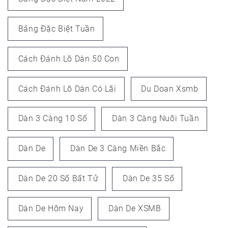
Bảng Đặc Biệt Tuần
Cách Đánh Lô Dàn 50 Con
Cách Đánh Lô Dàn Có Lãi
Du Doan Xsmb
Dàn 3 Càng 10 Số
Dàn 3 Càng Nuôi Tuần
Dàn De
Dàn De 3 Càng Miền Bắc
Dàn De 20 Số Bất Tử
Dàn De 35 Số
Dàn De Hôm Nay
Dàn De XSMB