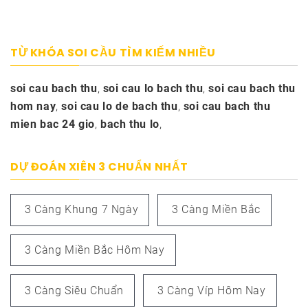
TỪ KHÓA SOI CẦU TÌM KIẾM NHIỀU
soi cau bach thu
,
soi cau lo bach thu
,
soi cau bach thu
hom nay
,
soi cau lo de bach thu
,
soi cau bach thu
mien bac 24 gio
,
bach thu lo
,
DỰ ĐOÁN XIÊN 3 CHUẨN NHẤT
3 Càng Khung 7 Ngày
3 Càng Miền Bắc
3 Càng Miền Bắc Hôm Nay
3 Càng Siêu Chuẩn
3 Càng Víp Hôm Nay