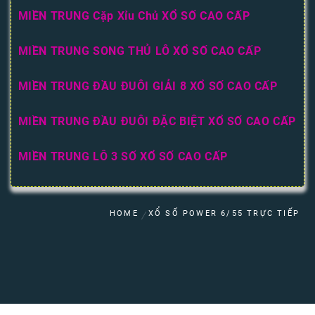
MIỀN TRUNG Cặp Xỉu Chủ XỔ SỐ CAO CẤP
MIỀN TRUNG SONG THỦ LÔ XỔ SỐ CAO CẤP
MIỀN TRUNG ĐẦU ĐUÔI GIẢI 8 XỔ SỐ CAO CẤP
MIỀN TRUNG ĐẦU ĐUÔI ĐẶC BIỆT XỔ SỐ CAO CẤP
MIỀN TRUNG LÔ 3 SỐ XỔ SỐ CAO CẤP
HOME
XỔ SỐ POWER 6/55 TRỰC TIẾP