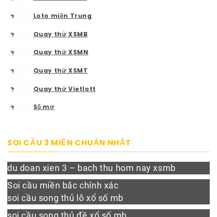
Loto miền Trung
Quay thử XSMB
Quay thử XSMN
Quay thử XSMT
Quay thử Vietlott
Sổ mơ
SOI CẦU 3 MIỀN CHUẨN NHẤT
du doan xien 3 – bach thu hom nay xsmb
Soi cầu miền bắc chính xác
soi cầu song thủ lô xổ số mb
soi cầu song thủ đề xổ số mb