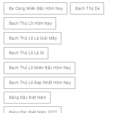
Ba Càng Miền Bắc Hôm Nay
Bạch Thủ De
Bạch Thủ Lô Hôm Nay
Bạch Thủ Lô Là Giải Mấy
Bạch Thủ Lô Là Gì
Bạch Thủ Lô Miền Bắc Hôm Nay
Bạch Thủ Lô Đẹp Nhất Hôm Nay
Bảng Đặc Biệt Năm
Bảng Đặc Biệt Năm 2022