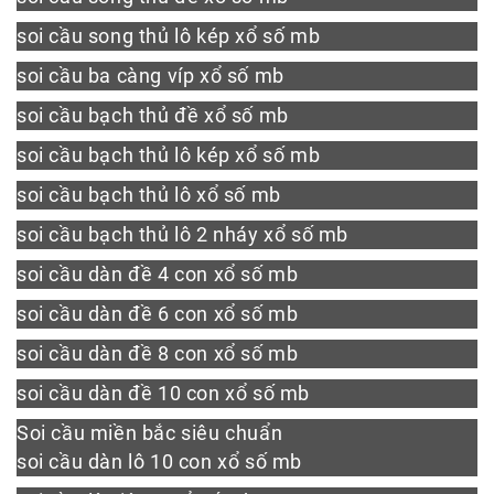
soi cầu song thủ lô kép xổ số mb
soi cầu ba càng víp xổ số mb
soi cầu bạch thủ đề xổ số mb
soi cầu bạch thủ lô kép xổ số mb
soi cầu bạch thủ lô xổ số mb
soi cầu bạch thủ lô 2 nháy xổ số mb
soi cầu dàn đề 4 con xổ số mb
soi cầu dàn đề 6 con xổ số mb
soi cầu dàn đề 8 con xổ số mb
soi cầu dàn đề 10 con xổ số mb
Soi cầu miền bắc siêu chuẩn
soi cầu dàn lô 10 con xổ số mb