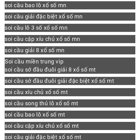
soi cầu bao lô xổ số mn
soi cầu giải đặc biệt xổ số mn
soi cầu lô 3 số xổ số mn
soi cầu cặp xíu chủ xổ số mn
soi cầu giải 8 xổ số mn
Soi cầu miền trung vip
soi cầu sớ đầu đuôi giải 8 xổ số mt
soi cầu sớ đầu đuôi giải đặc biệt xổ số mt
soi cầu xíu chủ xổ số mt
soi cầu song thủ lô xổ số mt
soi cầu bao lô xổ số mt
soi cầu cặp xíu chủ xổ số mt
soi cầu giải đặc biệt xổ số mt