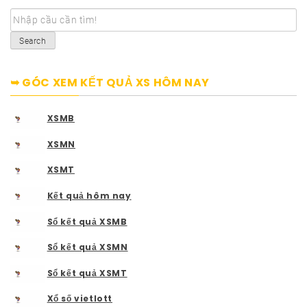
Search
➥ GÓC XEM KẾT QUẢ XS HÔM NAY
XSMB
XSMN
XSMT
Kết quả hôm nay
Sổ kết quả XSMB
Sổ kết quả XSMN
Sổ kết quả XSMT
Xổ số vietlott