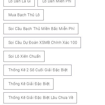
Lô Dàn Là Gì
Lô Dàn Miễn Phí
Mua Bạch Thủ Lô
Soi Cầu Bạch Thủ Miền Bắc Miễn Phí
Soi Cầu Dự Đoán XSMB Chính Xác 100
Soi Lô Xiên Chuẩn
Thống Kê 2 Số Cuối Giải Đặc Biệt
Thống Kê Giải Đặc Biệt
Thống Kê Giải Đặc Biệt Lâu Chưa Về