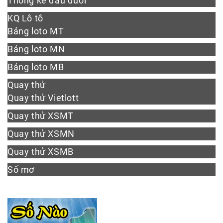
Thống kê đầu đuôi
KQ Lô tô
Bảng loto MT
Bảng loto MN
Bảng loto MB
Quay thử
Quay thử Vietlott
Quay thử XSMT
Quay thử XSMN
Quay thử XSMB
Sổ mơ