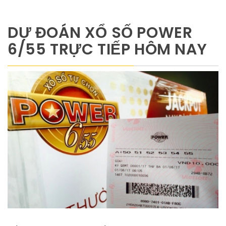
DỰ ĐOÁN XỔ SỐ POWER
6/55 TRỰC TIẾP HÔM NAY