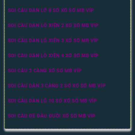
SOI CẦU DÀN LÔ 8 SỐ XỔ SỐ MB VÍP
SOI CẦU DÀN LÔ XIÊN 2 XỔ SỐ MB VÍP
SOI CẦU DÀN LÔ XIÊN 3 XỔ SỐ MB VÍP
SOI CẦU DÀN LÔ XIÊN 4 XỔ SỐ MB VÍP
SOI CẦU 3 CÀNG XỔ SỐ MB VÍP
SOI CẦU DÀN 3 CÀNG 2 SỐ XỔ SỐ MB VÍP
SOI CẦU DÀN LÔ 10 SỐ XỔ SỐ MB VÍP
SOI CẦU ĐỀ ĐẦU ĐUÔI XỔ SỐ MB VÍP