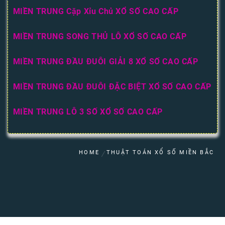
MIỀN TRUNG Cặp Xỉu Chủ XỔ SỐ CAO CẤP
MIỀN TRUNG SONG THỦ LÔ XỔ SỐ CAO CẤP
MIỀN TRUNG ĐẦU ĐUÔI GIẢI 8 XỔ SỐ CAO CẤP
MIỀN TRUNG ĐẦU ĐUÔI ĐẶC BIỆT XỔ SỐ CAO CẤP
MIỀN TRUNG LÔ 3 SỐ XỔ SỐ CAO CẤP
HOME
THUẬT TOÁN XỔ SỐ MIỀN BẮC