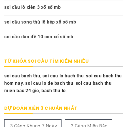
soi cầu lô xiên 3 xổ số mb
soi cầu song thủ lô kép xổ số mb
soi cầu dàn đề 10 con xổ số mb
TỪ KHÓA SOI CẦU TÌM KIẾM NHIỀU
soi cau bach thu
,
soi cau lo bach thu
,
soi cau bach thu
hom nay
,
soi cau lo de bach thu
,
soi cau bach thu
mien bac 24 gio
,
bach thu lo
,
DỰ ĐOÁN XIÊN 3 CHUẨN NHẤT
3 Càng Khung 7 Ngày
3 Càng Miền Bắc