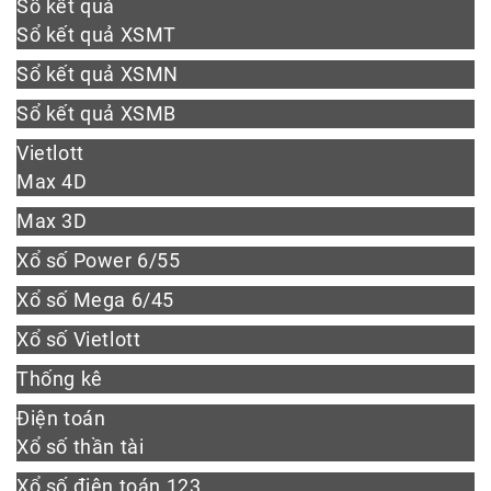
Sổ kết quả
Sổ kết quả XSMT
Sổ kết quả XSMN
Sổ kết quả XSMB
Vietlott
Max 4D
Max 3D
Xổ số Power 6/55
Xổ số Mega 6/45
Xổ số Vietlott
Thống kê
Điện toán
Xổ số thần tài
Xổ số điện toán 123