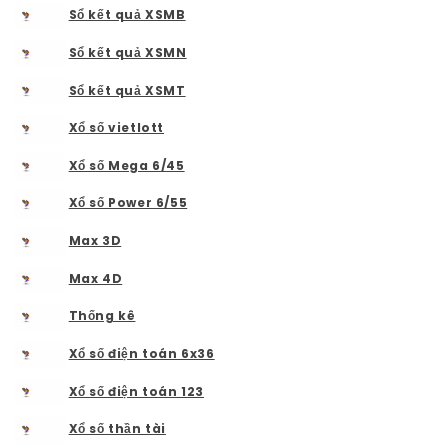
Sổ kết quả XSMB
Sổ kết quả XSMN
Sổ kết quả XSMT
Xổ số vietlott
Xổ số Mega 6/45
Xổ số Power 6/55
Max 3D
Max 4D
Thống kê
Xổ số điện toán 6x36
Xổ số điện toán 123
Xổ số thần tài