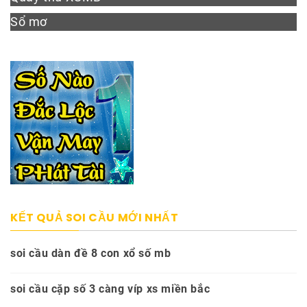
Sổ mơ
KẾT QUẢ SOI CẦU MỚI NHẤT
soi cầu dàn đề 8 con xổ số mb
soi cầu cặp số 3 càng víp xs miền bắc