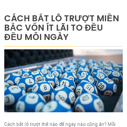
CÁCH BẮT LÔ TRƯỢT MIỀN
BẮC VỐN ÍT LÃI TO ĐỀU
ĐỀU MỖI NGÀY
Cách bắt lô trượt thế nào để ngày nào cũng ăn? Mỗi