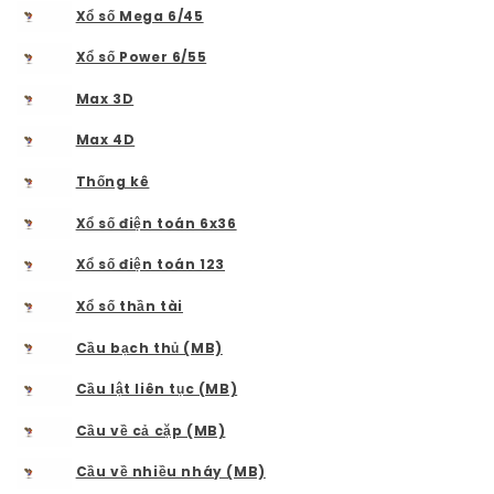
Xổ số Mega 6/45
Xổ số Power 6/55
Max 3D
Max 4D
Thống kê
Xổ số điện toán 6x36
Xổ số điện toán 123
Xổ số thần tài
Cầu bạch thủ (MB)
Cầu lật liên tục (MB)
Cầu về cả cặp (MB)
Cầu về nhiều nháy (MB)