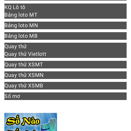
KQ Lô tô
Bảng loto MT
Bảng loto MN
Bảng loto MB
Quay thử
Quay thử Vietlott
Quay thử XSMT
Quay thử XSMN
Quay thử XSMB
Sổ mơ