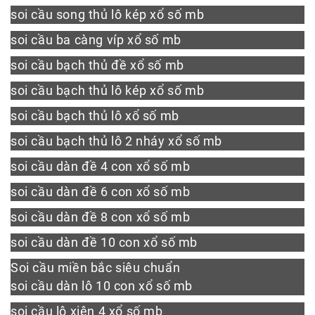
soi cầu song thủ lô kép xổ số mb
soi cầu ba càng víp xổ số mb
soi cầu bạch thủ đề xổ số mb
soi cầu bạch thủ lô kép xổ số mb
soi cầu bạch thủ lô xổ số mb
soi cầu bạch thủ lô 2 nháy xổ số mb
soi cầu dàn đề 4 con xổ số mb
soi cầu dàn đề 6 con xổ số mb
soi cầu dàn đề 8 con xổ số mb
soi cầu dàn đề 10 con xổ số mb
Soi cầu miền bắc siêu chuẩn
soi cầu dàn lô 10 con xổ số mb
soi cầu lô xiên 4 xổ số mb