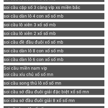
soi cầu cặp số 3 càng víp xs miền bắc
soi cầu dàn lô 4 con xổ số mb
soi cầu lô xiên 3 xổ số mb
soi cầu lô xiên 2 xổ số mb
soi cầu đề đầu đuôi xổ số mb
soi cầu dàn lô 8 con xổ số mb
soi cầu dàn lô 6 con xổ số mb
Soi cầu miền nam vip
soi cầu xíu chủ xổ số mn
soi cầu song thủ lô xổ số mn
soi cầu sớ đầu đuôi giải đặc biệt xổ số mn
soi cầu sớ đầu đuôi giải 8 xổ số mn