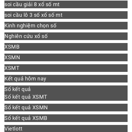
soi cầu giải 8 xổ số mt
soi cầu lô 3 số xổ số mt
Kinh nghiệm chọn số
Nghiên cứu xổ số
XSMB
XSMN
XSMT
Kết quả hôm nay
Sổ kết quả
Sổ kết quả XSMT
Sổ kết quả XSMN
Sổ kết quả XSMB
Vietlott