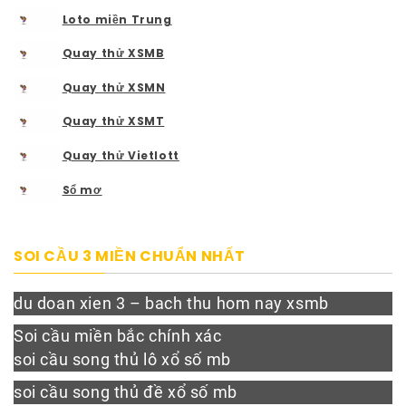
Loto miền Trung
Quay thử XSMB
Quay thử XSMN
Quay thử XSMT
Quay thử Vietlott
Sổ mơ
SOI CẦU 3 MIỀN CHUẨN NHẤT
du doan xien 3 – bach thu hom nay xsmb
Soi cầu miền bắc chính xác
soi cầu song thủ lô xổ số mb
soi cầu song thủ đề xổ số mb