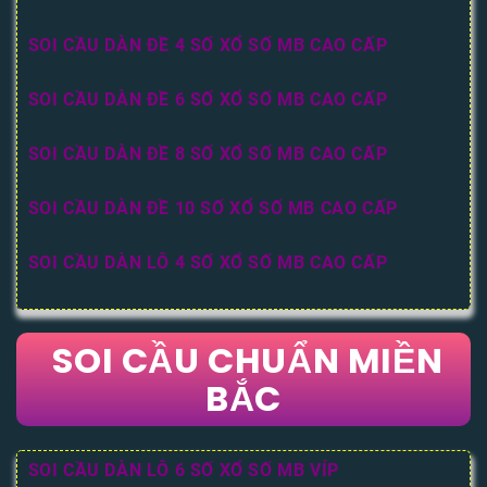
SOI CẦU DÀN ĐỀ 4 SỐ XỔ SỐ MB CAO CẤP
SOI CẦU DÀN ĐỀ 6 SỐ XỔ SỐ MB CAO CẤP
SOI CẦU DÀN ĐỀ 8 SỐ XỔ SỐ MB CAO CẤP
SOI CẦU DÀN ĐỀ 10 SỐ XỔ SỐ MB CAO CẤP
SOI CẦU DÀN LÔ 4 SỐ XỔ SỐ MB CAO CẤP
SOI CẦU CHUẨN MIỀN
BẮC
SOI CẦU DÀN LÔ 6 SỐ XỔ SỐ MB VÍP