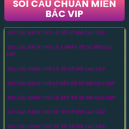
SOI CẦU CHUẨN MIỀN
BẮC VIP
SOI CẦU BẠCH THỦ LÔ XỔ SỐ MB CAO CẤP
SOI CẦU BẠCH THỦ LÔ 2 NHÁY XỔ SỐ MB CAO
CẤP
SOI CẦU SONG THỦ LÔ XỔ SỐ MB CAO CẤP
SOI CẦU BẠCH THỦ LÔ KÉP XỔ SỐ MB CAO CẤP
SOI CẦU SONG THỦ LÔ KÉP XỔ SỐ MB CAO CẤP
SOI CẦU BẠCH THỦ ĐỀ XỔ SỐ MB CAO CẤP
SOI CẦU SONG THỦ ĐỀ XỔ SỐ MB CAO CẤP