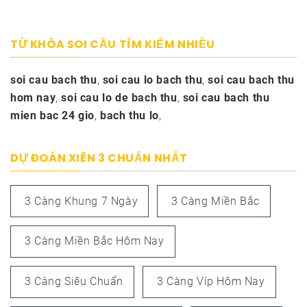
TỪ KHÓA SOI CẦU TÌM KIẾM NHIỀU
soi cau bach thu
,
soi cau lo bach thu
,
soi cau bach thu
hom nay
,
soi cau lo de bach thu
,
soi cau bach thu
mien bac 24 gio
,
bach thu lo
,
DỰ ĐOÁN XIÊN 3 CHUẨN NHẤT
3 Càng Khung 7 Ngày
3 Càng Miền Bắc
3 Càng Miền Bắc Hôm Nay
3 Càng Siêu Chuẩn
3 Càng Víp Hôm Nay