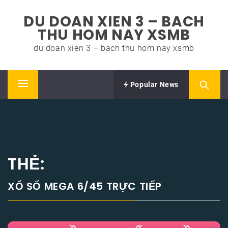
Skip
DU DOAN XIEN 3 – BACH
to
THU HOM NAY XSMB
content
du doan xien 3 – bach thu hom nay xsmb
Popular News
Primary
Menu
THẺ:
XỔ SỐ MEGA 6/45 TRỰC TIẾP