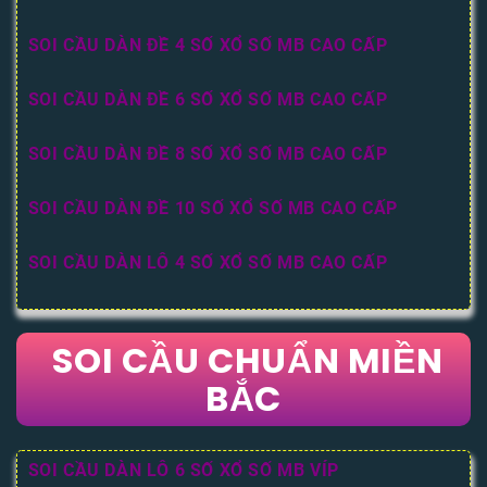
SOI CẦU DÀN ĐỀ 4 SỐ XỔ SỐ MB CAO CẤP
SOI CẦU DÀN ĐỀ 6 SỐ XỔ SỐ MB CAO CẤP
SOI CẦU DÀN ĐỀ 8 SỐ XỔ SỐ MB CAO CẤP
SOI CẦU DÀN ĐỀ 10 SỐ XỔ SỐ MB CAO CẤP
SOI CẦU DÀN LÔ 4 SỐ XỔ SỐ MB CAO CẤP
SOI CẦU CHUẨN MIỀN
BẮC
SOI CẦU DÀN LÔ 6 SỐ XỔ SỐ MB VÍP