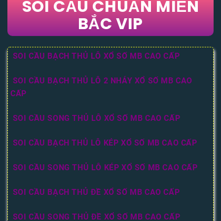
SOI CẦU CHUẨN MIỀN
BẮC VIP
SOI CẦU BẠCH THỦ LÔ XỔ SỐ MB CAO CẤP
SOI CẦU BẠCH THỦ LÔ 2 NHÁY XỔ SỐ MB CAO
CẤP
SOI CẦU SONG THỦ LÔ XỔ SỐ MB CAO CẤP
SOI CẦU BẠCH THỦ LÔ KÉP XỔ SỐ MB CAO CẤP
SOI CẦU SONG THỦ LÔ KÉP XỔ SỐ MB CAO CẤP
SOI CẦU BẠCH THỦ ĐỀ XỔ SỐ MB CAO CẤP
SOI CẦU SONG THỦ ĐỀ XỔ SỐ MB CAO CẤP