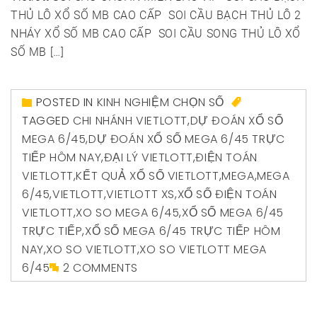
THỦ LÔ XỔ SỐ MB CAO CẤP SOI CẦU BẠCH THỦ LÔ 2
NHÁY XỔ SỐ MB CAO CẤP SOI CẦU SONG THỦ LÔ XỔ
SỐ MB […]
POSTED IN
KINH NGHIỆM CHỌN SỐ
TAGGED
CHI NHÁNH VIETLOTT
,
DỰ ĐOÁN XỔ SỐ
MEGA 6/45
,
DỰ ĐOÁN XỔ SỐ MEGA 6/45 TRỰC
TIẾP HÔM NAY
,
ĐẠI LÝ VIETLOTT
,
ĐIỆN TOÁN
VIETLOTT
,
KẾT QUẢ XỔ SỐ VIETLOTT
,
MEGA
,
MEGA
6/45
,
VIETLOTT
,
VIETLOTT XS
,
XỔ SỐ ĐIỆN TOÁN
VIETLOTT
,
XO SO MEGA 6/45
,
XỔ SỐ MEGA 6/45
TRỰC TIẾP
,
XỔ SỐ MEGA 6/45 TRỰC TIẾP HÔM
NAY
,
XO SO VIETLOTT
,
XO SO VIETLOTT MEGA
6/45
2 COMMENTS