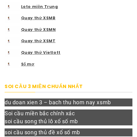
Loto miền Trung
Quay thử XSMB
Quay thử XSMN
Quay thử XSMT
Quay thử Vietlott
Sổ mơ
SOI CẦU 3 MIỀN CHUẨN NHẤT
du doan xien 3 – bach thu hom nay xsmb
Soi cầu miền bắc chính xác
soi cầu song thủ lô xổ số mb
soi cầu song thủ đề xổ số mb