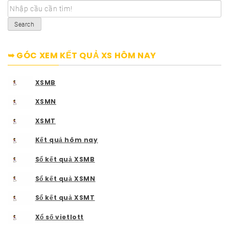
Search
➥ GÓC XEM KẾT QUẢ XS HÔM NAY
XSMB
XSMN
XSMT
Kết quả hôm nay
Sổ kết quả XSMB
Sổ kết quả XSMN
Sổ kết quả XSMT
Xổ số vietlott