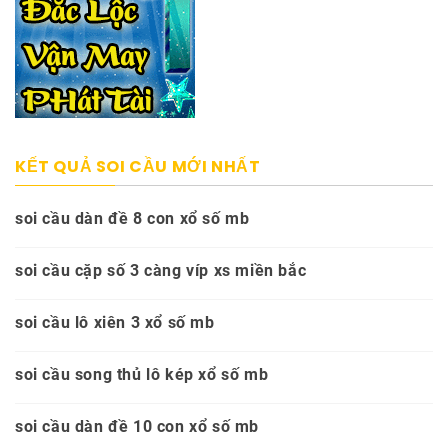
KẾT QUẢ SOI CẦU MỚI NHẤT
soi cầu dàn đề 8 con xổ số mb
soi cầu cặp số 3 càng víp xs miền bắc
soi cầu lô xiên 3 xổ số mb
soi cầu song thủ lô kép xổ số mb
soi cầu dàn đề 10 con xổ số mb