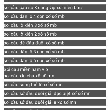
soi cầu cặp số 3 càng víp xs miền bắc
soi cầu dàn lô 4 con xổ số mb
soi cầu lô xiên 3 xổ số mb
soi cầu lô xiên 2 xổ số mb
soi cầu đề đầu đuôi xổ số mb
soi cầu dàn lô 8 con xổ số mb
soi cầu dàn lô 6 con xổ số mb
Soi cầu miền nam vip
soi cầu xíu chủ xổ số mn
soi cầu song thủ lô xổ số mn
soi cầu sớ đầu đuôi giải đặc biệt xổ số mn
soi cầu sớ đầu đuôi giải 8 xổ số mn