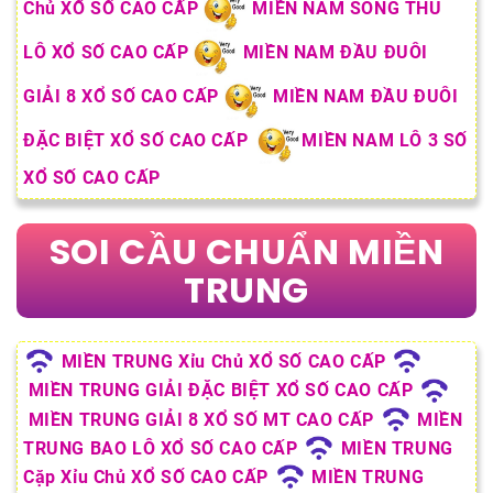
Chủ XỔ SỐ CAO CẤP
MIỀN NAM SONG THỦ
LÔ XỔ SỐ CAO CẤP
MIỀN NAM ĐẦU ĐUÔI
GIẢI 8 XỔ SỐ CAO CẤP
MIỀN NAM ĐẦU ĐUÔI
ĐẶC BIỆT XỔ SỐ CAO CẤP
MIỀN NAM LÔ 3 SỐ
XỔ SỐ CAO CẤP
SOI CẦU CHUẨN MIỀN
TRUNG
MIỀN TRUNG Xỉu Chủ XỔ SỐ CAO CẤP
MIỀN TRUNG GIẢI ĐẶC BIỆT XỔ SỐ CAO CẤP
MIỀN TRUNG GIẢI 8 XỔ SỐ MT CAO CẤP
MIỀN
TRUNG BAO LÔ XỔ SỐ CAO CẤP
MIỀN TRUNG
Cặp Xỉu Chủ XỔ SỐ CAO CẤP
MIỀN TRUNG