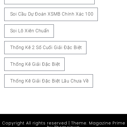
Soi Cầu Dự Đoán XSMB Chính Xác 100
Soi Lô Xiên Chuẩn
Thống Kê 2 Số Cuối Giải Đặc Biệt
Thống Kê Giải Đặc Biệt
Thống Kê Giải Đặc Biệt Lâu Chưa Về
Copyright All rights reserved
|
Theme: Magazine Prime