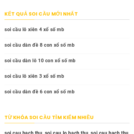
KẾT QUẢ SOI CẦU MỚI NHẤT
soi cầu lô xiên 4 xổ số mb
soi cầu dàn đề 8 con xổ số mb
soi cầu dàn lô 10 con xổ số mb
soi cầu lô xiên 3 xổ số mb
soi cầu dàn đề 6 con xổ số mb
TỪ KHÓA SOI CẦU TÌM KIẾM NHIỀU
soi cau bach thu
,
soi cau lo bach thu
,
soi cau bach thu