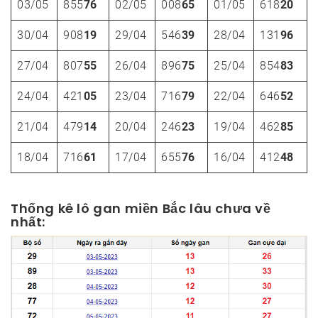
03/05
855
76
02/05
008
65
01/05
618
20
30/04
908
19
29/04
546
39
28/04
131
96
27/04
807
55
26/04
896
75
25/04
854
83
24/04
421
05
23/04
716
79
22/04
646
52
21/04
479
14
20/04
246
23
19/04
462
85
18/04
716
61
17/04
655
76
16/04
412
48
Thống kê lô gan miền Bắc lâu chưa về
nhất: