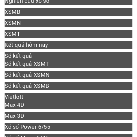
Nghiên cứu xổ số
XSMB
XSMN
XSMT
Kết quả hôm nay
Sổ kết quả
Sổ kết quả XSMT
Sổ kết quả XSMN
Sổ kết quả XSMB
Vietlott
Max 4D
Max 3D
Xổ số Power 6/55