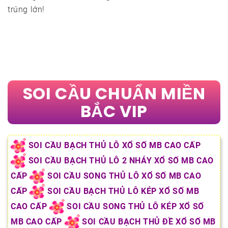
trúng lớn!
SOI CẦU CHUẨN MIỀN
BẮC VIP
SOI CẦU BẠCH THỦ LÔ XỔ SỐ MB CAO CẤP
SOI CẦU BẠCH THỦ LÔ 2 NHÁY XỔ SỐ MB CAO
CẤP
SOI CẦU SONG THỦ LÔ XỔ SỐ MB CAO
CẤP
SOI CẦU BẠCH THỦ LÔ KÉP XỔ SỐ MB
CAO CẤP
SOI CẦU SONG THỦ LÔ KÉP XỔ SỐ
MB CAO CẤP
SOI CẦU BẠCH THỦ ĐỀ XỔ SỐ MB