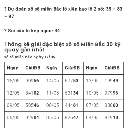
? Dự đoán xổ số miền Bắc lô xiên bao lô 2 số: 35 – 83
– 97
? Soi cầu lô kép ngon: 44
Thống kê giải đặc biệt
xổ số Miền Bắc
30 kỳ
quay gần nhất
xổ số miền bắc ngày 17/05
Ngày
GiảiĐB
Ngày
GiảiĐB
Ngày
GiảiĐB
15/05
909
56
14/05
677
53
13/05
199
49
12/05
841
02
11/05
631
34
10/05
979
96
09/05
585
46
08/05
444
81
07/05
880
60
06/05
029
04
05/05
826
47
04/05
819
18