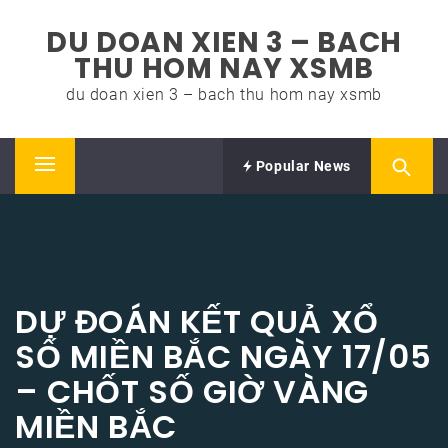
Skip
DU DOAN XIEN 3 – BACH
to
THU HOM NAY XSMB
content
du doan xien 3 – bach thu hom nay xsmb
Popular News
Primary
Menu
DỰ ĐOÁN KẾT QUẢ XỔ
SỐ MIỀN BẮC NGÀY 17/05
– CHỐT SỐ GIỜ VÀNG
MIỀN BẮC