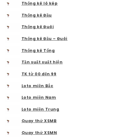
Thống kê lô kép
Thống kê Đầu
Thống kê Đuôi
Thống kê Đầu – Đuôi
Thống kê Tổng
Tần suất xuất hiện
TK từ 00 đến 99
Loto miền Bắc
Loto miền Nam
Loto miền Trung
Quay thử XSMB
Quay thử XSMN