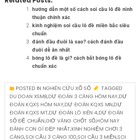
Related Posts:
hướng dẫn một số cách soi cầu lô đề ninh
thuận chính xác
kinh nghiệm soi cầu lô đề miền bắc siêu
chuẩn
đánh đầu đuôi là sao? cách đánh đầu
đuôi dễ ăn nhất
bóng lô đề là gì? cách bắt bóng lô đề
chuẩn xác
POSTED IN
NGHIÊN CỨU XỔ SỐ
TAGGED
DU DOAN XSMB
,
DỰ ĐOÁN 3 CÀNG HÔM NAY
,
DỰ
ĐOÁN KQXS HÔM NAY
,
DỰ ĐOÁN KQXS MN
,
DỰ
ĐOÁN KQXS MT
,
DỰ ĐOÁN LÔ XIÊN 4
,
DỰ ĐOÁN
SỐ ĐỀ CHUẨN
,
GIỜ VÀNG CHỐT SỐ
,
HÔM NAY
ĐÁNH CON GÌ ĐẸP NHẤT
,
KINH NGHIỆM CHƠI 3
CÀNG
,
SOI CẦU 3 CÀNG 100
,
SOI CẦU 3 MIỀN
,
SOI