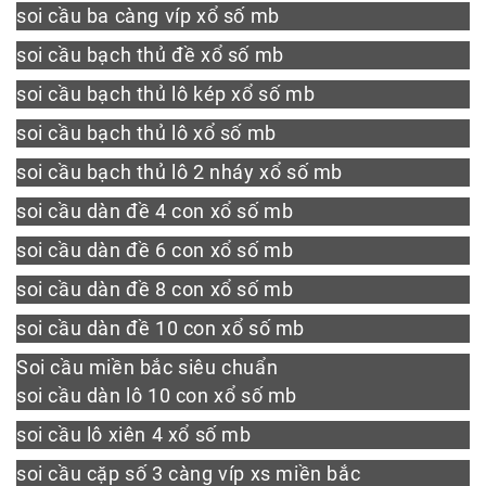
soi cầu ba càng víp xổ số mb
soi cầu bạch thủ đề xổ số mb
soi cầu bạch thủ lô kép xổ số mb
soi cầu bạch thủ lô xổ số mb
soi cầu bạch thủ lô 2 nháy xổ số mb
soi cầu dàn đề 4 con xổ số mb
soi cầu dàn đề 6 con xổ số mb
soi cầu dàn đề 8 con xổ số mb
soi cầu dàn đề 10 con xổ số mb
Soi cầu miền bắc siêu chuẩn
soi cầu dàn lô 10 con xổ số mb
soi cầu lô xiên 4 xổ số mb
soi cầu cặp số 3 càng víp xs miền bắc