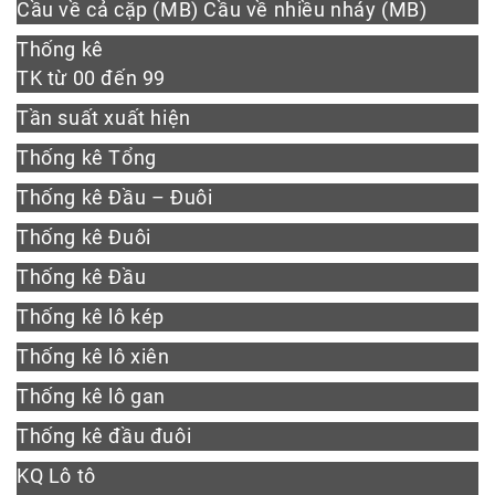
Cầu về cả cặp (MB) Cầu về nhiều nháy (MB)
Thống kê
TK từ 00 đến 99
Tần suất xuất hiện
Thống kê Tổng
Thống kê Đầu – Đuôi
Thống kê Đuôi
Thống kê Đầu
Thống kê lô kép
Thống kê lô xiên
Thống kê lô gan
Thống kê đầu đuôi
KQ Lô tô