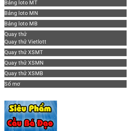
Bảng loto MT
Bảng loto MN
Bảng loto MB
Quay thử
Quay thử Vietlott
Quay thử XSMT
Quay thử XSMN
Quay thử XSMB
Sổ mơ