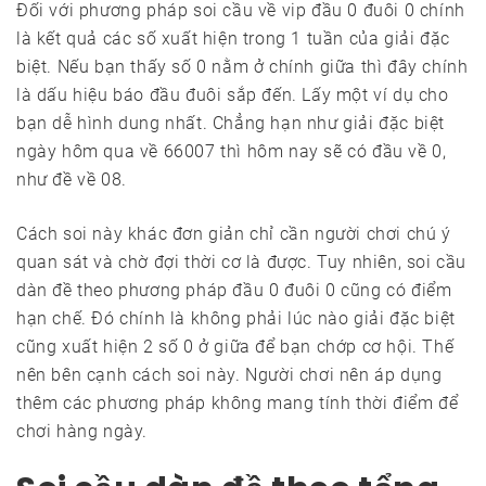
Đối với phương pháp soi cầu về vip đầu 0 đuôi 0 chính
là kết quả các số xuất hiện trong 1 tuần của giải đặc
biệt. Nếu bạn thấy số 0 nằm ở chính giữa thì đây chính
là dấu hiệu báo đầu đuôi sắp đến. Lấy một ví dụ cho
bạn dễ hình dung nhất. Chẳng hạn như giải đặc biệt
ngày hôm qua về 66007 thì hôm nay sẽ có đầu về 0,
như đề về 08.
Cách soi này khác đơn giản chỉ cần người chơi chú ý
quan sát và chờ đợi thời cơ là được. Tuy nhiên, soi cầu
dàn đề theo phương pháp đầu 0 đuôi 0 cũng có điểm
hạn chế. Đó chính là không phải lúc nào giải đặc biệt
cũng xuất hiện 2 số 0 ở giữa để bạn chớp cơ hội. Thế
nên bên cạnh cách soi này. Người chơi nên áp dụng
thêm các phương pháp không mang tính thời điểm để
chơi hàng ngày.