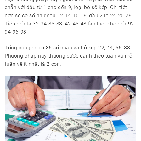
chẵn với đầu từ 1 cho đến 9, loại bỏ số kép. Chi tiết
hơn sẽ có số như sau 12-14-16-18, đầu 2 là 24-26-28.
Tiếp đến là 32-34-36-38, 42-46-48 lần lượt cho đến 92-
94-96-98.
Tổng cộng sẽ có 36 số chẵn và bỏ kép 22, 44, 66, 88.
Phương pháp này thường được đánh theo tuần và mỗi
tuần về ít nhất là 2 con.