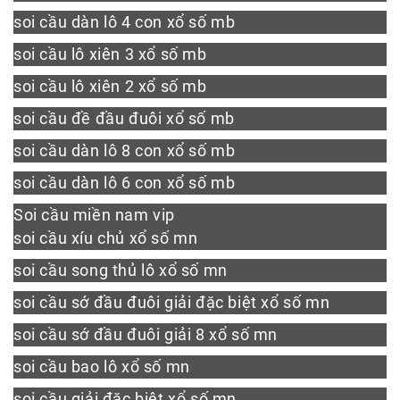
soi cầu dàn lô 4 con xổ số mb
soi cầu lô xiên 3 xổ số mb
soi cầu lô xiên 2 xổ số mb
soi cầu đề đầu đuôi xổ số mb
soi cầu dàn lô 8 con xổ số mb
soi cầu dàn lô 6 con xổ số mb
Soi cầu miền nam vip
soi cầu xíu chủ xổ số mn
soi cầu song thủ lô xổ số mn
soi cầu sớ đầu đuôi giải đặc biệt xổ số mn
soi cầu sớ đầu đuôi giải 8 xổ số mn
soi cầu bao lô xổ số mn
soi cầu giải đặc biệt xổ số mn