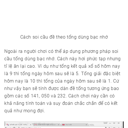
Cách soi cầu đề theo tổng dùng bạc nhớ
Ngoài ra người chơi có thể áp dụng phương pháp soi
cầu tổng dùng bạc nhớ. Cách này hơi phức tạp nhưng
tỉ lệ ăn lại cao. Ví dụ như tổng kết quả xổ số hôm nay
là 9 thì tổng ngày hôm sau sẽ là 5. Tổng giải đặc biệt
hôm nay là 10 thì tổng của ngày hôm sau sẽ là 1. Cứ
như vậy bạn sẽ tính được dàn đề tổng tương ứng bao
gồm các số 141, 050 và 232. Cách chơi này cần có
khả năng tính toán và suy đoán chắc chắn để có kết
quả như mong đợi.