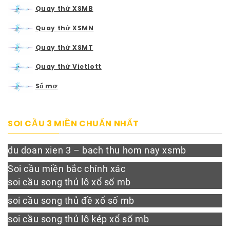
Quay thử XSMB
Quay thử XSMN
Quay thử XSMT
Quay thử Vietlott
Sổ mơ
SOI CẦU 3 MIỀN CHUẨN NHẤT
du doan xien 3 – bach thu hom nay xsmb
Soi cầu miền bắc chính xác
soi cầu song thủ lô xổ số mb
soi cầu song thủ đề xổ số mb
soi cầu song thủ lô kép xổ số mb