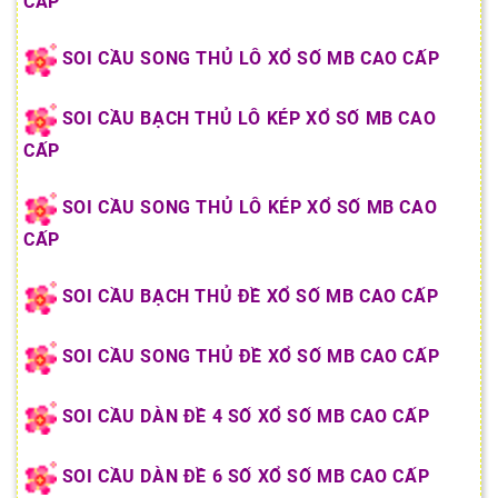
CẤP
SOI CẦU SONG THỦ LÔ XỔ SỐ MB CAO CẤP
SOI CẦU BẠCH THỦ LÔ KÉP XỔ SỐ MB CAO
CẤP
SOI CẦU SONG THỦ LÔ KÉP XỔ SỐ MB CAO
CẤP
SOI CẦU BẠCH THỦ ĐỀ XỔ SỐ MB CAO CẤP
SOI CẦU SONG THỦ ĐỀ XỔ SỐ MB CAO CẤP
SOI CẦU DÀN ĐỀ 4 SỐ XỔ SỐ MB CAO CẤP
SOI CẦU DÀN ĐỀ 6 SỐ XỔ SỐ MB CAO CẤP