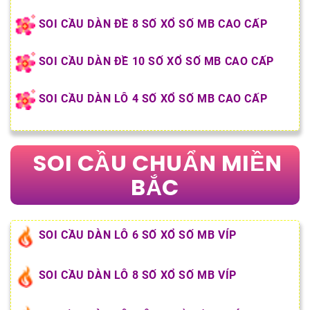
SOI CẦU DÀN ĐỀ 8 SỐ XỔ SỐ MB CAO CẤP
SOI CẦU DÀN ĐỀ 10 SỐ XỔ SỐ MB CAO CẤP
SOI CẦU DÀN LÔ 4 SỐ XỔ SỐ MB CAO CẤP
SOI CẦU CHUẨN MIỀN
BẮC
SOI CẦU DÀN LÔ 6 SỐ XỔ SỐ MB VÍP
SOI CẦU DÀN LÔ 8 SỐ XỔ SỐ MB VÍP