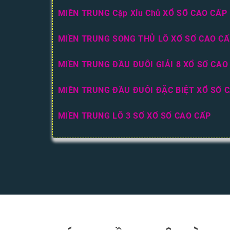
MIỀN TRUNG Cặp Xỉu Chủ XỔ SỐ CAO CẤP
MIỀN TRUNG SONG THỦ LÔ XỔ SỐ CAO C
MIỀN TRUNG ĐẦU ĐUÔI GIẢI 8 XỔ SỐ CAO
MIỀN TRUNG ĐẦU ĐUÔI ĐẶC BIỆT XỔ SỐ 
MIỀN TRUNG LÔ 3 SỐ XỔ SỐ CAO CẤP