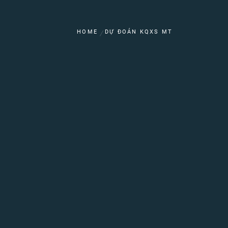
HOME
DỰ ĐOÁN KQXS MT