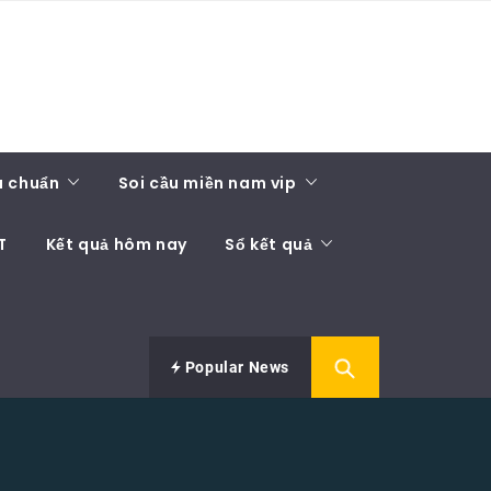
u chuẩn
Soi cầu miền nam vip
T
Kết quả hôm nay
Sổ kết quả
Popular News