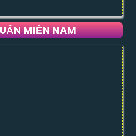
HUẨN MIỀN NAM