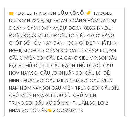
POSTED IN
NGHIÊN CỨU XỔ SỐ
TAGGED
DU DOAN XSMB
,
DỰ ĐOÁN 3 CÀNG HÔM NAY
,
DỰ
ĐOÁN KQXS HÔM NAY
,
DỰ ĐOÁN KQXS MN
,
DỰ
ĐOÁN KQXS MT
,
DỰ ĐOÁN LÔ XIÊN 4
,
GIỜ VÀNG
CHỐT SỐ
,
HÔM NAY ĐÁNH CON GÌ ĐẸP NHẤT
,
KINH
NGHIỆM CHƠI 3 CÀNG
,
SOI CẦU 3 CÀNG 100
,
SOI
CẦU 3 MIỀN
,
SOI CẦU BA CÀNG SIÊU VÍP
,
SOI CẦU
BẠCH THỦ ĐỀ
,
SOI CẦU BẠCH THỦ LÔ
,
SOI CẦU
HÔM NAY
,
SOI CẦU LÔ CHUẨN
,
SOI CẦU LÔ ĐỀ
NINH THUẬN
,
SOI CẦU MIỀN NAM
,
SOI CẦU MIỀN
NAM HÔM NAY
,
SOI CAU MIỀN TRUNG
,
SOI CẦU XỈU
CHỦ MIỀN NAM
,
SOI CẦU XỈU CHỦ MIỀN
TRUNG
,
SOI CẦU XỔ SỐ NINH THUẬN
,
SOI LO 2
NHÁY
,
SOI LÔ XIÊN
2 COMMENTS