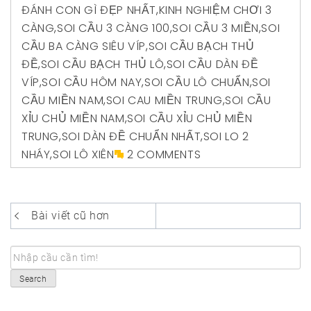
ĐÁNH CON GÌ ĐẸP NHẤT
,
KINH NGHIỆM CHƠI 3
CÀNG
,
SOI CẦU 3 CÀNG 100
,
SOI CẦU 3 MIỀN
,
SOI
CẦU BA CÀNG SIÊU VÍP
,
SOI CẦU BẠCH THỦ
ĐỀ
,
SOI CẦU BẠCH THỦ LÔ
,
SOI CẦU DÀN ĐỀ
VÍP
,
SOI CẦU HÔM NAY
,
SOI CẦU LÔ CHUẨN
,
SOI
CẦU MIỀN NAM
,
SOI CAU MIỀN TRUNG
,
SOI CẦU
XỈU CHỦ MIỀN NAM
,
SOI CẦU XỈU CHỦ MIỀN
TRUNG
,
SOI DÀN ĐỀ CHUẨN NHẤT
,
SOI LO 2
NHÁY
,
SOI LÔ XIÊN
2 COMMENTS
Điều
Bài viết cũ hơn
hướng
bài
viết
Search