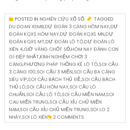
POSTED IN
NGHIÊN CỨU XỔ SỐ
TAGGED
DU DOAN XSMB
,
DỰ ĐOÁN 3 CÀNG HÔM NAY
,
DỰ
ĐOÁN KQXS HÔM NAY
,
DỰ ĐOÁN KQXS MN
,
DỰ
ĐOÁN KQXS MT
,
DỰ ĐOÁN LÔ TÔ
,
DỰ ĐOÁN LÔ
XIÊN 4
,
GIỜ VÀNG CHỐT SỐ
,
HÔM NAY ĐÁNH CON
GÌ ĐẸP NHẤT
,
KINH NGHIỆM CHƠI 3
CÀNG
,
PHƯƠNG PHÁP THỐNG KÊ LÔ TÔ
,
SOI CẦU
3 CÀNG 100
,
SOI CẦU 3 MIỀN
,
SOI CẦU BA CÀNG
SIÊU VÍP
,
SOI CẦU BẠCH THỦ ĐỀ
,
SOI CẦU BẠCH
THỦ LÔ
,
SOI CẦU HÔM NAY
,
SOI CẦU LÔ
CHUẨN
,
SOI CẦU LÔ TÔ
,
SOI CẦU MIỀN NAM
,
SOI
CAU MIỀN TRUNG
,
SOI CẦU XỈU CHỦ MIỀN
NAM
,
SOI CẦU XỈU CHỦ MIỀN TRUNG
,
SOI LO 2
NHÁY
,
SOI LÔ XIÊN
2 COMMENTS