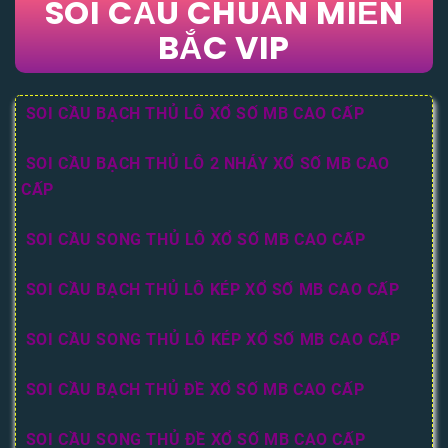
SOI CẦU CHUẨN MIỀN
BẮC VIP
SOI CẦU BẠCH THỦ LÔ XỔ SỐ MB CAO CẤP
SOI CẦU BẠCH THỦ LÔ 2 NHÁY XỔ SỐ MB CAO
CẤP
SOI CẦU SONG THỦ LÔ XỔ SỐ MB CAO CẤP
SOI CẦU BẠCH THỦ LÔ KÉP XỔ SỐ MB CAO CẤP
SOI CẦU SONG THỦ LÔ KÉP XỔ SỐ MB CAO CẤP
SOI CẦU BẠCH THỦ ĐỀ XỔ SỐ MB CAO CẤP
SOI CẦU SONG THỦ ĐỀ XỔ SỐ MB CAO CẤP