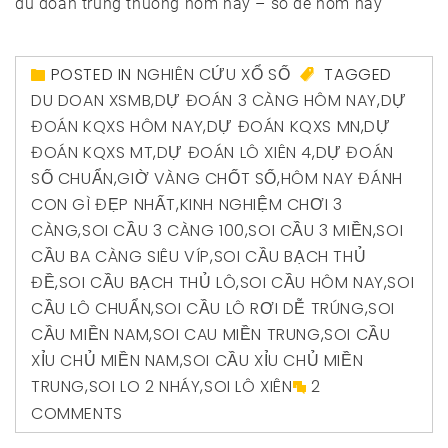
du doan trung thuong hom nay – số đề hôm nay
POSTED IN
NGHIÊN CỨU XỔ SỐ
TAGGED
DU DOAN XSMB
,
DỰ ĐOÁN 3 CÀNG HÔM NAY
,
DỰ
ĐOÁN KQXS HÔM NAY
,
DỰ ĐOÁN KQXS MN
,
DỰ
ĐOÁN KQXS MT
,
DỰ ĐOÁN LÔ XIÊN 4
,
DỰ ĐOÁN
SỐ CHUẨN
,
GIỜ VÀNG CHỐT SỐ
,
HÔM NAY ĐÁNH
CON GÌ ĐẸP NHẤT
,
KINH NGHIỆM CHƠI 3
CÀNG
,
SOI CẦU 3 CÀNG 100
,
SOI CẦU 3 MIỀN
,
SOI
CẦU BA CÀNG SIÊU VÍP
,
SOI CẦU BẠCH THỦ
ĐỀ
,
SOI CẦU BẠCH THỦ LÔ
,
SOI CẦU HÔM NAY
,
SOI
CẦU LÔ CHUẨN
,
SOI CẦU LÔ RƠI DỄ TRÚNG
,
SOI
CẦU MIỀN NAM
,
SOI CAU MIỀN TRUNG
,
SOI CẦU
XỈU CHỦ MIỀN NAM
,
SOI CẦU XỈU CHỦ MIỀN
TRUNG
,
SOI LO 2 NHÁY
,
SOI LÔ XIÊN
2
COMMENTS