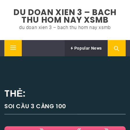
Skip
DU DOAN XIEN 3 – BACH
to
THU HOM NAY XSMB
content
du doan xien 3 – bach thu hom nay xsmb
Popular News
Primary
Menu
THẺ:
SOI CẦU 3 CÀNG 100