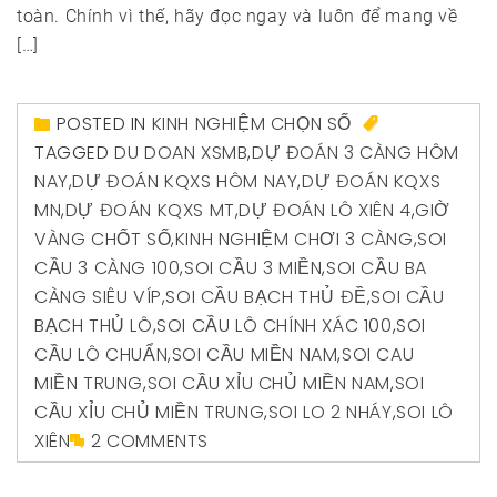
toàn. Chính vì thế, hãy đọc ngay và luôn để mang về
[…]
POSTED IN
KINH NGHIỆM CHỌN SỐ
TAGGED
DU DOAN XSMB
,
DỰ ĐOÁN 3 CÀNG HÔM
NAY
,
DỰ ĐOÁN KQXS HÔM NAY
,
DỰ ĐOÁN KQXS
MN
,
DỰ ĐOÁN KQXS MT
,
DỰ ĐOÁN LÔ XIÊN 4
,
GIỜ
VÀNG CHỐT SỐ
,
KINH NGHIỆM CHƠI 3 CÀNG
,
SOI
CẦU 3 CÀNG 100
,
SOI CẦU 3 MIỀN
,
SOI CẦU BA
CÀNG SIÊU VÍP
,
SOI CẦU BẠCH THỦ ĐỀ
,
SOI CẦU
BẠCH THỦ LÔ
,
SOI CẦU LÔ CHÍNH XÁC 100
,
SOI
CẦU LÔ CHUẨN
,
SOI CẦU MIỀN NAM
,
SOI CAU
MIỀN TRUNG
,
SOI CẦU XỈU CHỦ MIỀN NAM
,
SOI
CẦU XỈU CHỦ MIỀN TRUNG
,
SOI LO 2 NHÁY
,
SOI LÔ
XIÊN
2 COMMENTS