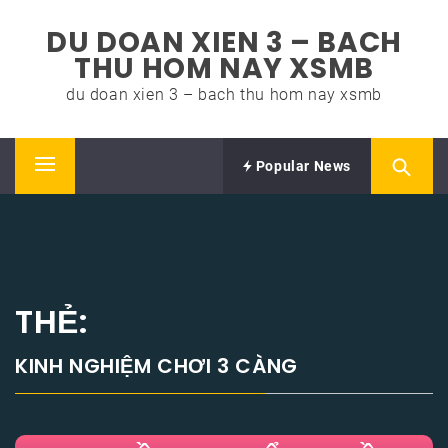
Skip
DU DOAN XIEN 3 – BACH
to
THU HOM NAY XSMB
content
du doan xien 3 – bach thu hom nay xsmb
Popular News
Primary
Menu
THẺ:
KINH NGHIỆM CHƠI 3 CÀNG