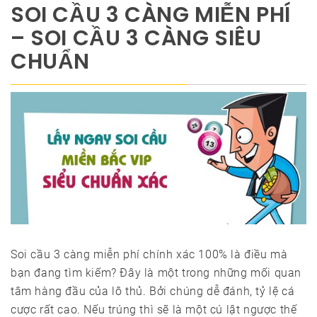
SOI CẦU 3 CÀNG MIỄN PHÍ
– SOI CẦU 3 CÀNG SIÊU
CHUẨN
Soi cầu 3 càng miễn phí chính xác 100% là điều mà
bạn đang tìm kiếm? Đây là một trong những mối quan
tâm hàng đầu của lô thủ. Bởi chúng dễ đánh, tỷ lệ cá
cược rất cao. Nếu trúng thì sẽ là một cú lật ngược thế