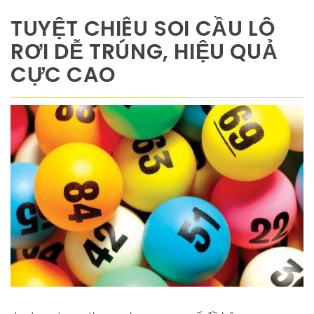
TUYỆT CHIÊU SOI CẦU LÔ
RƠI DỄ TRÚNG, HIỆU QUẢ
CỰC CAO