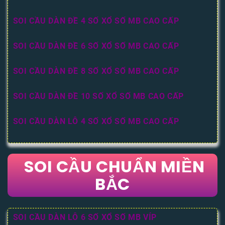
SOI CẦU DÀN ĐỀ 4 SỐ XỔ SỐ MB CAO CẤP
SOI CẦU DÀN ĐỀ 6 SỐ XỔ SỐ MB CAO CẤP
SOI CẦU DÀN ĐỀ 8 SỐ XỔ SỐ MB CAO CẤP
SOI CẦU DÀN ĐỀ 10 SỐ XỔ SỐ MB CAO CẤP
SOI CẦU DÀN LÔ 4 SỐ XỔ SỐ MB CAO CẤP
SOI CẦU CHUẨN MIỀN
BẮC
SOI CẦU DÀN LÔ 6 SỐ XỔ SỐ MB VÍP