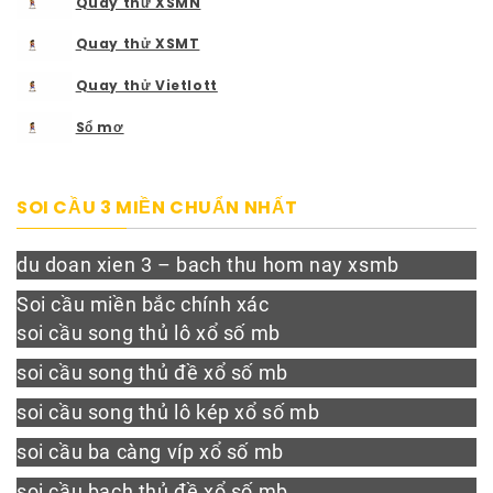
Quay thử XSMN
Quay thử XSMT
Quay thử Vietlott
Sổ mơ
SOI CẦU 3 MIỀN CHUẨN NHẤT
du doan xien 3 – bach thu hom nay xsmb
Soi cầu miền bắc chính xác
soi cầu song thủ lô xổ số mb
soi cầu song thủ đề xổ số mb
soi cầu song thủ lô kép xổ số mb
soi cầu ba càng víp xổ số mb
soi cầu bạch thủ đề xổ số mb