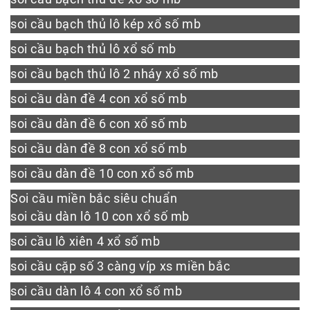
soi cầu bạch thủ lô kép xổ số mb
soi cầu bạch thủ lô xổ số mb
soi cầu bạch thủ lô 2 nháy xổ số mb
soi cầu dàn đề 4 con xổ số mb
soi cầu dàn đề 6 con xổ số mb
soi cầu dàn đề 8 con xổ số mb
soi cầu dàn đề 10 con xổ số mb
Soi cầu miền bắc siêu chuẩn
soi cầu dàn lô 10 con xổ số mb
soi cầu lô xiên 4 xổ số mb
soi cầu cặp số 3 càng víp xs miền bắc
soi cầu dàn lô 4 con xổ số mb