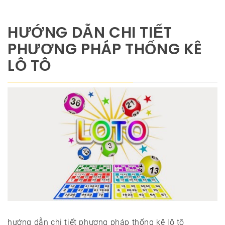
HƯỚNG DẪN CHI TIẾT
PHƯƠNG PHÁP THỐNG KÊ
LÔ TÔ
hướng dẫn chi tiết phương pháp thống kê lô tô