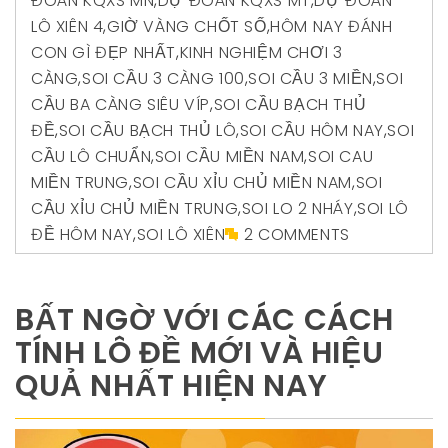
ĐOÁN KQXS MN
,
DỰ ĐOÁN KQXS MT
,
DỰ ĐOÁN
LÔ XIÊN 4
,
GIỜ VÀNG CHỐT SỐ
,
HÔM NAY ĐÁNH
CON GÌ ĐẸP NHẤT
,
KINH NGHIỆM CHƠI 3
CÀNG
,
SOI CẦU 3 CÀNG 100
,
SOI CẦU 3 MIỀN
,
SOI
CẦU BA CÀNG SIÊU VÍP
,
SOI CẦU BẠCH THỦ
ĐỀ
,
SOI CẦU BẠCH THỦ LÔ
,
SOI CẦU HÔM NAY
,
SOI
CẦU LÔ CHUẨN
,
SOI CẦU MIỀN NAM
,
SOI CAU
MIỀN TRUNG
,
SOI CẦU XỈU CHỦ MIỀN NAM
,
SOI
CẦU XỈU CHỦ MIỀN TRUNG
,
SOI LO 2 NHÁY
,
SOI LÔ
ĐỀ HÔM NAY
,
SOI LÔ XIÊN
2 COMMENTS
BẤT NGỜ VỚI CÁC CÁCH
TÍNH LÔ ĐỀ MỚI VÀ HIỆU
QUẢ NHẤT HIỆN NAY