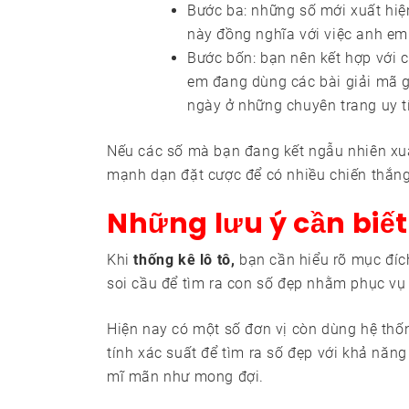
Bước ba: những số mới xuất hiện
này đồng nghĩa với việc anh em
Bước bốn: bạn nên kết hợp với 
em đang dùng các bài giải mã g
ngày ở những chuyên trang uy t
Nếu các số mà bạn đang kết ngẫu nhiên xuấ
mạnh dạn đặt cược để có nhiều chiến thắng
Những lưu ý cần biết 
Khi
thống kê lô tô,
bạn cần hiểu rõ mục đíc
soi cầu để tìm ra con số đẹp nhằm phục vụ 
Hiện nay có một số đơn vị còn dùng hệ thố
tính xác suất để tìm ra số đẹp với khả năng
mĩ mãn như mong đợi.