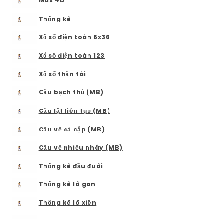
Max 4D
Thống kê
Xổ số điện toán 6x36
Xổ số điện toán 123
Xổ số thần tài
Cầu bạch thủ (MB)
Cầu lật liên tục (MB)
Cầu về cả cặp (MB)
Cầu về nhiều nháy (MB)
Thống kê đầu đuôi
Thống kê lô gan
Thống kê lô xiên