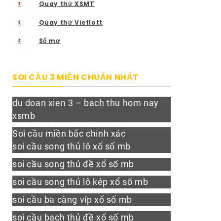
Quay thử XSMT
Quay thử Vietlott
Sổ mơ
SOI CẦU 3 MIỀN CHUẨN NHẤT
du doan xien 3 – bach thu hom nay
xsmb
Soi cầu miền bắc chính xác
soi cầu song thủ lô xổ số mb
soi cầu song thủ đề xổ số mb
soi cầu song thủ lô kép xổ số mb
soi cầu ba càng víp xổ số mb
soi cầu bạch thủ đề xổ số mb