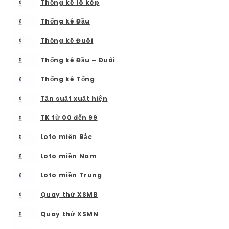
Thống kê lô kép
Thống kê Đầu
Thống kê Đuôi
Thống kê Đầu – Đuôi
Thống kê Tổng
Tần suất xuất hiện
TK từ 00 đến 99
Loto miền Bắc
Loto miền Nam
Loto miền Trung
Quay thử XSMB
Quay thử XSMN