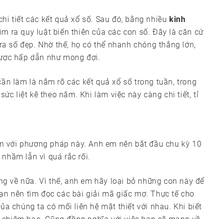
 chi tiết các kết quả xổ số. Sau đó, bằng nhiều
kinh
ìm ra quy luật biến thiên của các con số. Đây là căn cứ
a số đẹp. Nhờ thế, họ có thể nhanh chóng thắng lớn,
ược hấp dẫn như mong đợi.
 cần làm là nắm rõ các kết quả xổ số trong tuần, trong
c liệt kê theo năm. Khi làm việc này càng chi tiết, tỉ
en với phương pháp này. Anh em nên bắt đầu chu kỳ 10
 nhầm lẫn vì quá rắc rối.
ng về nữa. Vì thế, anh em hãy loại bỏ những con này để
bạn nên tìm đọc các bài giải mã giấc mơ. Thực tế cho
 chúng ta có mối liên hệ mật thiết với nhau. Khi biết