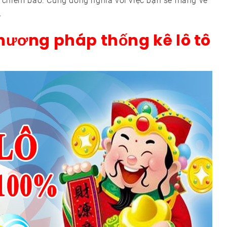
c chiêm bao. Cũng đồng nghĩa với việc bạn sẽ mang về
.
phương pháp thống kê lô tô