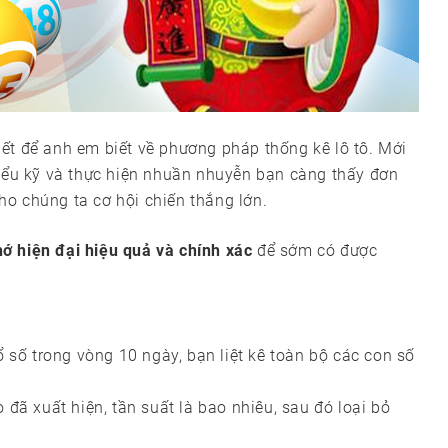
iết để anh em biết về phương pháp thống kê lô tô. Mới
 hiểu kỹ và thực hiện nhuần nhuyễn bạn càng thấy đơn
ho chúng ta cơ hội chiến thắng lớn.
ớ hiện đại hiệu quả và chính xác
để sớm có được
 số trong vòng 10 ngày, bạn liệt kê toàn bộ các con số
đã xuất hiện, tần suất là bao nhiêu, sau đó loại bỏ