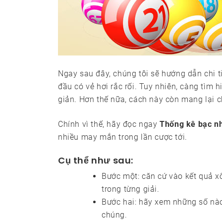
Ngay sau đây, chúng tôi sẽ hướng dẫn chi t
đầu có vẻ hơi rắc rối. Tuy nhiên, càng tìm
giản. Hơn thế nữa, cách này còn mang lại c
Chính vì thế, hãy đọc ngay
Thống kê bạc nh
nhiều may mắn trong lần cược tới.
Cụ thể như sau:
Bước một: căn cứ vào kết quả xổ
trong từng giải.
Bước hai: hãy xem những số nào 
chúng.