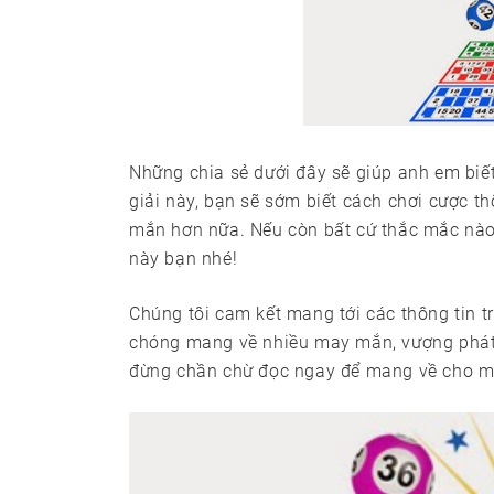
Những chia sẻ dưới đây sẽ giúp anh em biế
giải này, bạn sẽ sớm biết cách chơi cược 
mắn hơn nữa. Nếu còn bất cứ thắc mắc nào 
này bạn nhé!
Chúng tôi cam kết mang tới các thông tin t
chóng mang về nhiều may mắn, vượng phát. 
đừng chần chừ đọc ngay để mang về cho m