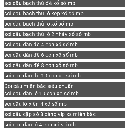
soi cầu bạch thủ đề xổ số mb
soi cầu bạch thủ lô kép xổ số mb
soi cầu bạch thủ lô xổ số mb
soi cầu bạch thủ lô 2 nháy xổ số mb
soi cầu dàn đề 4 con xổ số mb
soi cầu dàn đề 6 con xổ số mb
soi cầu dàn đề 8 con xổ số mb
soi cầu dàn đề 10 con xổ số mb
Soi cầu miền bắc siêu chuẩn
soi cầu dàn lô 10 con xổ số mb
soi cầu lô xiên 4 xổ số mb
soi cầu cặp số 3 càng víp xs miền bắc
soi cầu dàn lô 4 con xổ số mb