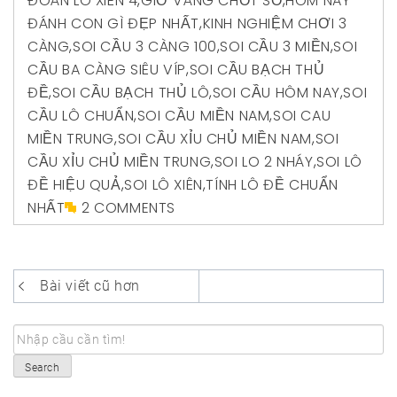
ĐOÁN LÔ XIÊN 4
,
GIỜ VÀNG CHỐT SỐ
,
HÔM NAY
ĐÁNH CON GÌ ĐẸP NHẤT
,
KINH NGHIỆM CHƠI 3
CÀNG
,
SOI CẦU 3 CÀNG 100
,
SOI CẦU 3 MIỀN
,
SOI
CẦU BA CÀNG SIÊU VÍP
,
SOI CẦU BẠCH THỦ
ĐỀ
,
SOI CẦU BẠCH THỦ LÔ
,
SOI CẦU HÔM NAY
,
SOI
CẦU LÔ CHUẨN
,
SOI CẦU MIỀN NAM
,
SOI CAU
MIỀN TRUNG
,
SOI CẦU XỈU CHỦ MIỀN NAM
,
SOI
CẦU XỈU CHỦ MIỀN TRUNG
,
SOI LO 2 NHÁY
,
SOI LÔ
ĐỀ HIỆU QUẢ
,
SOI LÔ XIÊN
,
TÍNH LÔ ĐỀ CHUẨN
NHẤT
2 COMMENTS
Điều
Bài viết cũ hơn
hướng
bài
viết
Search