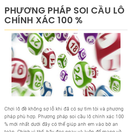
PHƯƠNG PHÁP SOI CẦU LÔ
CHÍNH XÁC 100 %
Chơi lô đề không sợ lỗ khi đã có sự tìm tòi và phương
pháp phù hợp. Phương pháp soi cầu lô chính xác 100
% mới nhất dưới đây có thể giúp anh em vào bờ an
toàn. Chính vì thế, hãy đọc ngay và luôn để mang về