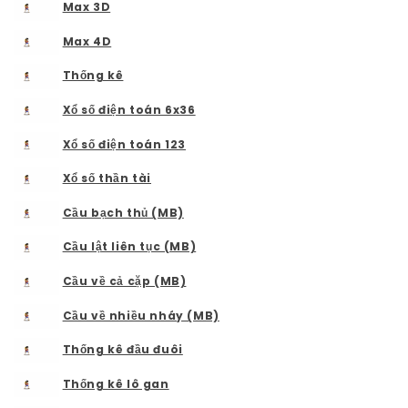
Max 3D
Max 4D
Thống kê
Xổ số điện toán 6x36
Xổ số điện toán 123
Xổ số thần tài
Cầu bạch thủ (MB)
Cầu lật liên tục (MB)
Cầu về cả cặp (MB)
Cầu về nhiều nháy (MB)
Thống kê đầu đuôi
Thống kê lô gan