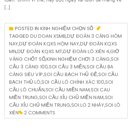
[…]
POSTED IN
KINH NGHIỆM CHỌN SỐ
TAGGED
DU DOAN XSMB
,
DỰ ĐOÁN 3 CÀNG HÔM
NAY
,
DỰ ĐOÁN KQXS HÔM NAY
,
DỰ ĐOÁN KQXS
MN
,
DỰ ĐOÁN KQXS MT
,
DỰ ĐOÁN LÔ XIÊN 4
,
GIỜ
VÀNG CHỐT SỐ
,
KINH NGHIỆM CHƠI 3 CÀNG
,
SOI
CẦU 3 CÀNG 100
,
SOI CẦU 3 MIỀN
,
SOI CẦU BA
CÀNG SIÊU VÍP
,
SOI CẦU BẠCH THỦ ĐỀ
,
SOI CẦU
BẠCH THỦ LÔ
,
SOI CẦU LÔ CHÍNH XÁC 100
,
SOI
CẦU LÔ CHUẨN
,
SOI CẦU MIỀN NAM
,
SOI CAU
MIỀN TRUNG
,
SOI CẦU XỈU CHỦ MIỀN NAM
,
SOI
CẦU XỈU CHỦ MIỀN TRUNG
,
SOI LO 2 NHÁY
,
SOI LÔ
XIÊN
2 COMMENTS