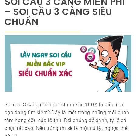
SOI CẦU 3 CÀNG MIỄN PHÍ
– SOI CẦU 3 CÀNG SIÊU
CHUẨN
Soi cầu 3 càng miễn phí chính xác 100% là điều mà
bạn đang tìm kiếm? Đây là một trong những mối quan
tâm hàng đầu của lô thủ. Bởi chúng dễ đánh, tỷ lệ cá
cược rất cao. Nếu trúng thì sẽ là một cú lật ngược thế