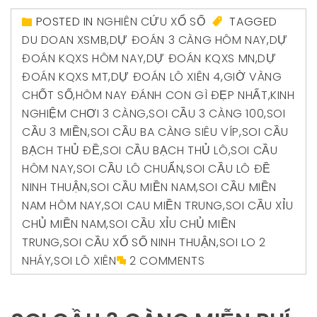
POSTED IN
NGHIÊN CỨU XỔ SỐ
TAGGED
DU DOAN XSMB
,
DỰ ĐOÁN 3 CÀNG HÔM NAY
,
DỰ
ĐOÁN KQXS HÔM NAY
,
DỰ ĐOÁN KQXS MN
,
DỰ
ĐOÁN KQXS MT
,
DỰ ĐOÁN LÔ XIÊN 4
,
GIỜ VÀNG
CHỐT SỐ
,
HÔM NAY ĐÁNH CON GÌ ĐẸP NHẤT
,
KINH
NGHIỆM CHƠI 3 CÀNG
,
SOI CẦU 3 CÀNG 100
,
SOI
CẦU 3 MIỀN
,
SOI CẦU BA CÀNG SIÊU VÍP
,
SOI CẦU
BẠCH THỦ ĐỀ
,
SOI CẦU BẠCH THỦ LÔ
,
SOI CẦU
HÔM NAY
,
SOI CẦU LÔ CHUẨN
,
SOI CẦU LÔ ĐỀ
NINH THUẬN
,
SOI CẦU MIỀN NAM
,
SOI CẦU MIỀN
NAM HÔM NAY
,
SOI CAU MIỀN TRUNG
,
SOI CẦU XỈU
CHỦ MIỀN NAM
,
SOI CẦU XỈU CHỦ MIỀN
TRUNG
,
SOI CẦU XỔ SỐ NINH THUẬN
,
SOI LO 2
NHÁY
,
SOI LÔ XIÊN
2 COMMENTS