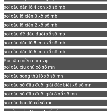
soi cầu dàn lô 4 con xổ số mb
soi cầu lô xiên 3 xổ số mb
soi cầu lô xiên 2 xổ số mb
soi cầu đề đầu đuôi xổ số mb
soi cầu dàn lô 8 con xổ số mb
soi cầu dàn lô 6 con xổ số mb
Soi cầu miền nam vip
soi cầu xíu chủ xổ số mn
soi cầu song thủ lô xổ số mn
soi cầu sớ đầu đuôi giải đặc biệt xổ số mn
soi cầu sớ đầu đuôi giải 8 xổ số mn
soi cầu bao lô xổ số mn