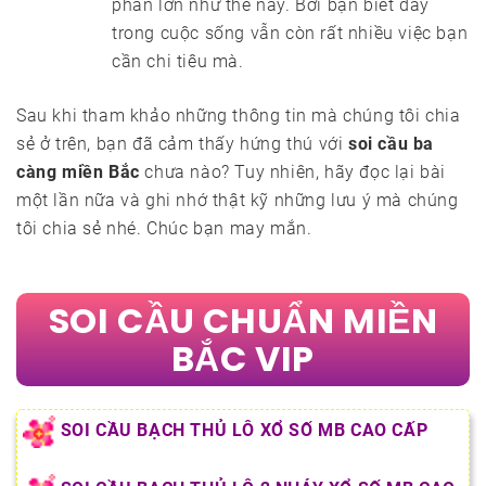
phần lớn như thế này. Bởi bạn biết đấy
trong cuộc sống vẫn còn rất nhiều việc bạn
cần chi tiêu mà.
Sau khi tham khảo những thông tin mà chúng tôi chia
sẻ ở trên, bạn đã cảm thấy hứng thú với
soi cầu ba
càng miền Bắc
chưa nào? Tuy nhiên, hãy đọc lại bài
một lần nữa và ghi nhớ thật kỹ những lưu ý mà chúng
tôi chia sẻ nhé. Chúc bạn may mắn.
SOI CẦU CHUẨN MIỀN
BẮC VIP
SOI CẦU BẠCH THỦ LÔ XỔ SỐ MB CAO CẤP