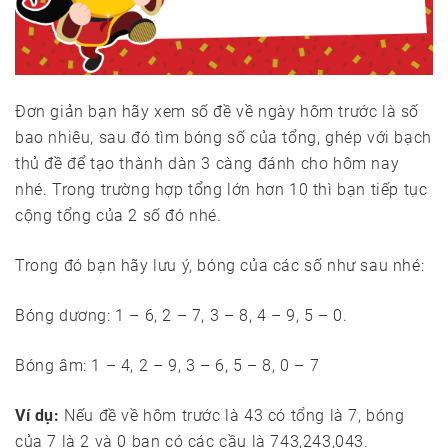
Đơn giản bạn hãy xem số đề về ngày hôm trước là số
bao nhiêu, sau đó tìm bóng số của tổng, ghép với bạch
thủ đề để tạo thành dàn 3 càng đánh cho hôm nay
nhé. Trong trường hợp tổng lớn hơn 10 thì bạn tiếp tục
cộng tổng của 2 số đó nhé.
Trong đó bạn hãy lưu ý, bóng của các số như sau nhé:
Bóng dương: 1 – 6, 2 – 7, 3 – 8, 4 – 9, 5 – 0.
Bóng âm: 1 – 4, 2 – 9, 3 – 6, 5 – 8, 0 – 7
Ví dụ:
Nếu đề về hôm trước là 43 có tổng là 7, bóng
của 7 là 2 và 0 bạn có các cầu là 743,243,043.