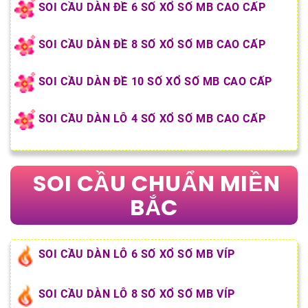
SOI CẦU DÀN ĐỀ 6 SỐ XỔ SỐ MB CAO CẤP
SOI CẦU DÀN ĐỀ 8 SỐ XỔ SỐ MB CAO CẤP
SOI CẦU DÀN ĐỀ 10 SỐ XỔ SỐ MB CAO CẤP
SOI CẦU DÀN LÔ 4 SỐ XỔ SỐ MB CAO CẤP
SOI CẦU CHUẨN MIỀN
BẮC
SOI CẦU DÀN LÔ 6 SỐ XỔ SỐ MB VÍP
SOI CẦU DÀN LÔ 8 SỐ XỔ SỐ MB VÍP