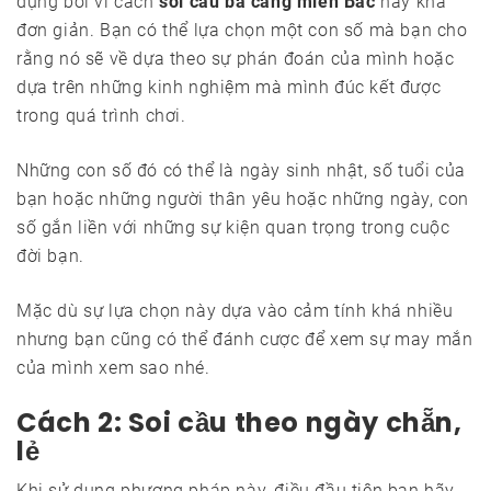
dụng bởi vì cách
soi cầu ba càng miền Bắc
này khá
đơn giản. Bạn có thể lựa chọn một con số mà bạn cho
rằng nó sẽ về dựa theo sự phán đoán của mình hoặc
dựa trên những kinh nghiệm mà mình đúc kết được
trong quá trình chơi.
Những con số đó có thể là ngày sinh nhật, số tuổi của
bạn hoặc những người thân yêu hoặc những ngày, con
số gắn liền với những sự kiện quan trọng trong cuộc
đời bạn.
Mặc dù sự lựa chọn này dựa vào cảm tính khá nhiều
nhưng bạn cũng có thể đánh cược để xem sự may mắn
của mình xem sao nhé.
Cách 2: Soi cầu theo ngày chẵn,
lẻ
Khi sử dụng phương pháp này, điều đầu tiên bạn hãy