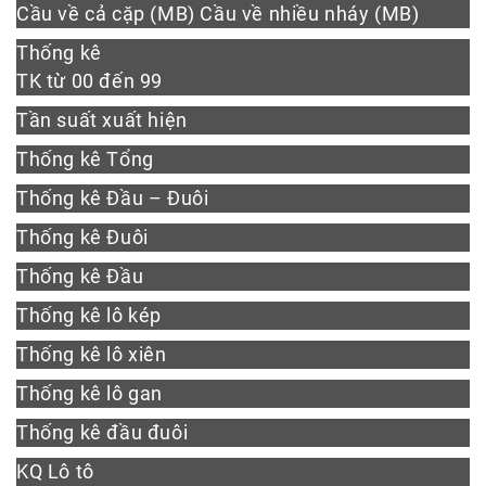
Cầu về cả cặp (MB) Cầu về nhiều nháy (MB)
Thống kê
TK từ 00 đến 99
Tần suất xuất hiện
Thống kê Tổng
Thống kê Đầu – Đuôi
Thống kê Đuôi
Thống kê Đầu
Thống kê lô kép
Thống kê lô xiên
Thống kê lô gan
Thống kê đầu đuôi
KQ Lô tô