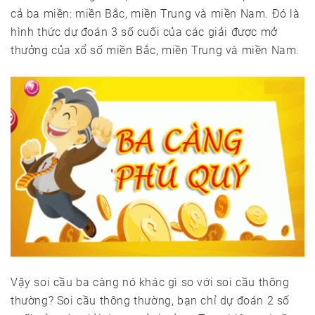
cả ba miền: miền Bắc, miền Trung và miền Nam. Đó là
hình thức dự đoán 3 số cuối của các giải được mở
thưởng của xổ số miền Bắc, miền Trung và miền Nam.
Vậy soi cầu ba càng nó khác gì so với soi cầu thông
thường? Soi cầu thông thường, bạn chỉ dự đoán 2 số