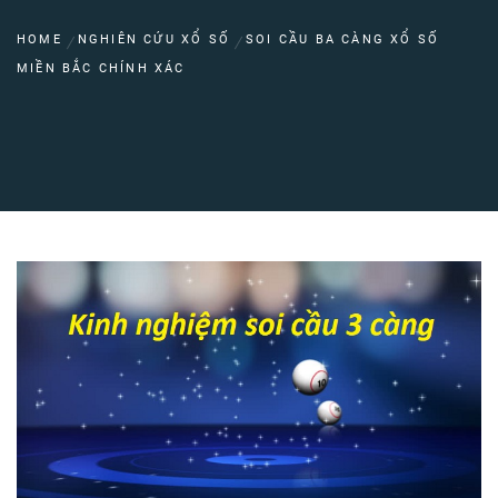
HOME
NGHIÊN CỨU XỔ SỐ
SOI CẦU BA CÀNG XỔ SỐ
MIỀN BẮC CHÍNH XÁC