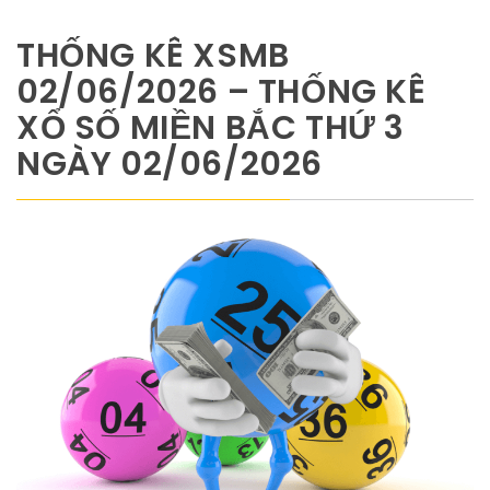
THỐNG KÊ XSMB
02/06/2026 – THỐNG KÊ
XỔ SỐ MIỀN BẮC THỨ 3
NGÀY 02/06/2026