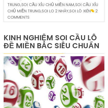
TRUNG
,
SOI CẦU XỈU CHỦ MIỀN NAM
,
SOI CẦU XỈU
CHỦ MIỀN TRUNG
,
SOI LO 2 NHÁY
,
SOI LÔ XIÊN
2
COMMENTS
KINH NGHIỆM SOI CẦU LÔ
ĐỀ MIỀN BẮC SIÊU CHUẨN