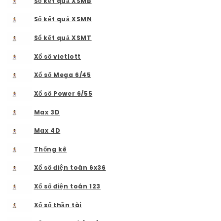
Sổ kết quả XSMB
Sổ kết quả XSMN
Sổ kết quả XSMT
Xổ số vietlott
Xổ số Mega 6/45
Xổ số Power 6/55
Max 3D
Max 4D
Thống kê
Xổ số điện toán 6x36
Xổ số điện toán 123
Xổ số thần tài