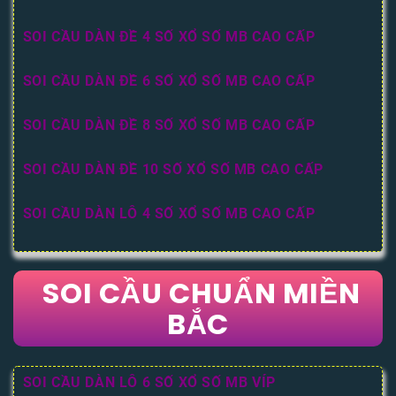
SOI CẦU DÀN ĐỀ 4 SỐ XỔ SỐ MB CAO CẤP
SOI CẦU DÀN ĐỀ 6 SỐ XỔ SỐ MB CAO CẤP
SOI CẦU DÀN ĐỀ 8 SỐ XỔ SỐ MB CAO CẤP
SOI CẦU DÀN ĐỀ 10 SỐ XỔ SỐ MB CAO CẤP
SOI CẦU DÀN LÔ 4 SỐ XỔ SỐ MB CAO CẤP
SOI CẦU CHUẨN MIỀN
BẮC
SOI CẦU DÀN LÔ 6 SỐ XỔ SỐ MB VÍP