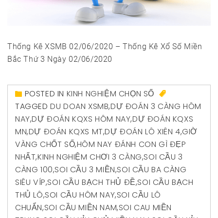
Thống Kê XSMB 02/06/2020 – Thống Kê Xổ Số Miền
Bắc Thứ 3 Ngày 02/06/2020
POSTED IN
KINH NGHIỆM CHỌN SỐ
TAGGED
DU DOAN XSMB
,
DỰ ĐOÁN 3 CÀNG HÔM
NAY
,
DỰ ĐOÁN KQXS HÔM NAY
,
DỰ ĐOÁN KQXS
MN
,
DỰ ĐOÁN KQXS MT
,
DỰ ĐOÁN LÔ XIÊN 4
,
GIỜ
VÀNG CHỐT SỐ
,
HÔM NAY ĐÁNH CON GÌ ĐẸP
NHẤT
,
KINH NGHIỆM CHƠI 3 CÀNG
,
SOI CẦU 3
CÀNG 100
,
SOI CẦU 3 MIỀN
,
SOI CẦU BA CÀNG
SIÊU VÍP
,
SOI CẦU BẠCH THỦ ĐỀ
,
SOI CẦU BẠCH
THỦ LÔ
,
SOI CẦU HÔM NAY
,
SOI CẦU LÔ
CHUẨN
,
SOI CẦU MIỀN NAM
,
SOI CAU MIỀN