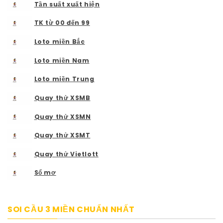
Tần suất xuất hiện
TK từ 00 đến 99
Loto miền Bắc
Loto miền Nam
Loto miền Trung
Quay thử XSMB
Quay thử XSMN
Quay thử XSMT
Quay thử Vietlott
Sổ mơ
SOI CẦU 3 MIỀN CHUẨN NHẤT