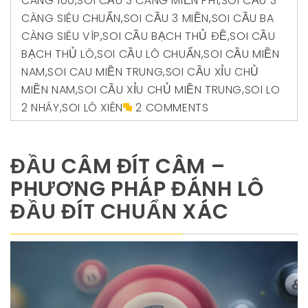
CÀNG 100
,
SOI CẦU 3 CÀNG MIỄN PHÍ
,
SOI CẦU 3
CÀNG SIÊU CHUẨN
,
SOI CẦU 3 MIỀN
,
SOI CẦU BA
CÀNG SIÊU VÍP
,
SOI CẦU BẠCH THỦ ĐỀ
,
SOI CẦU
BẠCH THỦ LÔ
,
SOI CẦU LÔ CHUẨN
,
SOI CẦU MIỀN
NAM
,
SOI CAU MIỀN TRUNG
,
SOI CẦU XỈU CHỦ
MIỀN NAM
,
SOI CẦU XỈU CHỦ MIỀN TRUNG
,
SOI LO
2 NHÁY
,
SOI LÔ XIÊN
2 COMMENTS
ĐẦU CÂM ĐÍT CÂM –
PHƯƠNG PHÁP ĐÁNH LÔ
ĐẦU ĐÍT CHUẨN XÁC