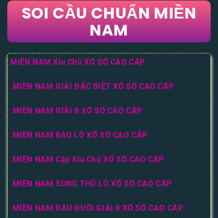
SOI CẦU CHUẨN MIỀN
NAM
MIỀN NAM Xỉu Chủ XỔ SỐ CAO CẤP
MIỀN NAM GIẢI ĐẶC BIỆT XỔ SỐ CAO CẤP
MIỀN NAM GIẢI 8 XỔ SỐ CAO CẤP
MIỀN NAM BAO LÔ XỔ SỐ CAO CẤP
MIỀN NAM Cặp Xỉu Chủ XỔ SỐ CAO CẤP
MIỀN NAM SONG THỦ LÔ XỔ SỐ CAO CẤP
MIỀN NAM ĐẦU ĐUÔI GIẢI 8 XỔ SỐ CAO CẤP