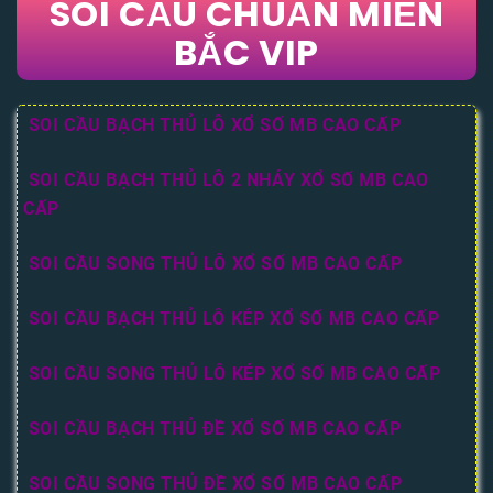
SOI CẦU CHUẨN MIỀN
BẮC VIP
SOI CẦU BẠCH THỦ LÔ XỔ SỐ MB CAO CẤP
SOI CẦU BẠCH THỦ LÔ 2 NHÁY XỔ SỐ MB CAO
CẤP
SOI CẦU SONG THỦ LÔ XỔ SỐ MB CAO CẤP
SOI CẦU BẠCH THỦ LÔ KÉP XỔ SỐ MB CAO CẤP
SOI CẦU SONG THỦ LÔ KÉP XỔ SỐ MB CAO CẤP
SOI CẦU BẠCH THỦ ĐỀ XỔ SỐ MB CAO CẤP
SOI CẦU SONG THỦ ĐỀ XỔ SỐ MB CAO CẤP