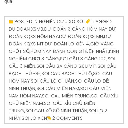
qua
POSTED IN
NGHIÊN CỨU XỔ SỐ
TAGGED
DU DOAN XSMB
,
DỰ ĐOÁN 3 CÀNG HÔM NAY
,
DỰ
ĐOÁN KQXS HÔM NAY
,
DỰ ĐOÁN KQXS MN
,
DỰ
ĐOÁN KQXS MT
,
DỰ ĐOÁN LÔ XIÊN 4
,
GIỜ VÀNG
CHỐT SỐ
,
HÔM NAY ĐÁNH CON GÌ ĐẸP NHẤT
,
KINH
NGHIỆM CHƠI 3 CÀNG
,
SOI CẦU 3 CÀNG 100
,
SOI
CẦU 3 MIỀN
,
SOI CẦU BA CÀNG SIÊU VÍP
,
SOI CẦU
BẠCH THỦ ĐỀ
,
SOI CẦU BẠCH THỦ LÔ
,
SOI CẦU
HÔM NAY
,
SOI CẦU LÔ CHUẨN
,
SOI CẦU LÔ ĐỀ
NINH THUẬN
,
SOI CẦU MIỀN NAM
,
SOI CẦU MIỀN
NAM HÔM NAY
,
SOI CAU MIỀN TRUNG
,
SOI CẦU XỈU
CHỦ MIỀN NAM
,
SOI CẦU XỈU CHỦ MIỀN
TRUNG
,
SOI CẦU XỔ SỐ NINH THUẬN
,
SOI LO 2
NHÁY
,
SOI LÔ XIÊN
2 COMMENTS