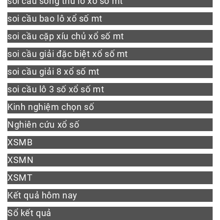
soi cầu song thủ lô xổ số mt
soi cầu bao lô xổ số mt
soi cầu cặp xíu chủ xổ số mt
soi cầu giải đặc biệt xổ số mt
soi cầu giải 8 xổ số mt
soi cầu lô 3 số xổ số mt
Kinh nghiệm chọn số
Nghiên cứu xổ số
XSMB
XSMN
XSMT
Kết quả hôm nay
Sổ kết quả