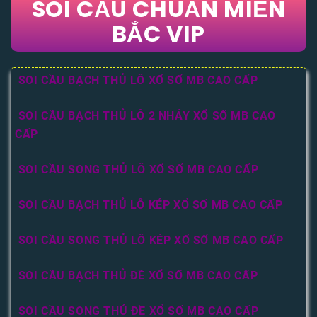
SOI CẦU CHUẨN MIỀN
BẮC VIP
SOI CẦU BẠCH THỦ LÔ XỔ SỐ MB CAO CẤP
SOI CẦU BẠCH THỦ LÔ 2 NHÁY XỔ SỐ MB CAO
CẤP
SOI CẦU SONG THỦ LÔ XỔ SỐ MB CAO CẤP
SOI CẦU BẠCH THỦ LÔ KÉP XỔ SỐ MB CAO CẤP
SOI CẦU SONG THỦ LÔ KÉP XỔ SỐ MB CAO CẤP
SOI CẦU BẠCH THỦ ĐỀ XỔ SỐ MB CAO CẤP
SOI CẦU SONG THỦ ĐỀ XỔ SỐ MB CAO CẤP