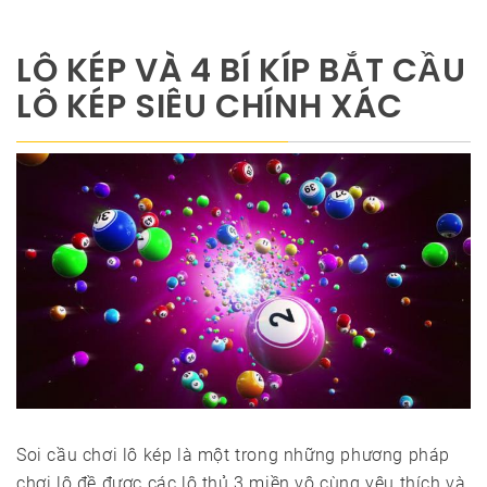
LÔ KÉP VÀ 4 BÍ KÍP BẮT CẦU
LÔ KÉP SIÊU CHÍNH XÁC
Soi cầu chơi lô kép là một trong những phương pháp
chơi lô đề được các lô thủ 3 miền vô cùng yêu thích và