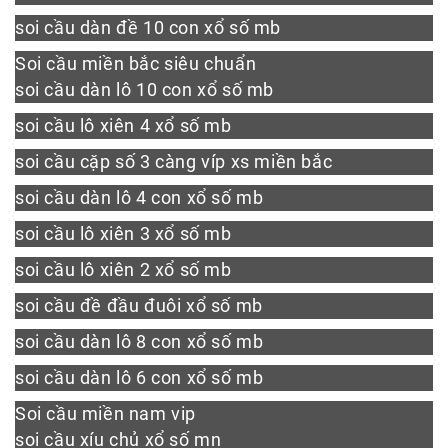
soi cầu dàn đề 10 con xổ số mb
Soi cầu miền bắc siêu chuẩn
soi cầu dàn lô 10 con xổ số mb
soi cầu lô xiên 4 xổ số mb
soi cầu cặp số 3 càng víp xs miền bắc
soi cầu dàn lô 4 con xổ số mb
soi cầu lô xiên 3 xổ số mb
soi cầu lô xiên 2 xổ số mb
soi cầu đề đầu đuôi xổ số mb
soi cầu dàn lô 8 con xổ số mb
soi cầu dàn lô 6 con xổ số mb
Soi cầu miền nam vip
soi cầu xíu chủ xổ số mn