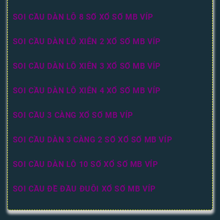
SOI CẦU DÀN LÔ 8 SỐ XỔ SỐ MB VÍP
SOI CẦU DÀN LÔ XIÊN 2 XỔ SỐ MB VÍP
SOI CẦU DÀN LÔ XIÊN 3 XỔ SỐ MB VÍP
SOI CẦU DÀN LÔ XIÊN 4 XỔ SỐ MB VÍP
SOI CẦU 3 CÀNG XỔ SỐ MB VÍP
SOI CẦU DÀN 3 CÀNG 2 SỐ XỔ SỐ MB VÍP
SOI CẦU DÀN LÔ 10 SỐ XỔ SỐ MB VÍP
SOI CẦU ĐỀ ĐẦU ĐUÔI XỔ SỐ MB VÍP