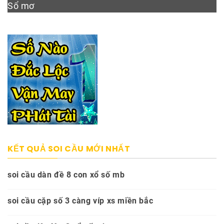
Sổ mơ
KẾT QUẢ SOI CẦU MỚI NHẤT
soi cầu dàn đề 8 con xổ số mb
soi cầu cặp số 3 càng víp xs miền bắc