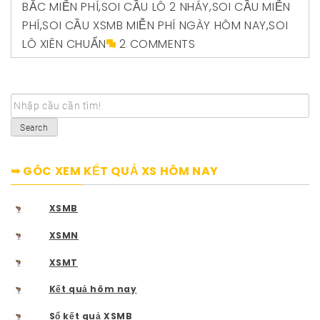
BẮC MIỄN PHÍ
,
SOI CẦU LÔ 2 NHÁY
,
SOI CẦU MIỄN
PHÍ
,
SOI CẦU XSMB MIỄN PHÍ NGÀY HÔM NAY
,
SOI
LÔ XIÊN CHUẨN
2 COMMENTS
Search
➥ GÓC XEM KẾT QUẢ XS HÔM NAY
XSMB
XSMN
XSMT
Kết quả hôm nay
Sổ kết quả XSMB