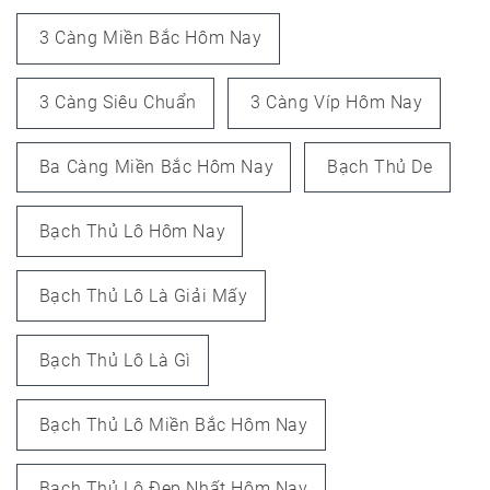
3 Càng Miền Bắc Hôm Nay
3 Càng Siêu Chuẩn
3 Càng Víp Hôm Nay
Ba Càng Miền Bắc Hôm Nay
Bạch Thủ De
Bạch Thủ Lô Hôm Nay
Bạch Thủ Lô Là Giải Mấy
Bạch Thủ Lô Là Gì
Bạch Thủ Lô Miền Bắc Hôm Nay
Bạch Thủ Lô Đẹp Nhất Hôm Nay