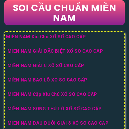
SOI CẦU CHUẨN MIỀN
NAM
MIỀN NAM Xỉu Chủ XỔ SỐ CAO CẤP
MIỀN NAM GIẢI ĐẶC BIỆT XỔ SỐ CAO CẤP
MIỀN NAM GIẢI 8 XỔ SỐ CAO CẤP
MIỀN NAM BAO LÔ XỔ SỐ CAO CẤP
MIỀN NAM Cặp Xỉu Chủ XỔ SỐ CAO CẤP
MIỀN NAM SONG THỦ LÔ XỔ SỐ CAO CẤP
MIỀN NAM ĐẦU ĐUÔI GIẢI 8 XỔ SỐ CAO CẤP