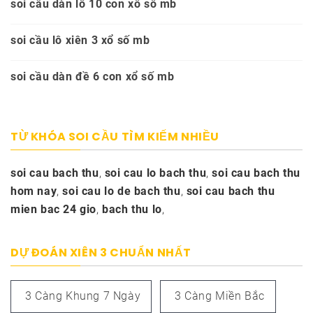
soi cầu dàn lô 10 con xổ số mb
soi cầu lô xiên 3 xổ số mb
soi cầu dàn đề 6 con xổ số mb
TỪ KHÓA SOI CẦU TÌM KIẾM NHIỀU
soi cau bach thu
,
soi cau lo bach thu
,
soi cau bach thu
hom nay
,
soi cau lo de bach thu
,
soi cau bach thu
mien bac 24 gio
,
bach thu lo
,
DỰ ĐOÁN XIÊN 3 CHUẨN NHẤT
3 Càng Khung 7 Ngày
3 Càng Miền Bắc