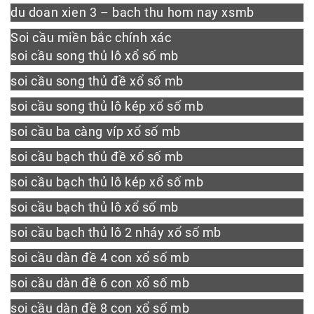
du doan xien 3 – bach thu hom nay xsmb
Soi cầu miền bắc chính xác
soi cầu song thủ lô xổ số mb
soi cầu song thủ đề xổ số mb
soi cầu song thủ lô kép xổ số mb
soi cầu ba càng víp xổ số mb
soi cầu bạch thủ đề xổ số mb
soi cầu bạch thủ lô kép xổ số mb
soi cầu bạch thủ lô xổ số mb
soi cầu bạch thủ lô 2 nháy xổ số mb
soi cầu dàn đề 4 con xổ số mb
soi cầu dàn đề 6 con xổ số mb
soi cầu dàn đề 8 con xổ số mb