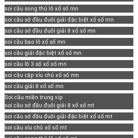
soi cầu song thủ lô xổ số mn
soi cầu sớ đầu đuôi giải đặc biệt xổ số mn
soi cầu sớ đầu đuôi giải 8 xổ số mn
soi cầu bao lô xổ số mn
soi cầu giải đặc biệt xổ số mn
soi cầu lô 3 số xổ số mn
soi cầu cặp xíu chủ xổ số mn
soi cầu giải 8 xổ số mn
Soi cầu miền trung vip
soi cầu sớ đầu đuôi giải 8 xổ số mt
soi cầu sớ đầu đuôi giải đặc biệt xổ số mt
soi cầu xíu chủ xổ số mt