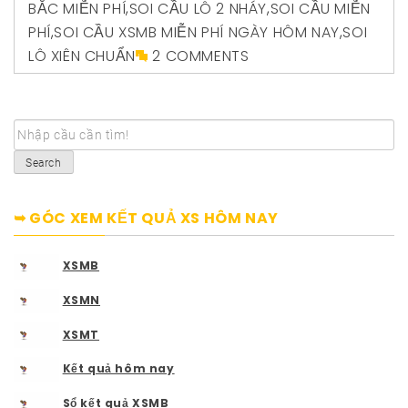
BẮC MIỄN PHÍ
,
SOI CẦU LÔ 2 NHÁY
,
SOI CẦU MIỄN
PHÍ
,
SOI CẦU XSMB MIỄN PHÍ NGÀY HÔM NAY
,
SOI
LÔ XIÊN CHUẨN
2 COMMENTS
Search
➥ GÓC XEM KẾT QUẢ XS HÔM NAY
XSMB
XSMN
XSMT
Kết quả hôm nay
Sổ kết quả XSMB