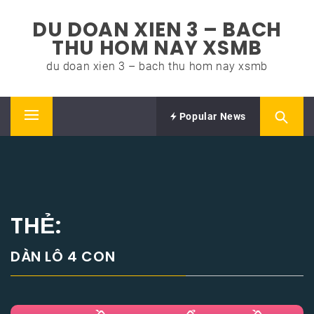
Skip
DU DOAN XIEN 3 – BACH
to
THU HOM NAY XSMB
content
du doan xien 3 – bach thu hom nay xsmb
Popular News
Primary
Menu
THẺ:
DÀN LÔ 4 CON