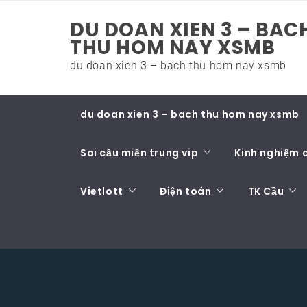
Skip
DU DOAN XIEN 3 – BAC
to
THU HOM NAY XSMB
content
du doan xien 3 – bach thu hom nay xsmb
du doan xien 3 – bach thu hom nay xsmb
Soi cầu miền trung vip
Kinh nghiệm 
Vietlott
Điện toán
TK Cầu