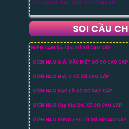
SOI CẦU ĐỀ ĐẦU ĐUÔI XỔ SỐ MB VÍP
SOI CẦU C
MIỀN NAM Xỉu Chủ XỔ SỐ CAO CẤP
MIỀN NAM GIẢI ĐẶC BIỆT XỔ SỐ CAO CẤP
MIỀN NAM GIẢI 8 XỔ SỐ CAO CẤP
MIỀN NAM BAO LÔ XỔ SỐ CAO CẤP
MIỀN NAM Cặp Xỉu Chủ XỔ SỐ CAO CẤP
MIỀN NAM SONG THỦ LÔ XỔ SỐ CAO CẤP