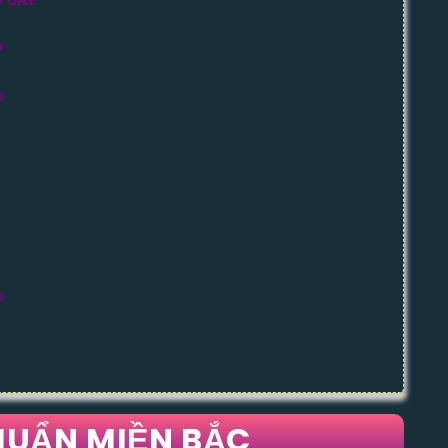
P
P
P
HUẨN MIỀN BẮC