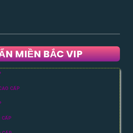
ẨN MIỀN BẮC VIP
P
 CAO CẤP
P
O CẤP
O CẤP