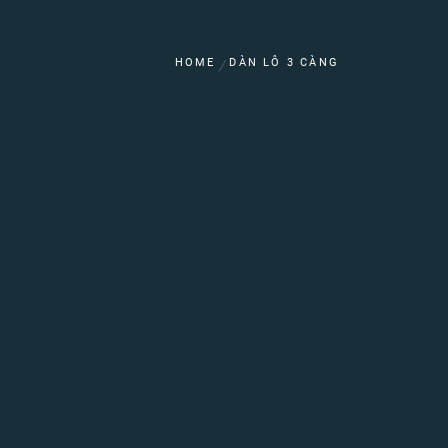
HOME
DÀN LÔ 3 CÀNG