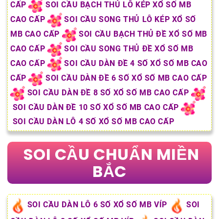
CẤP
SOI CẦU BẠCH THỦ LÔ KÉP XỔ SỐ MB
CAO CẤP
SOI CẦU SONG THỦ LÔ KÉP XỔ SỐ
MB CAO CẤP
SOI CẦU BẠCH THỦ ĐỀ XỔ SỐ MB
CAO CẤP
SOI CẦU SONG THỦ ĐỀ XỔ SỐ MB
CAO CẤP
SOI CẦU DÀN ĐỀ 4 SỐ XỔ SỐ MB CAO
CẤP
SOI CẦU DÀN ĐỀ 6 SỐ XỔ SỐ MB CAO CẤP
SOI CẦU DÀN ĐỀ 8 SỐ XỔ SỐ MB CAO CẤP
SOI CẦU DÀN ĐỀ 10 SỐ XỔ SỐ MB CAO CẤP
SOI CẦU DÀN LÔ 4 SỐ XỔ SỐ MB CAO CẤP
SOI CẦU CHUẨN MIỀN
BẮC
SOI CẦU DÀN LÔ 6 SỐ XỔ SỐ MB VÍP
SOI