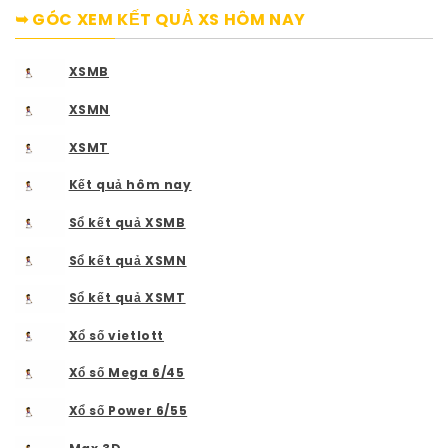
➥ GÓC XEM KẾT QUẢ XS HÔM NAY
XSMB
XSMN
XSMT
Kết quả hôm nay
Sổ kết quả XSMB
Sổ kết quả XSMN
Sổ kết quả XSMT
Xổ số vietlott
Xổ số Mega 6/45
Xổ số Power 6/55