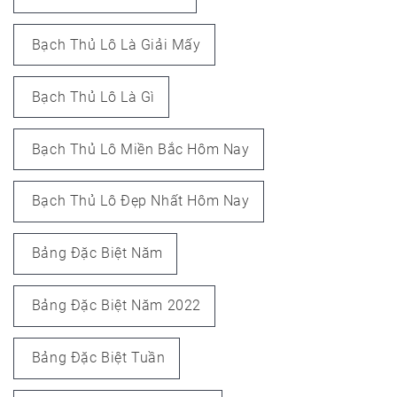
Bạch Thủ Lô Là Giải Mấy
Bạch Thủ Lô Là Gì
Bạch Thủ Lô Miền Bắc Hôm Nay
Bạch Thủ Lô Đẹp Nhất Hôm Nay
Bảng Đặc Biệt Năm
Bảng Đặc Biệt Năm 2022
Bảng Đặc Biệt Tuần