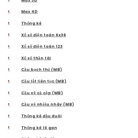
Max 3D
Max 4D
Thống kê
Xổ số điện toán 6x36
Xổ số điện toán 123
Xổ số thần tài
Cầu bạch thủ (MB)
Cầu lật liên tục (MB)
Cầu về cả cặp (MB)
Cầu về nhiều nháy (MB)
Thống kê đầu đuôi
Thống kê lô gan