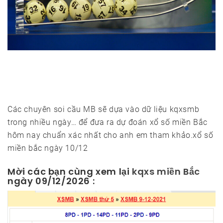
Các chuyên soi cầu MB sẽ dựa vào dữ liệu kqxsmb
trong nhiều ngày… để đưa ra dự đoán xổ số miền Bắc
hôm nay chuẩn xác nhất cho anh em tham khảo.xổ số
miền bắc ngày 10/12
Mời các bạn cùng xem lại
kqxs miền Bắc
ngày 09/12/2026 :