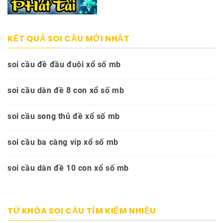
KẾT QUẢ SOI CẦU MỚI NHẤT
soi cầu đề đầu đuôi xổ số mb
soi cầu dàn đề 8 con xổ số mb
soi cầu song thủ đề xổ số mb
soi cầu ba càng víp xổ số mb
soi cầu dàn đề 10 con xổ số mb
TỪ KHÓA SOI CẦU TÌM KIẾM NHIỀU