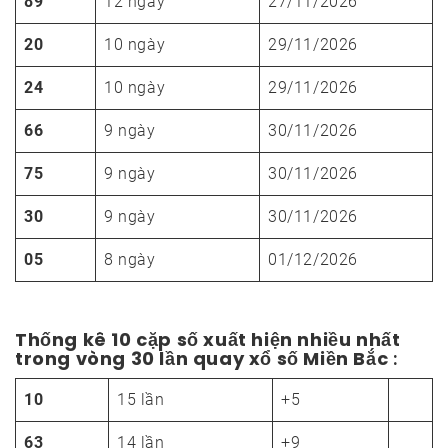
89
12 ngày
27/11/2026
20
10 ngày
29/11/2026
24
10 ngày
29/11/2026
66
9 ngày
30/11/2026
75
9 ngày
30/11/2026
30
9 ngày
30/11/2026
05
8 ngày
01/12/2026
Thống kê 10 cặp số xuất hiện nhiều nhất
trong vòng 30 lần quay xổ số Miền Bắc
:
10
15 lần
+5
63
14 lần
+9