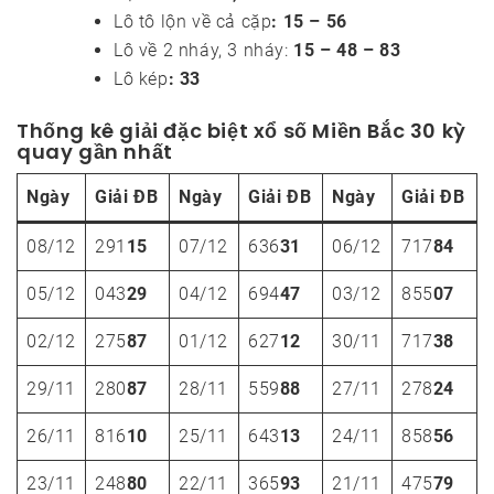
Lô tô lộn về cả cặp
: 15 – 56
Lô về 2 nháy, 3 nháy:
15 – 48 – 83
Lô kép
: 33
Thống kê giải đặc biệt xổ số Miền Bắc 30 kỳ
quay gần nhất
Ngày
Giải ĐB
Ngày
Giải ĐB
Ngày
Giải ĐB
08/12
291
15
07/12
636
31
06/12
717
84
05/12
043
29
04/12
694
47
03/12
855
07
02/12
275
87
01/12
627
12
30/11
717
38
29/11
280
87
28/11
559
88
27/11
278
24
26/11
816
10
25/11
643
13
24/11
858
56
23/11
248
80
22/11
365
93
21/11
475
79