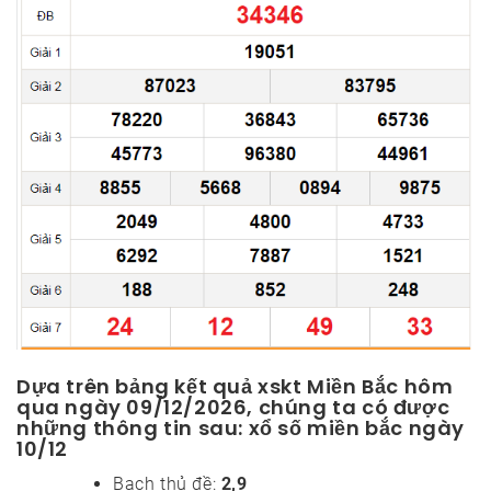
Dựa trên bảng kết quả xskt Miền Bắc hôm
qua ngày 09/12/2026, chúng ta có được
những thông tin sau: xổ số miền bắc ngày
10/12
Bạch thủ đề:
2,9