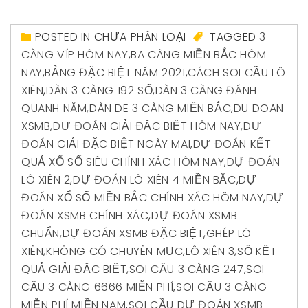
POSTED IN CHƯA PHÂN LOẠI
TAGGED
3
CÀNG VÍP HÔM NAY
,
BA CÀNG MIỀN BẮC HÔM
NAY
,
BẢNG ĐẶC BIỆT NĂM 2021
,
CÁCH SOI CẦU LÔ
XIÊN
,
DÀN 3 CÀNG 192 SỐ
,
DÀN 3 CÀNG ĐÁNH
QUANH NĂM
,
DÀN DE 3 CÀNG MIỀN BẮC
,
DU DOAN
XSMB
,
DỰ ĐOÁN GIẢI ĐẶC BIỆT HÔM NAY
,
DỰ
ĐOÁN GIẢI ĐẶC BIỆT NGÀY MAI
,
DỰ ĐOÁN KẾT
QUẢ XỔ SỐ SIÊU CHÍNH XÁC HÔM NAY
,
DỰ ĐOÁN
LÔ XIÊN 2
,
DỰ ĐOÁN LÔ XIÊN 4 MIỀN BẮC
,
DỰ
ĐOÁN XỔ SỐ MIỀN BẮC CHÍNH XÁC HÔM NAY
,
DỰ
ĐOÁN XSMB CHÍNH XÁC
,
DỰ ĐOÁN XSMB
CHUẨN
,
DỰ ĐOÁN XSMB ĐẶC BIỆT
,
GHÉP LÔ
XIÊN
,
KHÔNG CÓ CHUYÊN MỤC
,
LÔ XIÊN 3
,
SỐ KẾT
QUẢ GIẢI ĐẶC BIỆT
,
SOI CẦU 3 CÀNG 247
,
SOI
CẦU 3 CÀNG 6666 MIỄN PHÍ
,
SOI CẦU 3 CÀNG
MIỄN PHÍ MIỀN NAM
,
SOI CẦU DỰ ĐOÁN XSMB