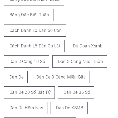
Bảng Đặc Biệt Tuần
Cách Đánh Lô Dàn 50 Con
Cách Đánh Lô Dàn Có Lãi
Du Doan Xsmb
Dàn 3 Càng 10 Số
Dàn 3 Càng Nuôi Tuần
Dàn De
Dàn De 3 Càng Miền Bắc
Dàn De 20 Số Bất Tử
Dàn De 35 Số
Dàn De Hôm Nay
Dàn De XSMB