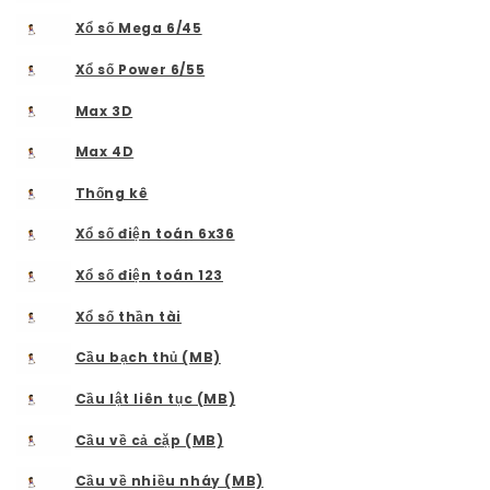
Xổ số Mega 6/45
Xổ số Power 6/55
Max 3D
Max 4D
Thống kê
Xổ số điện toán 6x36
Xổ số điện toán 123
Xổ số thần tài
Cầu bạch thủ (MB)
Cầu lật liên tục (MB)
Cầu về cả cặp (MB)
Cầu về nhiều nháy (MB)