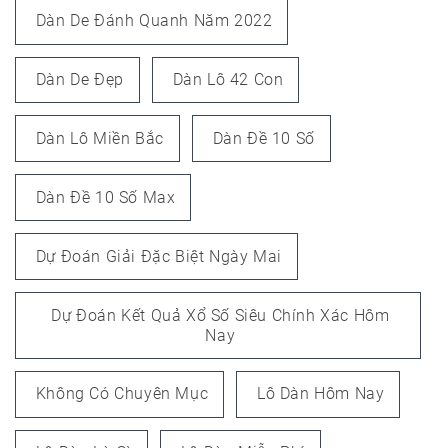
Dàn De Đánh Quanh Năm 2022
Dàn De Đẹp
Dàn Lô 42 Con
Dàn Lô Miền Bắc
Dàn Đề 10 Số
Dàn Đề 10 Số Max
Dự Đoán Giải Đặc Biệt Ngày Mai
Dự Đoán Kết Quả Xổ Số Siêu Chính Xác Hôm
Nay
Không Có Chuyên Mục
Lô Dàn Hôm Nay