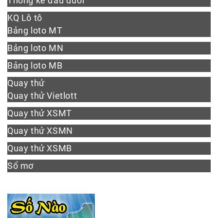
Thống kê đầu đuôi
KQ Lô tô
Bảng loto MT
Bảng loto MN
Bảng loto MB
Quay thử
Quay thử Vietlott
Quay thử XSMT
Quay thử XSMN
Quay thử XSMB
Sổ mơ