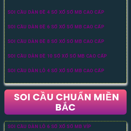
SOI CẦU DÀN ĐỀ 4 SỐ XỔ SỐ MB CAO CẤP
SOI CẦU DÀN ĐỀ 6 SỐ XỔ SỐ MB CAO CẤP
SOI CẦU DÀN ĐỀ 8 SỐ XỔ SỐ MB CAO CẤP
SOI CẦU DÀN ĐỀ 10 SỐ XỔ SỐ MB CAO CẤP
SOI CẦU DÀN LÔ 4 SỐ XỔ SỐ MB CAO CẤP
SOI CẦU CHUẨN MIỀN
BẮC
SOI CẦU DÀN LÔ 6 SỐ XỔ SỐ MB VÍP