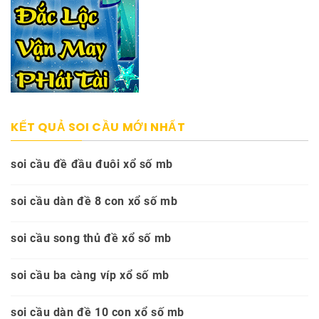
KẾT QUẢ SOI CẦU MỚI NHẤT
soi cầu đề đầu đuôi xổ số mb
soi cầu dàn đề 8 con xổ số mb
soi cầu song thủ đề xổ số mb
soi cầu ba càng víp xổ số mb
soi cầu dàn đề 10 con xổ số mb