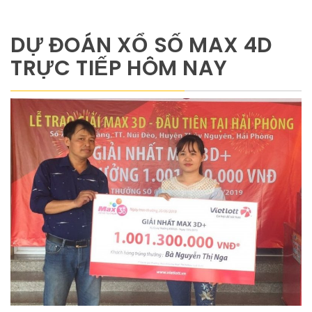
DỰ ĐOÁN XỔ SỐ MAX 4D
TRỰC TIẾP HÔM NAY