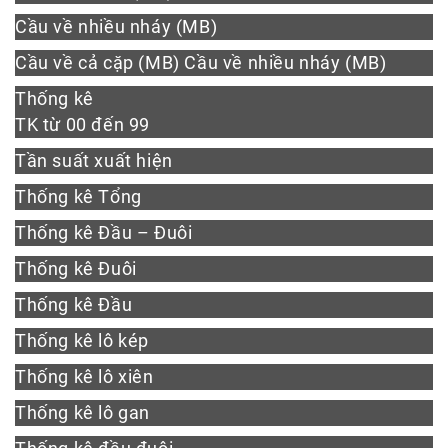
Cầu về nhiều nháy (MB)
Cầu về cả cặp (MB) Cầu về nhiều nháy (MB)
Thống kê
TK từ 00 đến 99
Tần suất xuất hiện
Thống kê Tổng
Thống kê Đầu – Đuôi
Thống kê Đuôi
Thống kê Đầu
Thống kê lô kép
Thống kê lô xiên
Thống kê lô gan