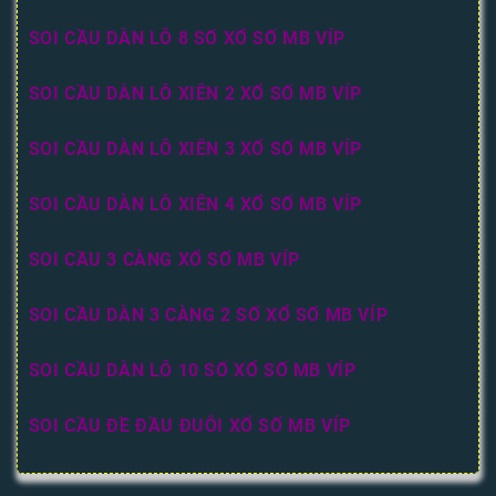
SOI CẦU DÀN LÔ 8 SỐ XỔ SỐ MB VÍP
SOI CẦU DÀN LÔ XIÊN 2 XỔ SỐ MB VÍP
SOI CẦU DÀN LÔ XIÊN 3 XỔ SỐ MB VÍP
SOI CẦU DÀN LÔ XIÊN 4 XỔ SỐ MB VÍP
SOI CẦU 3 CÀNG XỔ SỐ MB VÍP
SOI CẦU DÀN 3 CÀNG 2 SỐ XỔ SỐ MB VÍP
SOI CẦU DÀN LÔ 10 SỐ XỔ SỐ MB VÍP
SOI CẦU ĐỀ ĐẦU ĐUÔI XỔ SỐ MB VÍP