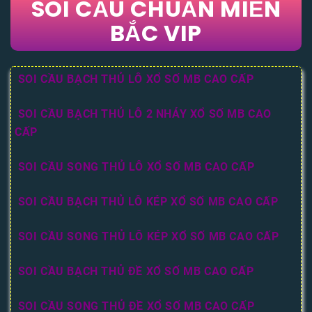
SOI CẦU CHUẨN MIỀN
BẮC VIP
SOI CẦU BẠCH THỦ LÔ XỔ SỐ MB CAO CẤP
SOI CẦU BẠCH THỦ LÔ 2 NHÁY XỔ SỐ MB CAO
CẤP
SOI CẦU SONG THỦ LÔ XỔ SỐ MB CAO CẤP
SOI CẦU BẠCH THỦ LÔ KÉP XỔ SỐ MB CAO CẤP
SOI CẦU SONG THỦ LÔ KÉP XỔ SỐ MB CAO CẤP
SOI CẦU BẠCH THỦ ĐỀ XỔ SỐ MB CAO CẤP
SOI CẦU SONG THỦ ĐỀ XỔ SỐ MB CAO CẤP