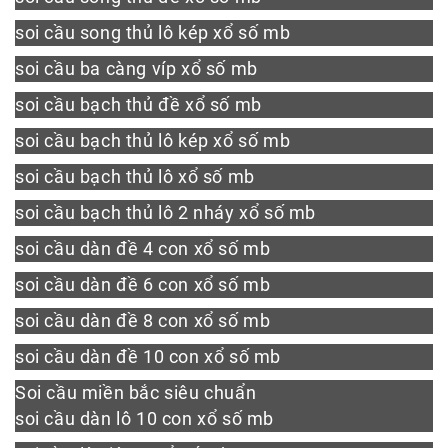
soi cầu song thủ lô kép xổ số mb
soi cầu ba càng víp xổ số mb
soi cầu bạch thủ đề xổ số mb
soi cầu bạch thủ lô kép xổ số mb
soi cầu bạch thủ lô xổ số mb
soi cầu bạch thủ lô 2 nháy xổ số mb
soi cầu dàn đề 4 con xổ số mb
soi cầu dàn đề 6 con xổ số mb
soi cầu dàn đề 8 con xổ số mb
soi cầu dàn đề 10 con xổ số mb
Soi cầu miền bắc siêu chuẩn
soi cầu dàn lô 10 con xổ số mb