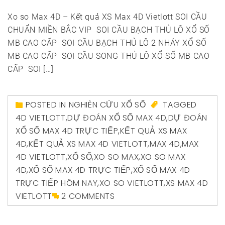
Xo so Max 4D – Kết quả XS Max 4D Vietlott SOI CẦU
CHUẨN MIỀN BẮC VIP SOI CẦU BẠCH THỦ LÔ XỔ SỐ
MB CAO CẤP SOI CẦU BẠCH THỦ LÔ 2 NHÁY XỔ SỐ
MB CAO CẤP SOI CẦU SONG THỦ LÔ XỔ SỐ MB CAO
CẤP SOI […]
POSTED IN
NGHIÊN CỨU XỔ SỐ
TAGGED
4D VIETLOTT
,
DỰ ĐOÁN XỔ SỐ MAX 4D
,
DỰ ĐOÁN
XỔ SỐ MAX 4D TRỰC TIẾP
,
KẾT QUẢ XS MAX
4D
,
KẾT QUẢ XS MAX 4D VIETLOTT
,
MAX 4D
,
MAX
4D VIETLOTT
,
XỔ SỐ
,
XO SO MAX
,
XO SO MAX
4D
,
XỔ SỐ MAX 4D TRỰC TIẾP
,
XỔ SỐ MAX 4D
TRỰC TIẾP HÔM NAY
,
XO SO VIETLOTT
,
XS MAX 4D
VIETLOTT
2 COMMENTS