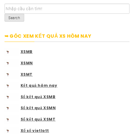
Search
➥ GÓC XEM KẾT QUẢ XS HÔM NAY
XSMB
XSMN
XSMT
Kết quả hôm nay
Sổ kết quả XSMB
Sổ kết quả XSMN
Sổ kết quả XSMT
Xổ số vietlott