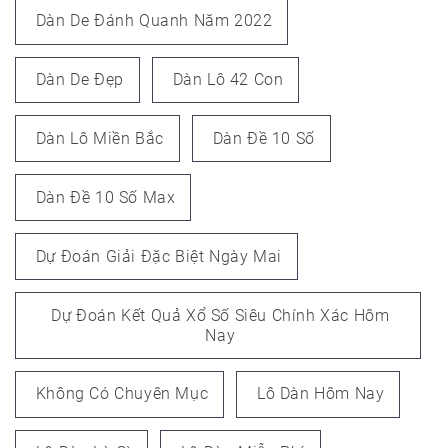
Dàn De Đánh Quanh Năm 2022
Dàn De Đẹp
Dàn Lô 42 Con
Dàn Lô Miền Bắc
Dàn Đề 10 Số
Dàn Đề 10 Số Max
Dự Đoán Giải Đặc Biệt Ngày Mai
Dự Đoán Kết Quả Xổ Số Siêu Chính Xác Hôm
Nay
Không Có Chuyên Mục
Lô Dàn Hôm Nay