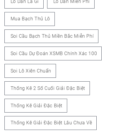
Lô Dàn Là Gì
Lô Dàn Miễn Phí
Mua Bạch Thủ Lô
Soi Cầu Bạch Thủ Miền Bắc Miễn Phí
Soi Cầu Dự Đoán XSMB Chính Xác 100
Soi Lô Xiên Chuẩn
Thống Kê 2 Số Cuối Giải Đặc Biệt
Thống Kê Giải Đặc Biệt
Thống Kê Giải Đặc Biệt Lâu Chưa Về