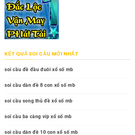
KẾT QUẢ SOI CẦU MỚI NHẤT
soi cầu đề đầu đuôi xổ số mb
soi cầu dàn đề 8 con xổ số mb
soi cầu song thủ đề xổ số mb
soi cầu ba càng víp xổ số mb
soi cầu dàn đề 10 con xổ số mb