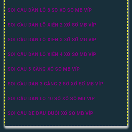
SOI CẦU DÀN LÔ 8 SỐ XỔ SỐ MB VÍP
SOI CẦU DÀN LÔ XIÊN 2 XỔ SỐ MB VÍP
SOI CẦU DÀN LÔ XIÊN 3 XỔ SỐ MB VÍP
SOI CẦU DÀN LÔ XIÊN 4 XỔ SỐ MB VÍP
SOI CẦU 3 CÀNG XỔ SỐ MB VÍP
SOI CẦU DÀN 3 CÀNG 2 SỐ XỔ SỐ MB VÍP
SOI CẦU DÀN LÔ 10 SỐ XỔ SỐ MB VÍP
SOI CẦU ĐỀ ĐẦU ĐUÔI XỔ SỐ MB VÍP