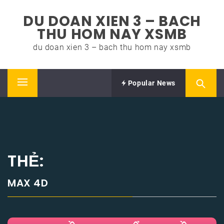
Skip
DU DOAN XIEN 3 – BACH
to
THU HOM NAY XSMB
content
du doan xien 3 – bach thu hom nay xsmb
Popular News
Primary
Menu
THẺ:
MAX 4D