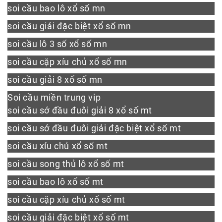
soi cầu bao lô xổ số mn
soi cầu giải đặc biệt xổ số mn
soi cầu lô 3 số xổ số mn
soi cầu cặp xíu chủ xổ số mn
soi cầu giải 8 xổ số mn
Soi cầu miền trung vip
soi cầu sớ đầu đuôi giải 8 xổ số mt
soi cầu sớ đầu đuôi giải đặc biệt xổ số mt
soi cầu xíu chủ xổ số mt
soi cầu song thủ lô xổ số mt
soi cầu bao lô xổ số mt
soi cầu cặp xíu chủ xổ số mt
soi cầu giải đặc biệt xổ số mt