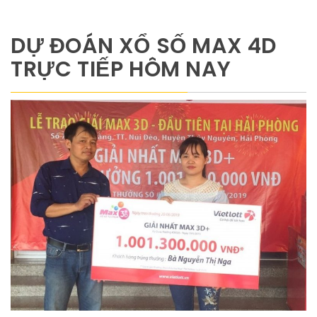
DỰ ĐOÁN XỔ SỐ MAX 4D
TRỰC TIẾP HÔM NAY