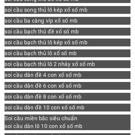
soi cầu song thủ lô kép xổ số mb
soi cầu ba càng víp xổ số mb
soi cầu bạch thủ đề xổ số mb
soi cầu bạch thủ lô kép xổ số mb
soi cầu bạch thủ lô xổ số mb
soi cầu bạch thủ lô 2 nháy xổ số mb
soi cầu dàn đề 4 con xổ số mb
soi cầu dàn đề 6 con xổ số mb
soi cầu dàn đề 8 con xổ số mb
soi cầu dàn đề 10 con xổ số mb
Soi cầu miền bắc siêu chuẩn
soi cầu dàn lô 10 con xổ số mb