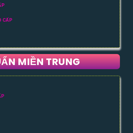
ẤP
O CẤP
UẨN MIỀN TRUNG
ẤP