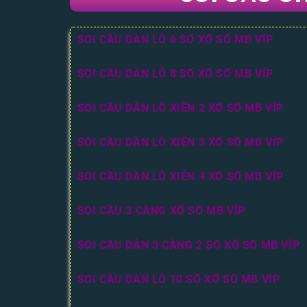
SOI CẦU DÀN LÔ 6 SỐ XỔ SỐ MB VÍP
SOI CẦU DÀN LÔ 8 SỐ XỔ SỐ MB VÍP
SOI CẦU DÀN LÔ XIÊN 2 XỔ SỐ MB VÍP
SOI CẦU DÀN LÔ XIÊN 3 XỔ SỐ MB VÍP
SOI CẦU DÀN LÔ XIÊN 4 XỔ SỐ MB VÍP
SOI CẦU 3 CÀNG XỔ SỐ MB VÍP
SOI CẦU DÀN 3 CÀNG 2 SỐ XỔ SỐ MB VÍP
SOI CẦU DÀN LÔ 10 SỐ XỔ SỐ MB VÍP