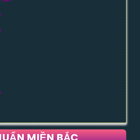
P
P
P
HUẨN MIỀN BẮC