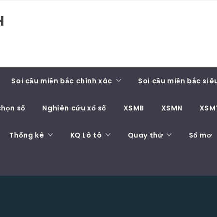
H
Soi cầu miền bắc chính xác
Soi cầu miền bắc siê
chọn số
Nghiên cứu xổ số
XSMB
XSMN
XSM
Thống kê
KQ Lô tô
Quay thử
Sổ mơ