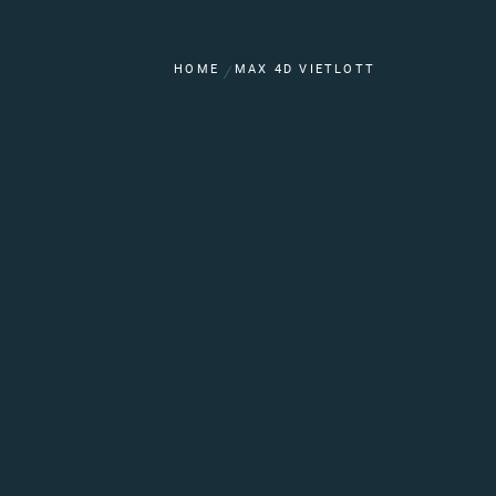
HOME
MAX 4D VIETLOTT