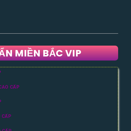
ẨN MIỀN BẮC VIP
P
 CAO CẤP
P
O CẤP
O CẤP