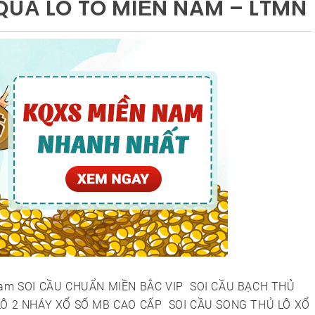
QUẢ LÔ TÔ MIỀN NAM – LTMN
ền nam SOI CẦU CHUẨN MIỀN BẮC VIP SOI CẦU BẠCH THỦ
LÔ 2 NHÁY XỔ SỐ MB CAO CẤP SOI CẦU SONG THỦ LÔ XỔ