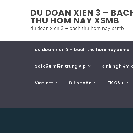
Skip
DU DOAN XIEN 3 – BAC
to
THU HOM NAY XSMB
content
du doan xien 3 – bach thu hom nay xsmb
du doan xien 3 – bach thu hom nay xsmb
Soi cầu miền trung vip
Kinh nghiệm 
Vietlott
Điện toán
TK Cầu