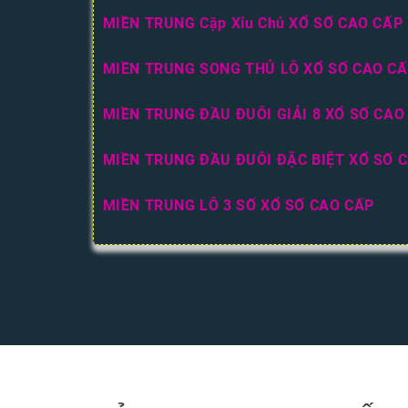
MIỀN TRUNG Cặp Xỉu Chủ XỔ SỐ CAO CẤP
MIỀN TRUNG SONG THỦ LÔ XỔ SỐ CAO C
MIỀN TRUNG ĐẦU ĐUÔI GIẢI 8 XỔ SỐ CAO
MIỀN TRUNG ĐẦU ĐUÔI ĐẶC BIỆT XỔ SỐ 
MIỀN TRUNG LÔ 3 SỐ XỔ SỐ CAO CẤP