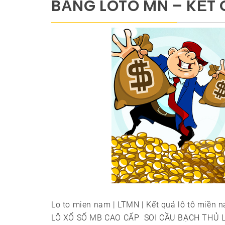
BẢNG LOTO MN – KẾT 
Lo to mien nam | LTMN | Kết quả lô tô mi
LÔ XỔ SỐ MB CAO CẤP SOI CẦU BẠCH THỦ 