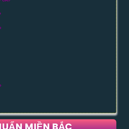
P
P
P
HUẨN MIỀN BẮC