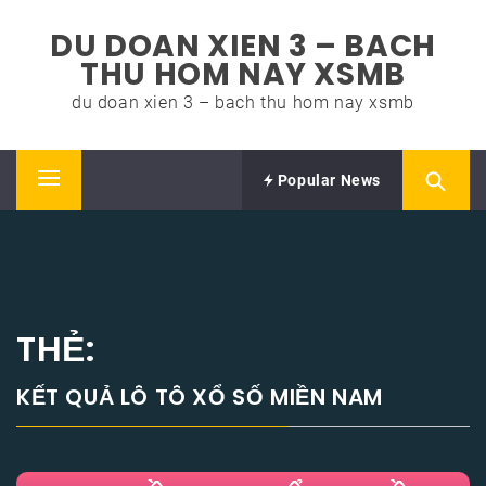
Skip
DU DOAN XIEN 3 – BACH
to
THU HOM NAY XSMB
content
du doan xien 3 – bach thu hom nay xsmb
Popular News
Primary
Menu
THẺ:
KẾT QUẢ LÔ TÔ XỔ SỐ MIỀN NAM