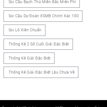
Soi Cầu Bạch Thủ Miền Bắc Miễn Phí
Soi Cầu Dự Đoán XSMB Chính Xác 100
Soi Lô Xiên Chuẩn
Thống Kê 2 Số Cuối Giải Đặc Biệt
Thống Kê Giải Đặc Biệt
Thống Kê Giải Đặc Biệt Lâu Chưa Về