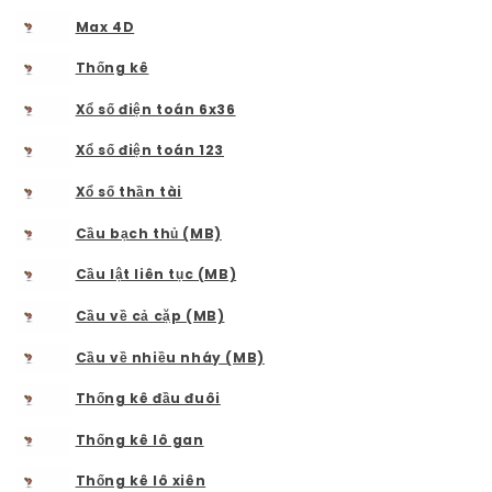
Max 4D
Thống kê
Xổ số điện toán 6x36
Xổ số điện toán 123
Xổ số thần tài
Cầu bạch thủ (MB)
Cầu lật liên tục (MB)
Cầu về cả cặp (MB)
Cầu về nhiều nháy (MB)
Thống kê đầu đuôi
Thống kê lô gan
Thống kê lô xiên