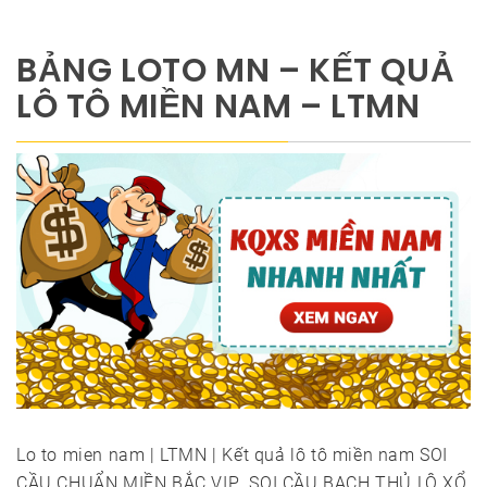
BẢNG LOTO MN – KẾT QUẢ
LÔ TÔ MIỀN NAM – LTMN
Lo to mien nam | LTMN | Kết quả lô tô miền nam SOI
CẦU CHUẨN MIỀN BẮC VIP SOI CẦU BẠCH THỦ LÔ XỔ