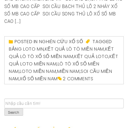
SỐ MB CAO CẤP SOI CẦU BẠCH THỦ LÔ 2 NHÁY XỔ
SỐ MB CAO CẤP SOI CẦU SONG THỦ LÔ XỔ SỐ MB
CAO […]
POSTED IN
NGHIÊN CỨU XỔ SỐ
TAGGED
BẢNG LOTO MN
,
KẾT QUẢ LÔ TÔ MIỀN NAM
,
KẾT
QUẢ LÔ TÔ XỔ SỐ MIỀN NAM
,
KẾT QUẢ LOTO
,
KẾT
QUẢ LOTO MIỀN NAM
,
LÔ TÔ XỔ SỐ MIỀN
NAM
,
LOTO MIỀN NAM
,
MIỀN NAM
,
SOI CẦU MIỀN
NAM
,
XỔ SỐ MIỀN NAM
2 COMMENTS
Search