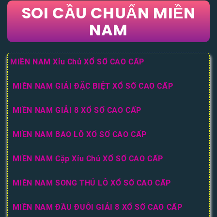
SOI CẦU CHUẨN MIỀN
NAM
MIỀN NAM Xỉu Chủ XỔ SỐ CAO CẤP
MIỀN NAM GIẢI ĐẶC BIỆT XỔ SỐ CAO CẤP
MIỀN NAM GIẢI 8 XỔ SỐ CAO CẤP
MIỀN NAM BAO LÔ XỔ SỐ CAO CẤP
MIỀN NAM Cặp Xỉu Chủ XỔ SỐ CAO CẤP
MIỀN NAM SONG THỦ LÔ XỔ SỐ CAO CẤP
MIỀN NAM ĐẦU ĐUÔI GIẢI 8 XỔ SỐ CAO CẤP