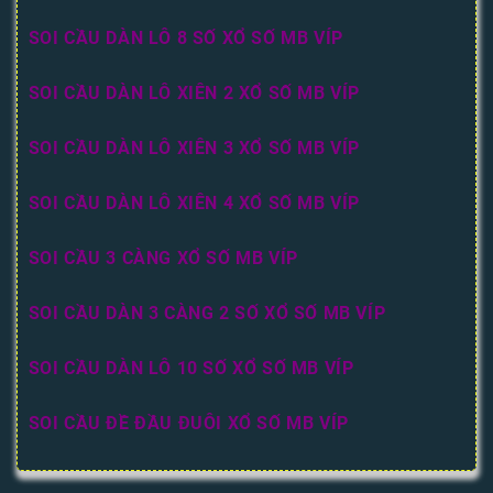
SOI CẦU DÀN LÔ 8 SỐ XỔ SỐ MB VÍP
SOI CẦU DÀN LÔ XIÊN 2 XỔ SỐ MB VÍP
SOI CẦU DÀN LÔ XIÊN 3 XỔ SỐ MB VÍP
SOI CẦU DÀN LÔ XIÊN 4 XỔ SỐ MB VÍP
SOI CẦU 3 CÀNG XỔ SỐ MB VÍP
SOI CẦU DÀN 3 CÀNG 2 SỐ XỔ SỐ MB VÍP
SOI CẦU DÀN LÔ 10 SỐ XỔ SỐ MB VÍP
SOI CẦU ĐỀ ĐẦU ĐUÔI XỔ SỐ MB VÍP