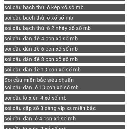
soi cầu bạch thủ lô kép xổ số mb
soi cầu bạch thủ lô xổ số mb
soi cầu bạch thủ lô 2 nháy xổ số mb
soi cầu dàn đề 4 con xổ số mb
soi cầu dàn đề 6 con xổ số mb
soi cầu dàn đề 8 con xổ số mb
soi cầu dàn đề 10 con xổ số mb
Soi cầu miền bắc siêu chuẩn
soi cầu dàn lô 10 con xổ số mb
soi cầu lô xiên 4 xổ số mb
soi cầu cặp số 3 càng víp xs miền bắc
soi cầu dàn lô 4 con xổ số mb
soi cầu lô xiên 3 xổ số mb