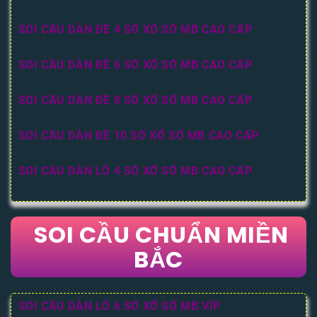
SOI CẦU DÀN ĐỀ 4 SỐ XỔ SỐ MB CAO CẤP
SOI CẦU DÀN ĐỀ 6 SỐ XỔ SỐ MB CAO CẤP
SOI CẦU DÀN ĐỀ 8 SỐ XỔ SỐ MB CAO CẤP
SOI CẦU DÀN ĐỀ 10 SỐ XỔ SỐ MB CAO CẤP
SOI CẦU DÀN LÔ 4 SỐ XỔ SỐ MB CAO CẤP
SOI CẦU CHUẨN MIỀN
BẮC
SOI CẦU DÀN LÔ 6 SỐ XỔ SỐ MB VÍP