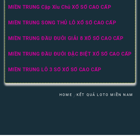
MIỀN TRUNG Cặp Xỉu Chủ XỔ SỐ CAO CẤP
MIỀN TRUNG SONG THỦ LÔ XỔ SỐ CAO CẤP
MIỀN TRUNG ĐẦU ĐUÔI GIẢI 8 XỔ SỐ CAO CẤP
MIỀN TRUNG ĐẦU ĐUÔI ĐẶC BIỆT XỔ SỐ CAO CẤP
MIỀN TRUNG LÔ 3 SỐ XỔ SỐ CAO CẤP
HOME
KẾT QUẢ LOTO MIỀN NAM