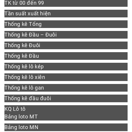
TK từ 00 đến 99
Tần suất xuất hiện
Thống kê Tổng
Thống kê Đầu – Đuôi
Thống kê Đuôi
Thống kê Đầu
Thống kê lô kép
Thống kê lô xiên
Thống kê lô gan
Thống kê đầu đuôi
KQ Lô tô
Bảng loto MT
Bảng loto MN