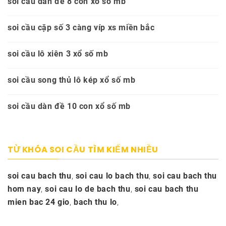
soi cầu dàn đề 8 con xổ số mb
soi cầu cặp số 3 càng víp xs miền bắc
soi cầu lô xiên 3 xổ số mb
soi cầu song thủ lô kép xổ số mb
soi cầu dàn đề 10 con xổ số mb
TỪ KHÓA SOI CẦU TÌM KIẾM NHIỀU
soi cau bach thu
,
soi cau lo bach thu
,
soi cau bach thu
hom nay
,
soi cau lo de bach thu
,
soi cau bach thu
mien bac 24 gio
,
bach thu lo
,