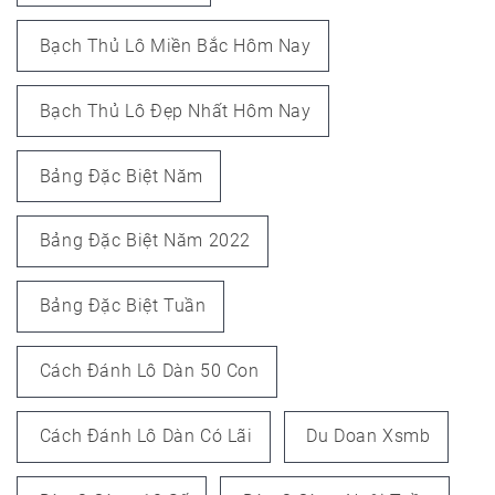
Bạch Thủ Lô Miền Bắc Hôm Nay
Bạch Thủ Lô Đẹp Nhất Hôm Nay
Bảng Đặc Biệt Năm
Bảng Đặc Biệt Năm 2022
Bảng Đặc Biệt Tuần
Cách Đánh Lô Dàn 50 Con
Cách Đánh Lô Dàn Có Lãi
Du Doan Xsmb