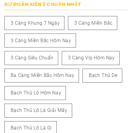
DỰ ĐOÁN XIÊN 3 CHUẨN NHẤT
3 Càng Khung 7 Ngày
3 Càng Miền Bắc
3 Càng Miền Bắc Hôm Nay
3 Càng Siêu Chuẩn
3 Càng Víp Hôm Nay
Ba Càng Miền Bắc Hôm Nay
Bạch Thủ De
Bạch Thủ Lô Hôm Nay
Bạch Thủ Lô Là Giải Mấy
Bạch Thủ Lô Là Gì