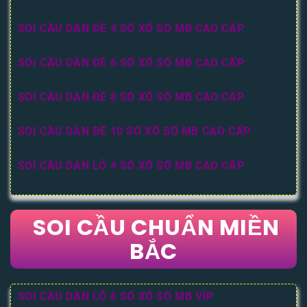
SOI CẦU DÀN ĐỀ 4 SỐ XỔ SỐ MB CAO CẤP
SOI CẦU DÀN ĐỀ 6 SỐ XỔ SỐ MB CAO CẤP
SOI CẦU DÀN ĐỀ 8 SỐ XỔ SỐ MB CAO CẤP
SOI CẦU DÀN ĐỀ 10 SỐ XỔ SỐ MB CAO CẤP
SOI CẦU DÀN LÔ 4 SỐ XỔ SỐ MB CAO CẤP
SOI CẦU CHUẨN MIỀN
BẮC
SOI CẦU DÀN LÔ 6 SỐ XỔ SỐ MB VÍP