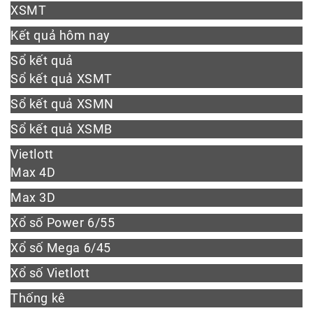
XSMT
Kết quả hôm nay
Sổ kết quả
Sổ kết quả XSMT
Sổ kết quả XSMN
Sổ kết quả XSMB
Vietlott
Max 4D
Max 3D
Xổ số Power 6/55
Xổ số Mega 6/45
Xổ số Vietlott
Thống kê