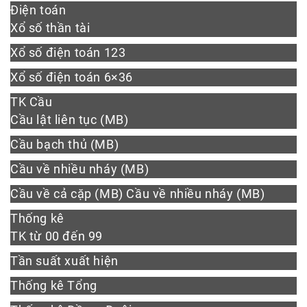
Điện toán
Xổ số thần tài
Xổ số điện toán 123
Xổ số điện toán 6×36
TK Cầu
Cầu lật liên tục (MB)
Cầu bạch thủ (MB)
Cầu về nhiều nháy (MB)
Cầu về cả cặp (MB) Cầu về nhiều nháy (MB)
Thống kê
TK từ 00 đến 99
Tần suất xuất hiện
Thống kê Tổng