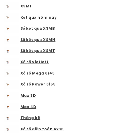
XSMT
Kết quả hôm nay
Sổ kết quả XSMB
Sổ kết quả XSMN
Sổ kết quả XSMT
Xổ số vietlott
Xổ số Mega 6/45
Xổ số Power 6/55
Max 3D
Max 4D
Thống kê
Xổ số điện toán 6x36