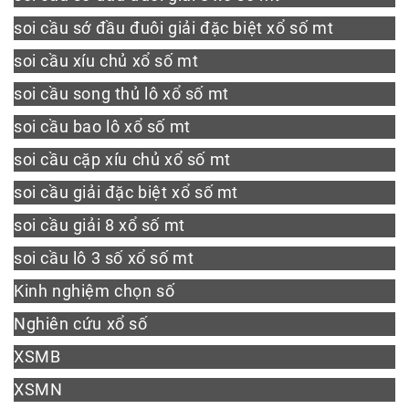
soi cầu sớ đầu đuôi giải đặc biệt xổ số mt
soi cầu xíu chủ xổ số mt
soi cầu song thủ lô xổ số mt
soi cầu bao lô xổ số mt
soi cầu cặp xíu chủ xổ số mt
soi cầu giải đặc biệt xổ số mt
soi cầu giải 8 xổ số mt
soi cầu lô 3 số xổ số mt
Kinh nghiệm chọn số
Nghiên cứu xổ số
XSMB
XSMN