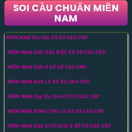
SOI CẦU CHUẨN MIỀN
NAM
MIỀN NAM Xỉu Chủ XỔ SỐ CAO CẤP
MIỀN NAM GIẢI ĐẶC BIỆT XỔ SỐ CAO CẤP
MIỀN NAM GIẢI 8 XỔ SỐ CAO CẤP
MIỀN NAM BAO LÔ XỔ SỐ CAO CẤP
MIỀN NAM Cặp Xỉu Chủ XỔ SỐ CAO CẤP
MIỀN NAM SONG THỦ LÔ XỔ SỐ CAO CẤP
MIỀN NAM ĐẦU ĐUÔI GIẢI 8 XỔ SỐ CAO CẤP