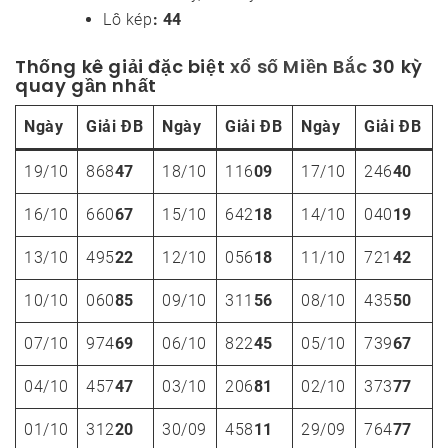
Lô kép
: 44
Thống kê giải đặc biệt
xổ số Miền Bắc
30 kỳ
quay gần nhất
Ngày
Giải ĐB
Ngày
Giải ĐB
Ngày
Giải ĐB
19/10
868
47
18/10
116
09
17/10
246
40
16/10
660
67
15/10
642
18
14/10
040
19
13/10
495
22
12/10
056
18
11/10
721
42
10/10
060
85
09/10
311
56
08/10
435
50
07/10
974
69
06/10
822
45
05/10
739
67
04/10
457
47
03/10
206
81
02/10
373
77
01/10
312
20
30/09
458
11
29/09
764
77