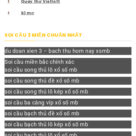
Quay thử Vietlott
Sổ mơ
SOI CẦU 3 MIỀN CHUẨN NHẤT
du doan xien 3 – bach thu hom nay xsmb
Soi cầu miền bắc chính xác
soi cầu song thủ lô xổ số mb
soi cầu song thủ đề xổ số mb
soi cầu song thủ lô kép xổ số mb
soi cầu ba càng víp xổ số mb
soi cầu bạch thủ đề xổ số mb
soi cầu bạch thủ lô kép xổ số mb
soi cầu bạch thủ lô xổ số mb