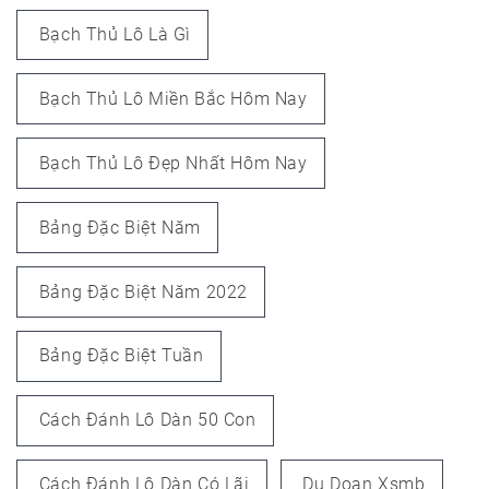
Bạch Thủ Lô Là Gì
Bạch Thủ Lô Miền Bắc Hôm Nay
Bạch Thủ Lô Đẹp Nhất Hôm Nay
Bảng Đặc Biệt Năm
Bảng Đặc Biệt Năm 2022
Bảng Đặc Biệt Tuần
Cách Đánh Lô Dàn 50 Con
Cách Đánh Lô Dàn Có Lãi
Du Doan Xsmb