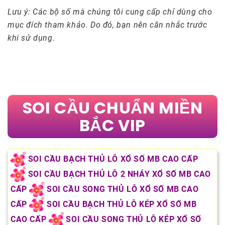
Lưu ý: Các bộ số mà chúng tôi cung cấp chỉ dùng cho
mục đích tham khảo. Do đó, bạn nên cân nhắc trước
khi sử dụng.
SOI CẦU CHUẨN MIỀN
BẮC VIP
SOI CẦU BẠCH THỦ LÔ XỔ SỐ MB CAO CẤP
SOI CẦU BẠCH THỦ LÔ 2 NHÁY XỔ SỐ MB CAO
CẤP
SOI CẦU SONG THỦ LÔ XỔ SỐ MB CAO
CẤP
SOI CẦU BẠCH THỦ LÔ KÉP XỔ SỐ MB
CAO CẤP
SOI CẦU SONG THỦ LÔ KÉP XỔ SỐ