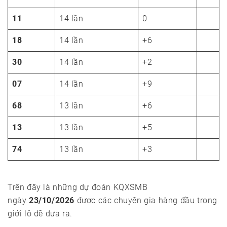
11
14 lần
0
18
14 lần
+6
30
14 lần
+2
07
14 lần
+9
68
13 lần
+6
13
13 lần
+5
74
13 lần
+3
Trên đây là những dự đoán KQXSMB
ngày
23/10/2026
được các chuyên gia hàng đầu trong
giới lô đề đưa ra.