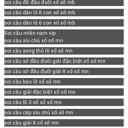
soi cầu đề đầu đuôi xổ số mb
soi cầu dàn lô 8 con xổ số mb
soi cầu dàn lô 6 con xổ số mb
Soi cầu miền nam vip
soi cầu xíu chủ xổ số mn
soi cầu song thủ lô xổ số mn
soi cầu sớ đầu đuôi giải đặc biệt xổ số mn
soi cầu sớ đầu đuôi giải 8 xổ số mn
soi cầu bao lô xổ số mn
soi cầu giải đặc biệt xổ số mn
soi cầu lô 3 số xổ số mn
soi cầu cặp xíu chủ xổ số mn
soi cầu giải 8 xổ số mn