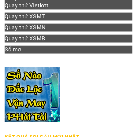
Quay thử Vietlott
Quay thử XSMT
Quay thử XSMN
Quay thử XSMB
Sổ mơ
KẾT QUẢ SOI CẦU MỚI NHẤT