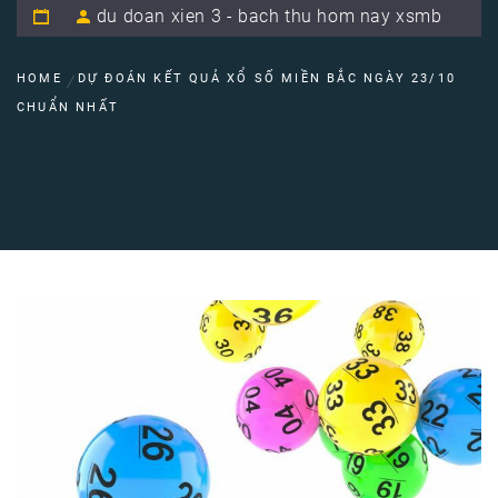
du doan xien 3 - bach thu hom nay xsmb
HOME
DỰ ĐOÁN KẾT QUẢ XỔ SỐ MIỀN BẮC NGÀY 23/10
CHUẨN NHẤT