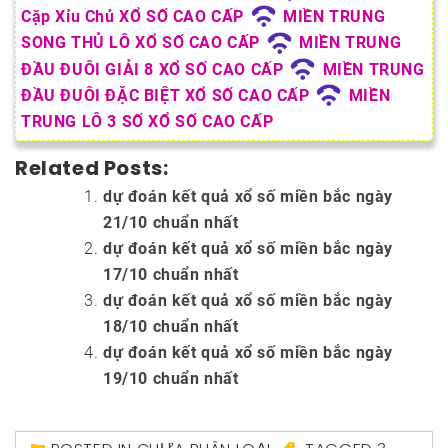
Cặp Xỉu Chủ XỔ SỐ CAO CẤP
MIỀN TRUNG
SONG THỦ LÔ XỔ SỐ CAO CẤP
MIỀN TRUNG
ĐẦU ĐUÔI GIẢI 8 XỔ SỐ CAO CẤP
MIỀN TRUNG
ĐẦU ĐUÔI ĐẶC BIỆT XỔ SỐ CAO CẤP
MIỀN
TRUNG LÔ 3 SỐ XỔ SỐ CAO CẤP
Related Posts:
dự đoán kết quả xổ số miền bắc ngày
21/10 chuẩn nhất
dự đoán kết quả xổ số miền bắc ngày
17/10 chuẩn nhất
dự đoán kết quả xổ số miền bắc ngày
18/10 chuẩn nhất
dự đoán kết quả xổ số miền bắc ngày
19/10 chuẩn nhất