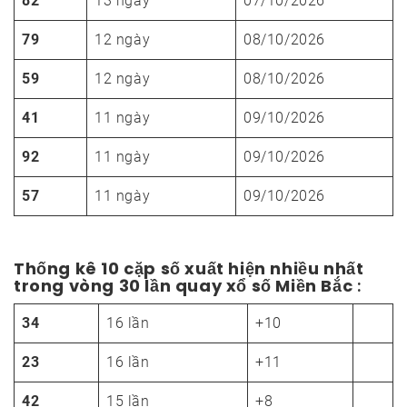
82
13 ngày
07/10/2026
79
12 ngày
08/10/2026
59
12 ngày
08/10/2026
41
11 ngày
09/10/2026
92
11 ngày
09/10/2026
57
11 ngày
09/10/2026
Thống kê 10 cặp số xuất hiện nhiều nhất
trong vòng 30 lần quay xổ số Miền Bắc
:
34
16 lần
+10
23
16 lần
+11
42
15 lần
+8