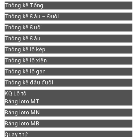
Thống kê Tổng
Thống kê Đầu – Đuôi
Thống kê Đuôi
Thống kê Đầu
Thống kê lô kép
Thống kê lô xiên
Thống kê lô gan
Thống kê đầu đuôi
KQ Lô tô
Bảng loto MT
Bảng loto MN
Bảng loto MB
Quay thử