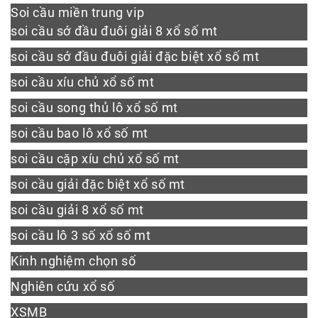
Soi cầu miền trung vip
soi cầu sớ đầu đuôi giải 8 xổ số mt
soi cầu sớ đầu đuôi giải đặc biệt xổ số mt
soi cầu xíu chủ xổ số mt
soi cầu song thủ lô xổ số mt
soi cầu bao lô xổ số mt
soi cầu cặp xíu chủ xổ số mt
soi cầu giải đặc biệt xổ số mt
soi cầu giải 8 xổ số mt
soi cầu lô 3 số xổ số mt
Kinh nghiệm chọn số
Nghiên cứu xổ số
XSMB