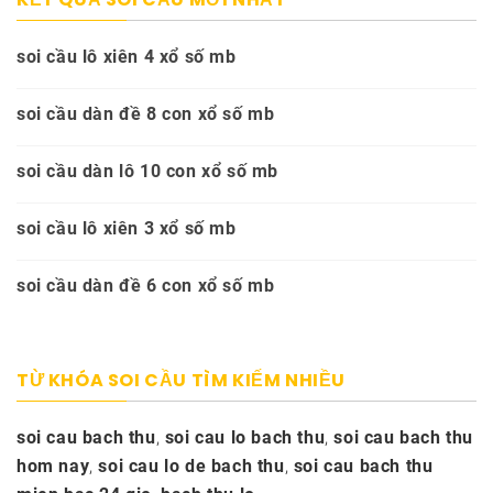
soi cầu lô xiên 4 xổ số mb
soi cầu dàn đề 8 con xổ số mb
soi cầu dàn lô 10 con xổ số mb
soi cầu lô xiên 3 xổ số mb
soi cầu dàn đề 6 con xổ số mb
TỪ KHÓA SOI CẦU TÌM KIẾM NHIỀU
soi cau bach thu
,
soi cau lo bach thu
,
soi cau bach thu
hom nay
,
soi cau lo de bach thu
,
soi cau bach thu